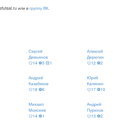
futsal.ru или в
группу ВК
.
Сергей
Алексей
Демьянов
Дерюгин
👕14 ⚽3 🟨1
👕12 ⚽2
Андрей
Юрий
Казабеков
Калинин
👕18 ⚽6
👕17 ⚽10
Михаил
Андрей
Моисеев
Пурихов
👕14 ⚽1
👕13 ⚽2