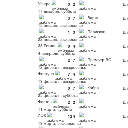
Ультра
0
2
Вл
17 декабря, суббота
Варяг
3
7
Вл
15 января, воскресенье
Перископ
1
3
Вл
22 января, воскресенье
33 Регион
0
4
Вл
4 февраля, суббота
Премьер ЭС
2
7
Вл
12 февраля, воскресенье
Фортуна
7
4
Вл
19 февраля, воскресенье
Кобра
0
7
Вл
25 февраля, суббота
Фаэтон
2
2
Вл
11 марта, суббота
ЛФК
12
4
Вл
19 марта, воскресенье