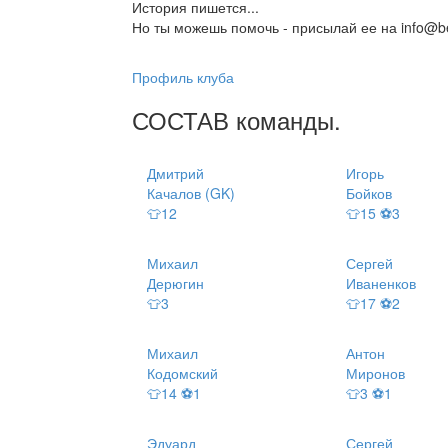
История пишется...
Но ты можешь помочь - присылай ее на info@be
Профиль клуба
СОСТАВ
команды
.
Дмитрий
Игорь
Качалов (GK)
Бойков
👕12
👕15 ⚽3
Михаил
Сергей
Дерюгин
Иваненков
👕3
👕17 ⚽2
Михаил
Антон
Кодомский
Миронов
👕14 ⚽1
👕3 ⚽1
Эдуард
Сергей