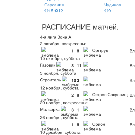
Сарсания
Чудинов
👕15 ⚽12
👕9
РАСПИСАНИЕ
матчей
.
4-я лига Зона А
2 октября, воскресенье
Оргтруд
1
8
Вл
15 октября, суббота
Газовик
3
11
Вл
5 ноября, суббота
Строитель
10
3
Вл
12 ноября, суббота
Остров Сокровищ
2
8
Вл
20 ноября, воскресенье
Мальорка
3
1
Вл
26 ноября, суббота
Орион
1
8
Вл
10 декабря, суббота