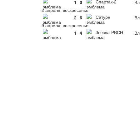
Спартак-2
1
0
Вл
2 апреля, воскресенье
Сатурн
2
6
Вл
9 апреля, воскресенье
Звезда-РВСН
1
4
Вл