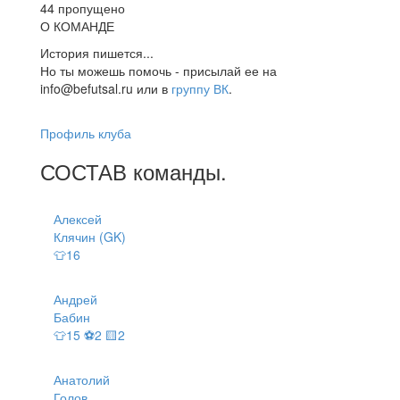
44 пропущено
О КОМАНДЕ
История пишется...
Но ты можешь помочь - присылай ее на
info@befutsal.ru или в
группу ВК
.
Профиль клуба
СОСТАВ
команды
.
Алексей
Клячин (GK)
👕16
Андрей
Бабин
👕15 ⚽2 🟨2
Анатолий
Голов