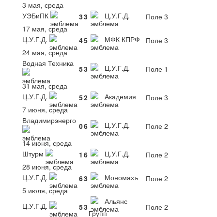
3 мая, среда
УЭБиПК
Ц.У.Г.Д.
3
3
Поле 3
17 мая, среда
Ц.У.Г.Д.
МФК КПРФ
4
5
Поле 3
24 мая, среда
Водная Техника
Ц.У.Г.Д.
5
3
Поле 1
31 мая, среда
Ц.У.Г.Д.
Академия
5
2
Поле 3
7 июня, среда
Владимирэнерго
Ц.У.Г.Д.
0
6
Поле 2
14 июня, среда
Штурм
Ц.У.Г.Д.
1
6
Поле 2
28 июня, среда
Ц.У.Г.Д.
Мономахъ
6
3
Поле 2
5 июля, среда
Альянс
Ц.У.Г.Д.
5
3
Поле 2
Групп