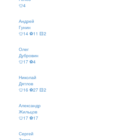
👕4
Андрей
Гунин
👕14 ⚽11 🟨2
Олег
Дубровин
👕17 ⚽4
Николай
Дятлов
👕16 ⚽27 🟨2
Александр
Жильцов
👕17 ⚽17
Сергей
Зотов