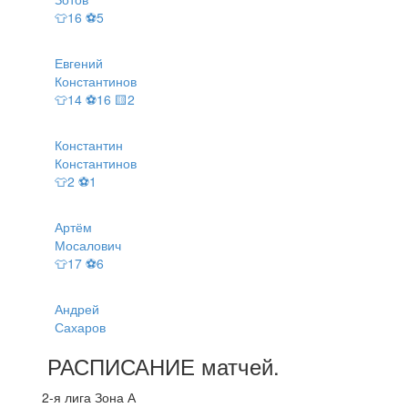
👕16 ⚽5
Евгений
Константинов
👕14 ⚽16 🟨2
Константин
Константинов
👕2 ⚽1
Артём
Мосалович
👕17 ⚽6
Андрей
Сахаров
РАСПИСАНИЕ
матчей
.
2-я лига Зона А