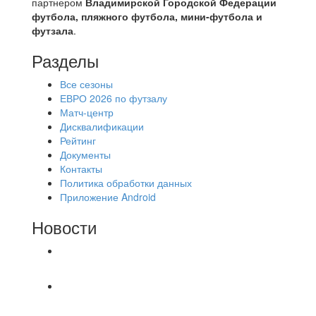
партнером
Владимирской Городской Федерации
футбола, пляжного футбола, мини-футбола и
футзала
.
Разделы
Все сезоны
ЕВРО 2026 по футзалу
Матч-центр
Дисквалификации
Рейтинг
Документы
Контакты
Политика обработки данных
Приложение Android
Новости
⚽НАЗНАЧЕНИЯ СУДЕЙ⚽
⚽️ВИДЕООБЗОР⚽️ «БРУСБОКС» 6️⃣ : 0️⃣
«АКАДЕМИЯ»