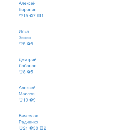
Алексей
Воронин
👕15 ⚽7 🟨1
Илья
Зинин
👕5 ⚽5
Дмитрий
Лобанов
👕8 ⚽5
Алексей
Маслов
👕19 ⚽9
Вячеслав
Радченко
👕21 ⚽38 🟨2