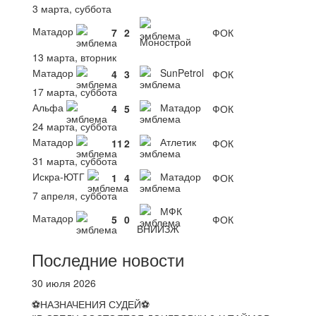
3 марта, суббота
Матадор
7
2
ФОК
Монострой
13 марта, вторник
Матадор
SunPetrol
4
3
ФОК
17 марта, суббота
Альфа
Матадор
4
5
ФОК
24 марта, суббота
Матадор
Атлетик
11
2
ФОК
31 марта, суббота
Искра-ЮТГ
Матадор
1
4
ФОК
7 апреля, суббота
МФК
Матадор
5
0
ФОК
ВНИИЗЖ
Последние новости
30 июля 2026
⚽НАЗНАЧЕНИЯ СУДЕЙ⚽