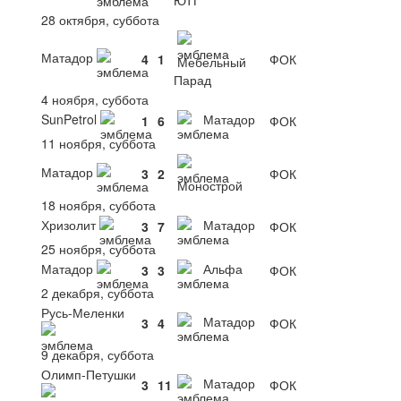
28 октября, суббота
Матадор
4
1
ФОК
Мебельный
Парад
4 ноября, суббота
SunPetrol
Матадор
1
6
ФОК
11 ноября, суббота
Матадор
3
2
ФОК
Монострой
18 ноября, суббота
Хризолит
Матадор
3
7
ФОК
25 ноября, суббота
Матадор
Альфа
3
3
ФОК
2 декабря, суббота
Русь-Меленки
Матадор
3
4
ФОК
9 декабря, суббота
Олимп-Петушки
Матадор
3
11
ФОК