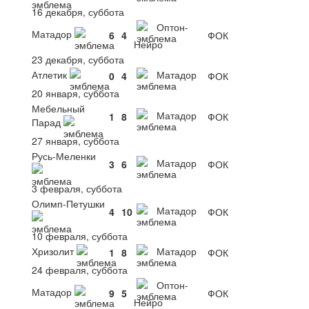
16 декабря, суббота
Оптон-
Матадор
6
4
ФОК
Нейро
23 декабря, суббота
Атлетик
Матадор
0
4
ФОК
20 января, суббота
Мебельный
Матадор
1
8
ФОК
Парад
27 января, суббота
Русь-Меленки
Матадор
3
6
ФОК
3 февраля, суббота
Олимп-Петушки
Матадор
4
10
ФОК
10 февраля, суббота
Хризолит
Матадор
1
8
ФОК
24 февраля, суббота
Оптон-
Матадор
9
5
ФОК
Нейро