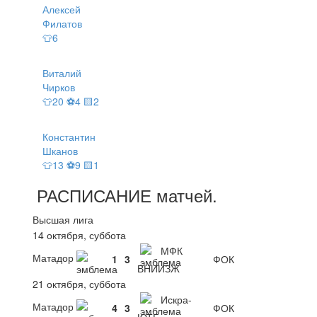
Алексей
Филатов
👕6
Виталий
Чирков
👕20 ⚽4 🟨2
Константин
Шканов
👕13 ⚽9 🟨1
РАСПИСАНИЕ
матчей
.
Высшая лига
14 октября, суббота
МФК
Матадор
1
3
ФОК
ВНИИЗЖ
21 октября, суббота
Искра-
Матадор
4
3
ФОК
ЮТГ