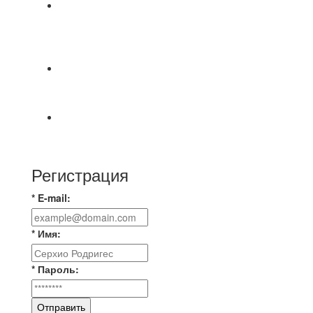
⚽НАЗНАЧЕНИЯ СУДЕЙ⚽ ‼В СРЕДУ
СОСТОЯТСЯ ДОИГРОВКИ 2-Х ТАЙМОВ ДВУХ
МАТЧЕЙ 2А ЛИГИ.
⚽️ВИДЕООБЗОР⚽️ 4 ЛИГА А «РСК КОМПЛЕКТ»
9️⃣ : 6️⃣ «МАЛЬОРКА»
🇷🇺 Дебют в Первенстве России по футболу
среди команд Первой лиги Дмитрий
Регистрация
* E-mail:
* Имя:
* Пароль:
Отправить