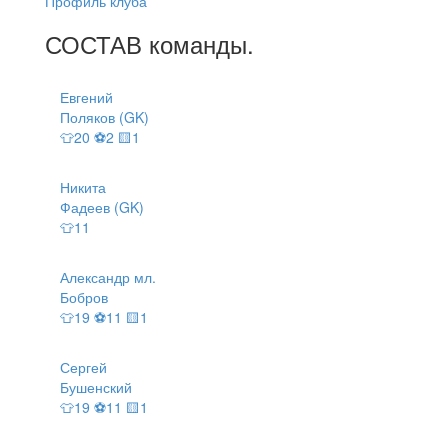
Профиль клуба
СОСТАВ
команды
.
Евгений
Поляков (GK)
👕20 ⚽2 🟨1
Никита
Фадеев (GK)
👕11
Александр мл.
Бобров
👕19 ⚽11 🟨1
Сергей
Бушенский
👕19 ⚽11 🟨1