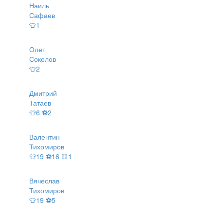
Наиль
Сафаев
👕1
Олег
Соколов
👕2
Дмитрий
Татаев
👕6 ⚽2
Валентин
Тихомиров
👕19 ⚽16 🟨1
Вячеслав
Тихомиров
👕19 ⚽5