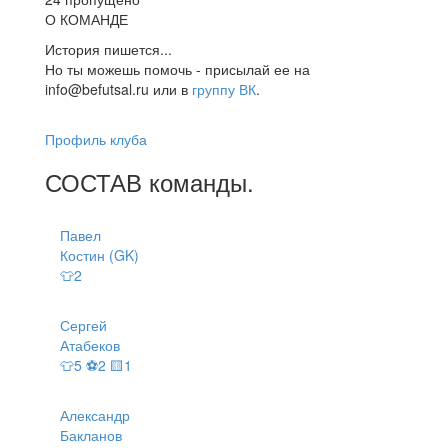
О КОМАНДЕ
История пишется...
Но ты можешь помочь - присылай ее на
info@befutsal.ru или в
группу ВК
.
Профиль клуба
СОСТАВ
команды
.
Павел
Костин (GK)
👕2
Сергей
Атабеков
👕5 ⚽2 🟨1
Александр
Бакланов