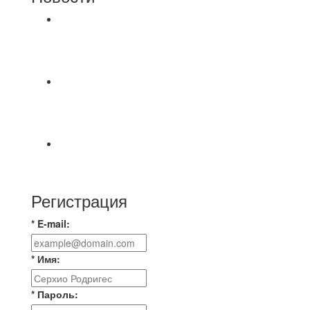
⚽НАЗНАЧЕНИЯ СУДЕЙ⚽ ‼В СРЕДУ
СОСТОЯТСЯ ДОИГРОВКИ 2-Х ТАЙМОВ ДВУХ
МАТЧЕЙ 2А ЛИГИ.
⚽ Первенство Владимира по футзалу. 1-я лига.
06.08.2026 г. УютСтрой - Крафт 0:2 (0:0) 📹
Обзор
Красная Гвардия сыграла в ничью с Камбэком
3:3 Равная игра , много борьбы и
Регистрация
* E-mail:
* Имя:
* Пароль: