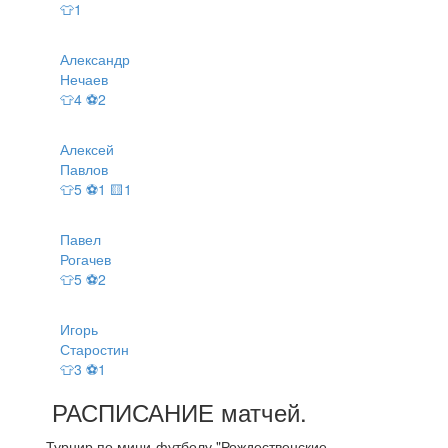
👕1
Александр
Нечаев
👕4 ⚽2
Алексей
Павлов
👕5 ⚽1 🟨1
Павел
Рогачев
👕5 ⚽2
Игорь
Старостин
👕3 ⚽1
РАСПИСАНИЕ
матчей
.
Турнир по мини-футболу "Рождественские