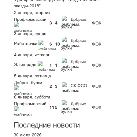
звезды-2018"
2 января, вторник
Профкомовский
Добрые
3
4
ФОК
булки
3 января, среда
Добрые
Работнички
6
10
ФОК
булки
4 января, четверг
Добрые
Эльдорадо
1
1
ФОК
булки
5 января, пятница
Добрые булки
СК ФСО
2
3
ФОК
6 января, суббота
Профкомовский
Добрые
11
5
ФОК
булки
Последние новости
30 июля 2026