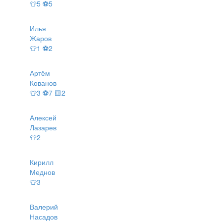
👕5 ⚽5
Илья
Жаров
👕1 ⚽2
Артём
Кованов
👕3 ⚽7 🟨2
Алексей
Лазарев
👕2
Кирилл
Меднов
👕3
Валерий
Насадов