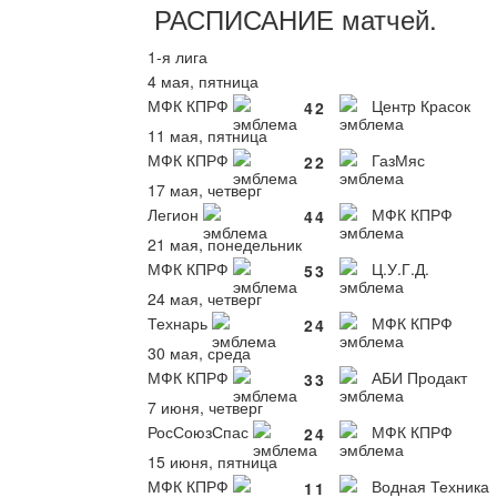
РАСПИСАНИЕ
матчей
.
1-я лига
4 мая, пятница
МФК КПРФ
Центр Красок
4
2
11 мая, пятница
МФК КПРФ
ГазМяс
2
2
17 мая, четверг
Легион
МФК КПРФ
4
4
21 мая, понедельник
МФК КПРФ
Ц.У.Г.Д.
5
3
24 мая, четверг
Технарь
МФК КПРФ
2
4
30 мая, среда
МФК КПРФ
АБИ Продакт
3
3
7 июня, четверг
РосСоюзСпас
МФК КПРФ
2
4
15 июня, пятница
МФК КПРФ
Водная Техника
1
1