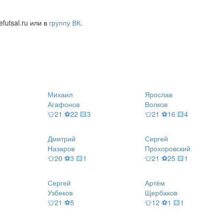
futsal.ru или в
группу ВК
.
Михаил
Ярослав
Агафонов
Волков
👕21 ⚽22 🟨3
👕21 ⚽16 🟨4
Дмитрий
Сергей
Назаров
Прохоровский
👕20 ⚽3 🟨1
👕21 ⚽25 🟨1
Сергей
Артём
Узбеков
Щербаков
👕21 ⚽5
👕12 ⚽1 🟨1