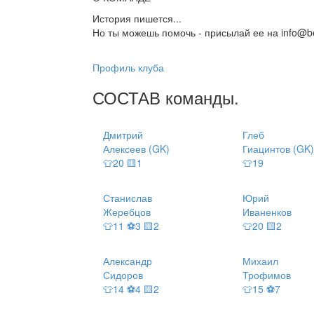
История пишется...
Но ты можешь помочь - присылай ее на info@be
Профиль клуба
СОСТАВ
команды
.
Дмитрий
Глеб
Алексеев (GK)
Гиацинтов (GK)
👕20 🟨1
👕19
Станислав
Юрий
Жеребцов
Иваненков
👕11 ⚽3 🟨2
👕20 🟨2
Александр
Михаил
Сидоров
Трофимов
👕14 ⚽4 🟨2
👕15 ⚽7