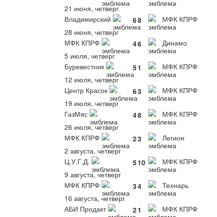
21 июня, четверг
Владимирский
МФК КПРФ
6
8
28 июня, четверг
МФК КПРФ
Динамо
4
6
5 июля, четверг
Буревестник
МФК КПРФ
5
1
12 июля, четверг
Центр Красок
МФК КПРФ
6
3
19 июля, четверг
ГазМяс
МФК КПРФ
4
8
26 июля, четверг
МФК КПРФ
Легион
2
3
2 августа, четверг
Ц.У.Г.Д.
МФК КПРФ
5
10
9 августа, четверг
МФК КПРФ
Технарь
3
4
16 августа, четверг
АБИ Продакт
МФК КПРФ
2
1