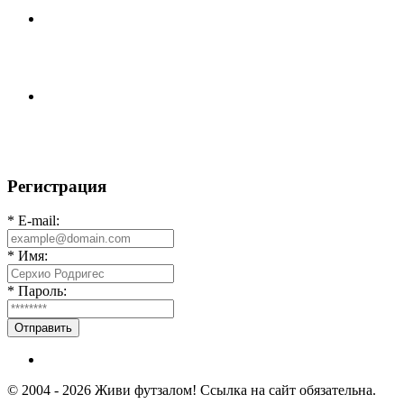
Команда «IZBA» ищет спарринг! ПН (10.08),Торпедо,
20:30 https://vk.ru/christmasmusick
⚡️Сегодня было жарко⚡️ ⚽ ️«Протестировали» новую
футбольную площадку в
Регистрация
* E-mail:
* Имя:
* Пароль:
Отправить
© 2004 - 2026 Живи футзалом! Ссылка на сайт обязательна.