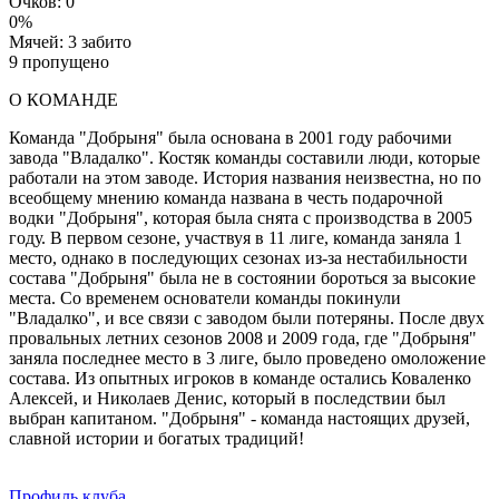
Очков: 0
0%
Мячей: 3 забито
9 пропущено
О КОМАНДЕ
Команда "Добрыня" была основана в 2001 году рабочими
завода "Владалко". Костяк команды составили люди, которые
работали на этом заводе. История названия неизвестна, но по
всеобщему мнению команда названа в честь подарочной
водки "Добрыня", которая была снята с производства в 2005
году. В первом сезоне, участвуя в 11 лиге, команда заняла 1
место, однако в последующих сезонах из-за нестабильности
состава "Добрыня" была не в состоянии бороться за высокие
места. Со временем основатели команды покинули
"Владалко", и все связи с заводом были потеряны. После двух
провальных летних сезонов 2008 и 2009 года, где "Добрыня"
заняла последнее место в 3 лиге, было проведено омоложение
состава. Из опытных игроков в команде остались Коваленко
Алексей, и Николаев Денис, который в последствии был
выбран капитаном. "Добрыня" - команда настоящих друзей,
славной истории и богатых традиций!
Профиль клуба