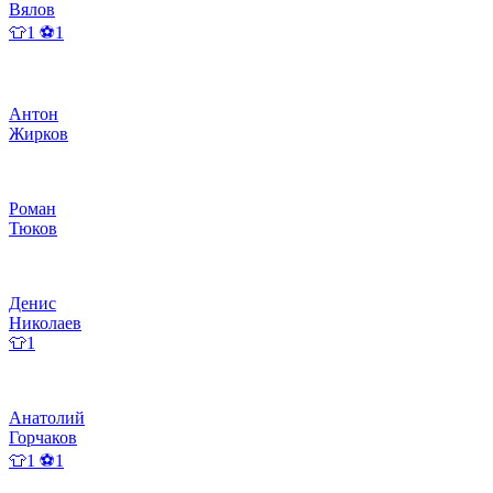
Вялов
👕1 ⚽1
Антон
Жирков
Роман
Тюков
Денис
Николаев
👕1
Анатолий
Горчаков
👕1 ⚽1