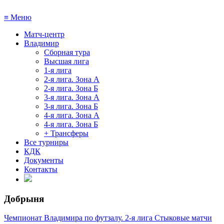
≡
Меню
Матч-центр
Владимир
Сборная тура
Высшая лига
1-я лига
2-я лига. Зона А
2-я лига. Зона Б
3-я лига. Зона А
3-я лига. Зона Б
4-я лига. Зона А
4-я лига. Зона Б
+ Трансферы
Все турниры
КДК
Документы
Контакты
Добрыня
Чемпионат Владимира по футзалу. 2-я лига Стыковые матчи