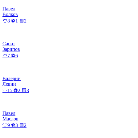
Павел
Волков
👕8 ⚽1 🟨2
Санат
Зарипов
👕7 ⚽6
Валерий
Левин
👕15 ⚽2 🟨3
Павел
Маслов
👕9 ⚽3 🟨2