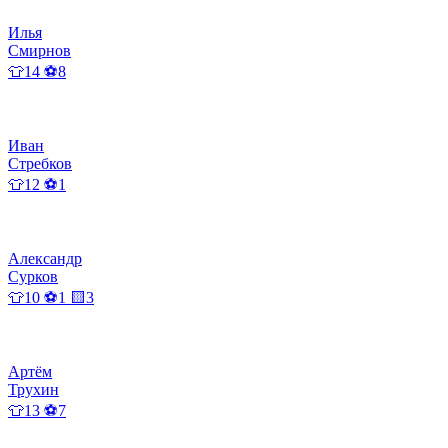
Илья
Смирнов
👕14 ⚽8
Иван
Стребков
👕12 ⚽1
Александр
Сурков
👕10 ⚽1 🟨3
Артём
Трухин
👕13 ⚽7