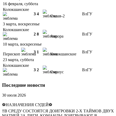
16 февраля, суббота
Колокшанские
3
4
ВлГУ
Сплав-2
3 марта, воскресенье
Колокшанские
2
8
ВлГУ
Аврора
10 марта, воскресенье
3
1
ВлГУ
Перископ
Колокшанские
23 марта, суббота
Колокшанские
3
2
ВлГУ
Сириус
Последние новости
30 июля 2026
⚽НАЗНАЧЕНИЯ СУДЕЙ⚽
‼В СРЕДУ СОСТОЯТСЯ ДОИГРОВКИ 2-Х ТАЙМОВ ДВУХ
МАТЧЕЙ 2А ЛИГИ. КОМАНДЫ ДОИГРЫВАЮТ В