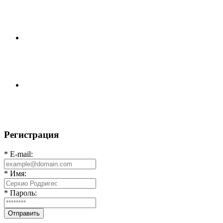
ДОИГРОВКИ 2-Х ТАЙМОВ ДВУХ МАТЧЕЙ 2А
ЛИГИ.
📹📹📹 Обзор голов 📹📹📹 Лига 4. Зона "Б". 12 тур.
Лето 2026. МФК "Восход" - Ирбис 6:2
⚽️ВИДЕООБЗОР⚽️ «БРУСБОКС» 4️⃣ : 1️⃣ «ТЕХЦЕНТР
ГРАНД»
Регистрация
* E-mail:
* Имя:
* Пароль:
Отправить