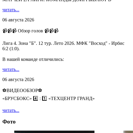
читать...
06 августа 2026
📹📹📹 Обзор голов 📹📹📹
Лига 4. Зона "Б". 12 тур. Лето 2026. МФК "Восход" - Ирбис
6:2 (1:0).
В нашей команде отличились:
читать...
06 августа 2026
⚽️ВИДЕООБЗОР⚽️
«БРУСБОКС» 4️⃣ : 1️⃣ «ТЕХЦЕНТР ГРАНД»
читать...
Фото