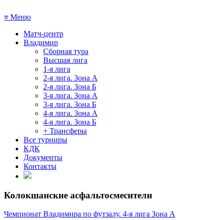
≡
Меню
Матч-центр
Владимир
Сборная тура
Высшая лига
1-я лига
2-я лига. Зона А
2-я лига. Зона Б
3-я лига. Зона А
3-я лига. Зона Б
4-я лига. Зона А
4-я лига. Зона Б
+ Трансферы
Все турниры
КДК
Документы
Контакты
Колокшанские асфальтосмесители
Чемпионат Владимира по футзалу. 4-я лига Зона А