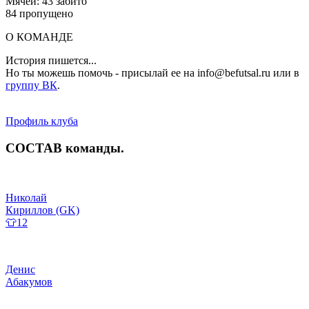
Мячей: 43 забито
84 пропущено
О КОМАНДЕ
История пишется...
Но ты можешь помочь - присылай ее на info@befutsal.ru или в
группу ВК
.
Профиль клуба
СОСТАВ
команды
.
Николай
Кириллов (GK)
👕12
Денис
Абакумов