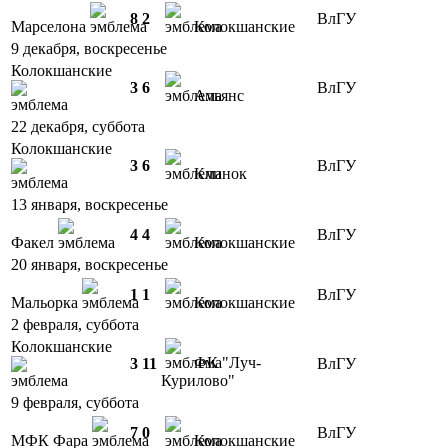
8
2
ВлГУ
Марселона
Колокшанские
9 декабря, воскресенье
Колокшанские
3
6
ВлГУ
Альянс
22 декабря, суббота
Колокшанские
3
6
ВлГУ
Клинок
13 января, воскресенье
4
4
ВлГУ
Факел
Колокшанские
20 января, воскресенье
1
1
ВлГУ
Мальорка
Колокшанские
2 февраля, суббота
Колокшанские
ФК "Луч-
3
11
ВлГУ
Курилово"
9 февраля, суббота
7
0
ВлГУ
МФК Фара
Колокшанские