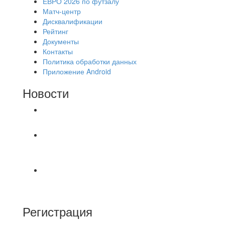
ЕВРО 2026 по футзалу
Матч-центр
Дисквалификации
Рейтинг
Документы
Контакты
Политика обработки данных
Приложение Android
Новости
⚽НАЗНАЧЕНИЯ СУДЕЙ⚽
⚽🔊ОФИЦИАЛЬНО🔊⚽ 📆7 августа в Москве
прошла очередная отчётно-выборная
В День Физкультурника во Владимире прошло
награждение победителей конкурса
Регистрация