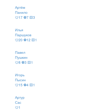
Артём
Панило
👕17 ⚽7 🟨3
Илья
Паршуков
👕20 ⚽12 🟨1
Павел
Пушкин
👕8 ⚽3 🟨1
Игорь
Пысин
👕15 ⚽4 🟨1
Артур
Сас
👕1