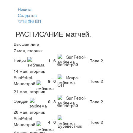
Никита
Солдатов
👕18 ⚽6 🟨1
РАСПИСАНИЕ
матчей
.
Высшая лига
7 мая, вторник
SunPetrol-
Нейро
1
6
Поле 2
Монострой
14 мая, вторник
SunPetrol-
Искра-
9
0
Поле 2
Монострой
ЮТГ
21 мая, вторник
SunPetrol-
Эридан
0
3
Поле 2
Монострой
28 мая, вторник
SunPetrol-
4
0
Поле 2
Монострой
Буревестник
4 июня, вторник