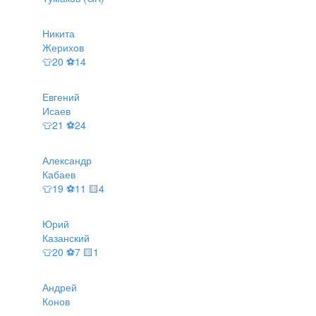
Никита
Жерихов
👕20 ⚽14
Евгений
Исаев
👕21 ⚽24
Александр
Кабаев
👕19 ⚽11 🟨4
Юрий
Казанский
👕20 ⚽7 🟨1
Андрей
Конов