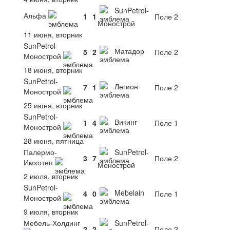
SunPetrol-
Альфа
1
1
Поле 2
Монострой
11 июня, вторник
SunPetrol-
Матадор
5
2
Поле 2
Монострой
18 июня, вторник
SunPetrol-
Легион
7
1
Поле 2
Монострой
25 июня, вторник
SunPetrol-
Викинг
1
4
Поле 1
Монострой
28 июня, пятница
Палермо-
SunPetrol-
3
7
Поле 2
Имхотеп
Монострой
2 июля, вторник
SunPetrol-
Mebelain
4
0
Поле 1
Монострой
9 июля, вторник
Мебель-Холдинг
SunPetrol-
2
2
Поле 2