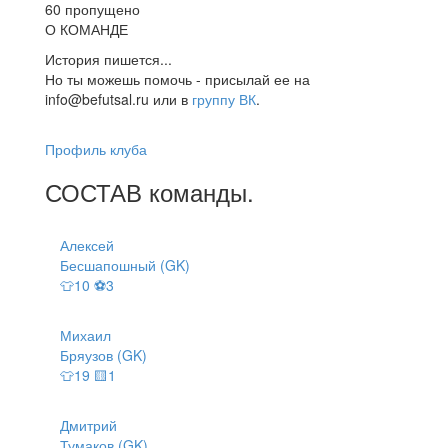
60 пропущено
О КОМАНДЕ
История пишется...
Но ты можешь помочь - присылай ее на
info@befutsal.ru или в
группу ВК
.
Профиль клуба
СОСТАВ
команды
.
Алексей
Бесшапошный (GK)
👕10 ⚽3
Михаил
Бряузов (GK)
👕19 🟨1
Дмитрий
Тумаков (GK)