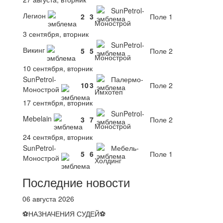
SunPetrol-
Легион
2
3
Поле 1
Монострой
3 сентября, вторник
SunPetrol-
Викинг
5
5
Поле 2
Монострой
10 сентября, вторник
SunPetrol-
Палермо-
10
3
Поле 2
Монострой
Имхотеп
17 сентября, вторник
SunPetrol-
Mebelain
3
7
Поле 2
Монострой
24 сентября, вторник
SunPetrol-
Мебель-
5
6
Поле 1
Монострой
Холдинг
Последние новости
06 августа 2026
⚽НАЗНАЧЕНИЯ СУДЕЙ⚽