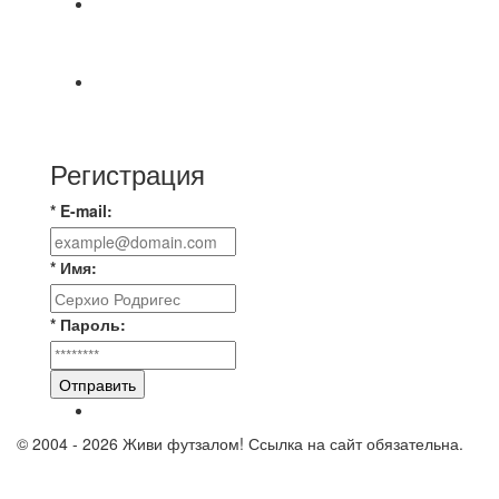
⚽️ВИДЕООБЗОР⚽️ 4 ЛИГА А «РСК КОМПЛЕКТ»
9️⃣ : 6️⃣ «МАЛЬОРКА»
🇷🇺 Дебют в Первенстве России по футболу
среди команд Первой лиги Дмитрий
Регистрация
* E-mail:
* Имя:
* Пароль:
Отправить
© 2004 - 2026 Живи футзалом! Ссылка на сайт обязательна.