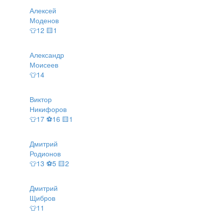
Алексей
Моденов
👕12 🟨1
Александр
Моисеев
👕14
Виктор
Никифоров
👕17 ⚽16 🟨1
Дмитрий
Родионов
👕13 ⚽5 🟨2
Дмитрий
Щибров
👕11