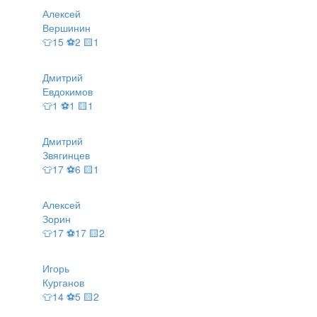
Алексей
Вершинин
👕15 ⚽2 🟨1
Дмитрий
Евдокимов
👕1 ⚽1 🟨1
Дмитрий
Звягинцев
👕17 ⚽6 🟨1
Алексей
Зорин
👕17 ⚽17 🟨2
Игорь
Курганов
👕14 ⚽5 🟨2