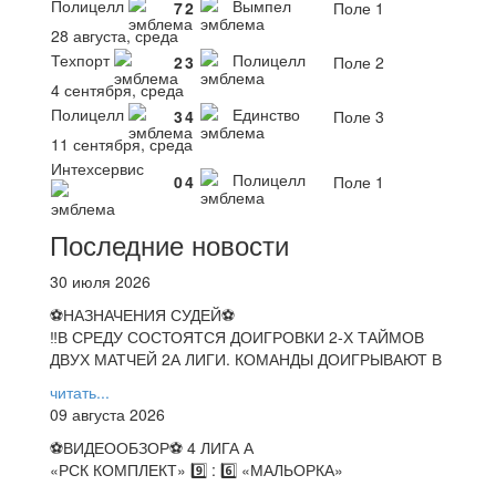
Полицелл
Вымпел
7
2
Поле 1
28 августа, среда
Техпорт
Полицелл
2
3
Поле 2
4 сентября, среда
Полицелл
Единство
3
4
Поле 3
11 сентября, среда
Интехсервис
Полицелл
0
4
Поле 1
Последние новости
30 июля 2026
⚽НАЗНАЧЕНИЯ СУДЕЙ⚽
‼В СРЕДУ СОСТОЯТСЯ ДОИГРОВКИ 2-Х ТАЙМОВ
ДВУХ МАТЧЕЙ 2А ЛИГИ. КОМАНДЫ ДОИГРЫВАЮТ В
читать...
09 августа 2026
⚽️ВИДЕООБЗОР⚽️ 4 ЛИГА А
«РСК КОМПЛЕКТ» 9️⃣ : 6️⃣ «МАЛЬОРКА»