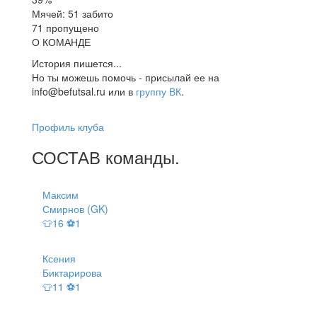
Мячей: 51 забито
71 пропущено
О КОМАНДЕ
История пишется...
Но ты можешь помочь - присылай ее на
info@befutsal.ru или в
группу ВК
.
Профиль клуба
СОСТАВ
команды
.
Максим
Смирнов (GK)
👕16 ⚽1
Ксения
Биктарирова
👕11 ⚽1