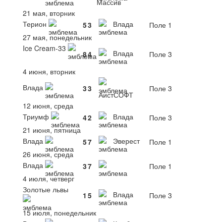
Массив
21 мая, вторник
Терион
Влада
5
3
Поле 1
27 мая, понедельник
Ice Cream-33
Влада
8
4
Поле 3
4 июня, вторник
Влада
3
3
Поле 3
АистСОФТ
12 июня, среда
Триумф
Влада
4
2
Поле 3
21 июня, пятница
Влада
Эверест
5
7
Поле 1
26 июня, среда
Влада
3
7
Поле 1
4 июля, четверг
Золотые львы
Влада
1
5
Поле 3
15 июля, понедельник