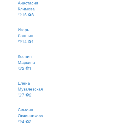
Анастасия
Климова
👕16 ⚽3
Игорь
Лапшин
👕14 ⚽1
Ксения
Маркина
👕2 ⚽1
Елена
Музалевская
👕7 ⚽2
Симона
Овчинникова
👕4 ⚽2