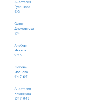
Анастасия
Гусенкова
👕2
Олеся
Джомартова
👕4
Альберт
Иванов
👕15
Любовь
Иванова
👕17 ⚽7
Анастасия
Кислякова
👕17 ⚽13