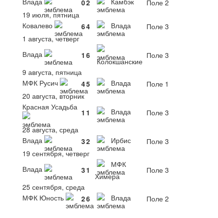
Влада
Камбэк
0
2
Поле 2
19 июля, пятница
Ковалево
Влада
6
4
Поле 3
1 августа, четверг
Влада
1
6
Поле 3
Колокшанские
9 августа, пятница
МФК Русич
Влада
4
5
Поле 1
20 августа, вторник
Красная Усадьба
Влада
1
1
Поле 3
28 августа, среда
Влада
Ирбис
3
2
Поле 3
19 сентября, четверг
МФК
Влада
3
1
Поле 3
Химера
25 сентября, среда
МФК Юность
Влада
2
6
Поле 2