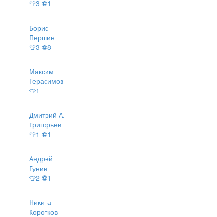
👕3 ⚽1
Борис
Першин
👕3 ⚽8
Максим
Герасимов
👕1
Дмитрий А.
Григорьев
👕1 ⚽1
Андрей
Гунин
👕2 ⚽1
Никита
Коротков