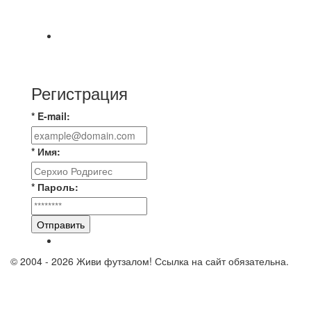
Победная... Спасибо всем за самоотдачу,
самообладание и подстраховку...выложились
📹📹📹 Обзор голов 📹📹📹 Лига 4. Зона "Б". 12
тур. Лето 2026. МФК "Восход" - Ирбис 6:2
Регистрация
* E-mail:
* Имя:
* Пароль:
Отправить
© 2004 - 2026 Живи футзалом! Ссылка на сайт обязательна.