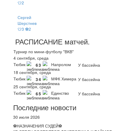
👕2
Сергей
Шерстнев
👕3 ⚽2
РАСПИСАНИЕ
матчей
.
Турнир по мини-футболу "ВКВ"
4 сентября, среда
Тюбик
Напролом
6
3
У бассейна
18 сентября, среда
Тюбик
МФК Химера
3
4
У бассейна
25 сентября, среда
Тюбик
Единство
6
5
У бассейна
Последние новости
30 июля 2026
⚽НАЗНАЧЕНИЯ СУДЕЙ⚽