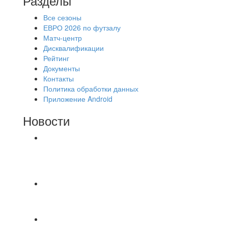
Разделы
Все сезоны
ЕВРО 2026 по футзалу
Матч-центр
Дисквалификации
Рейтинг
Документы
Контакты
Политика обработки данных
Приложение Android
Новости
⚽НАЗНАЧЕНИЯ СУДЕЙ⚽ ‼В СРЕДУ
СОСТОЯТСЯ ДОИГРОВКИ 2-Х ТАЙМОВ ДВУХ
МАТЧЕЙ 2А ЛИГИ.
📹📹📹 Обзор голов 📹📹📹 Лига 4. Зона "Б". 12
тур. Лето 2026. МФК "Восход" - Ирбис 6:2