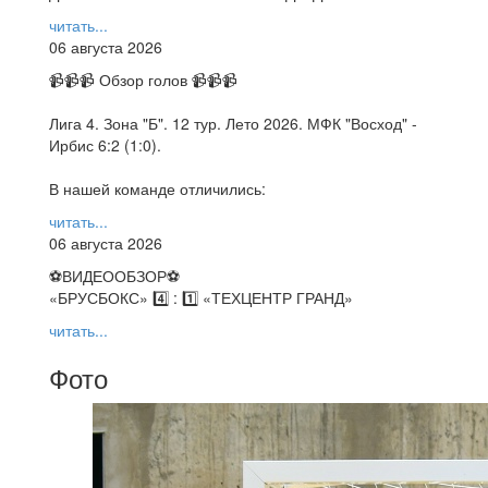
читать...
06 августа 2026
📹📹📹 Обзор голов 📹📹📹
Лига 4. Зона "Б". 12 тур. Лето 2026. МФК "Восход" -
Ирбис 6:2 (1:0).
В нашей команде отличились:
читать...
06 августа 2026
⚽️ВИДЕООБЗОР⚽️
«БРУСБОКС» 4️⃣ : 1️⃣ «ТЕХЦЕНТР ГРАНД»
читать...
Фото