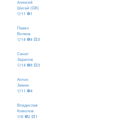
Алексей
Шегай (GK)
👕11 ⚽1
Павел
Волков
👕14 ⚽4 🟨3
Санат
Зарипов
👕14 ⚽8 🟨3
Антон
Зимин
👕11 ⚽4
Владислав
Комолов
👕6 ⚽2 🟨1