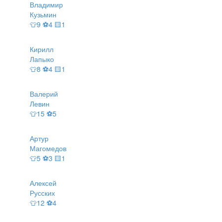
Владимир
Кузьмин
👕9 ⚽4 🟨1
Кирилл
Лапыко
👕8 ⚽4 🟨1
Валерий
Левин
👕15 ⚽5
Артур
Магомедов
👕5 ⚽3 🟨1
Алексей
Русских
👕12 ⚽4