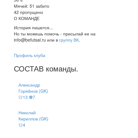
Мячей: 51 забито
42 пропущено
О КОМАНДЕ
История пишется...
Но ты можешь помочь - присылай ее на
info@befutsal.ru или в
группу ВК
.
Профиль клуба
СОСТАВ
команды
.
Александр
Горяйнов (GK)
👕13 ⚽7
Николай
Кириллов (GK)
👕4