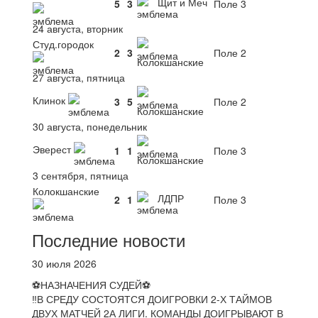
Щит и Меч
5
3
Поле 3
24 августа, вторник
Студ.городок
2
3
Поле 2
Колокшанские
27 августа, пятница
Клинок
3
5
Поле 2
Колокшанские
30 августа, понедельник
Эверест
1
1
Поле 3
Колокшанские
3 сентября, пятница
Колокшанские
ЛДПР
2
1
Поле 3
Последние новости
30 июля 2026
⚽НАЗНАЧЕНИЯ СУДЕЙ⚽
‼В СРЕДУ СОСТОЯТСЯ ДОИГРОВКИ 2-Х ТАЙМОВ
ДВУХ МАТЧЕЙ 2А ЛИГИ. КОМАНДЫ ДОИГРЫВАЮТ В