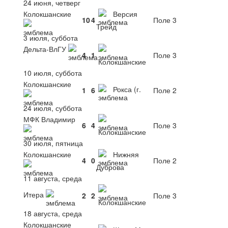
24 июня, четверг
Колокшанские
Версия
10
4
Поле 3
Трейд
3 июля, суббота
Дельта-ВлГУ
4
1
Поле 3
Колокшанские
10 июля, суббота
Колокшанские
Рокса (г.
1
6
Поле 2
24 июля, суббота
МФК Владимир
6
4
Поле 3
Колокшанские
30 июля, пятница
Колокшанские
Нижняя
4
0
Поле 2
Дуброва
11 августа, среда
Итера
2
2
Поле 3
Колокшанские
18 августа, среда
Колокшанские