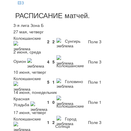
🟨3
РАСПИСАНИЕ
матчей
.
3-я лига Зона Б
27 мая, четверг
Колокшанские
Сунгирь
2
2
Поле 3
2 июня, среда
Орион
4
5
Поле 3
Колокшанские
10 июня, четверг
Колокшанские
Головино
5
1
Поле 1
14 июня, понедельник
Красная
1
0
Поле 1
Усадьба
Колокшанские
17 июня, четверг
Колокшанские
Город
1
2
Поле 3
Солнца