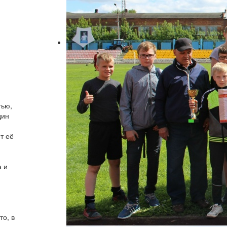
тью,
дин
т её
а и
то, в