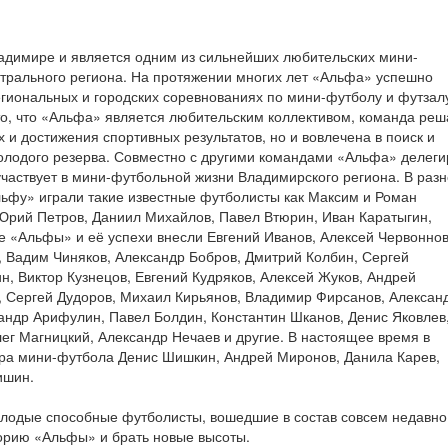
ладимире и является одним из сильнейших любительских мини-
нтрального региона. На протяжении многих лет «Альфа» успешно
егиональных и городских соревнованиях по мини-футболу и футзал
то, что «Альфа» является любительским коллективом, команда реш
х и достижения спортивных результатов, но и вовлечена в поиск и
олодого резерва. Совместно с другими командами «Альфа» делеги
участвует в мини-футбольной жизни Владимирского региона. В раз
ьфу» играли такие известные футболисты как Максим и Роман
Юрий Петров, Даниил Михайлов, Павел Втюрин, Иван Каратыгин,
 «Альфы» и её успехи внесли Евгений Иванов, Алексей Червоннов
, Вадим Чиняков, Александр Бобров, Дмитрий Колбин, Сергей
, Виктор Кузнецов, Евгений Кудряков, Алексей Жуков, Андрей
, Сергей Дудоров, Михаил Кирьянов, Владимир Фирсанов, Алексан
андр Арифулин, Павел Болдин, Константин Шканов, Денис Яковлев
ег Магницкий, Александр Нечаев и другие. В настоящее время в
ра мини-футбола Денис Шишкин, Андрей Миронов, Данила Карев,
ишин.
олодые способные футболисты, вошедшие в состав совсем недавно
орию «Альфы» и брать новые высоты.