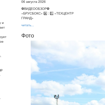
06 августа 2026
⚽️ВИДЕООБЗОР⚽️
«БРУСБОКС» 4️⃣ : 1️⃣ «ТЕХЦЕНТР
ГРАНД»
у и
читать...
ает
Фото
рует
ное
,
др
,
.