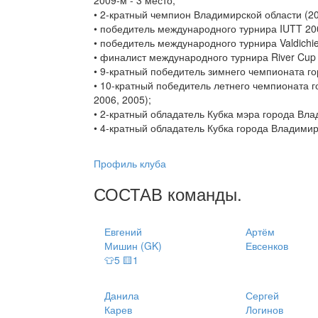
2009-м - 3 место;
• 2-кратный чемпион Владимирской области (20
• победитель международного турнира IUTT 20
• победитель международного турнира Valdichien
• финалист международного турнира River Cup 
• 9-кратный победитель зимнего чемпионата гор
• 10-кратный победитель летнего чемпионата го
2006, 2005);
• 2-кратный обладатель Кубка мэра города Вла
• 4-кратный обладатель Кубка города Владимир
Профиль клуба
СОСТАВ
команды
.
Евгений
Артём
Мишин (GK)
Евсенков
👕5 🟨1
Данила
Сергей
Карев
Логинов