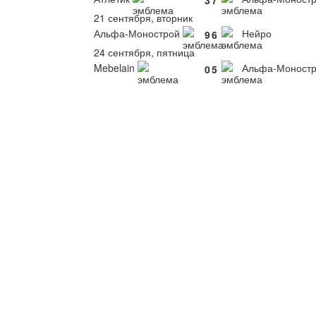
3
7
21 сентября, вторник
Альфа-Монострой
Нейро
9
6
24 сентября, пятница
Mebelain
Альфа-Моност
0
5