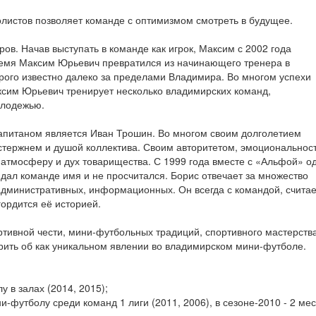
листов позволяет команде с оптимизмом смотреть в будущее.
ов. Начав выступать в команде как игрок, Максим с 2002 года
ремя Максим Юрьевич превратился из начинающего тренера в
орого известно далеко за пределами Владимира. Во многом успехи
ксим Юрьевич тренирует несколько владимирских команд,
олодежью.
апитаном является Иван Трошин. Во многом своим долголетием
стержнем и душой коллектива. Своим авторитетом, эмоциональнос
атмосферу и дух товарищества. С 1999 года вместе с «Альфой» о
 дал команде имя и не просчитался. Борис отвечает за множество
административных, информационных. Он всегда с командой, считае
гордится её историей.
ртивной чести, мини-футбольных традиций, спортивного мастерств
орить об как уникальном явлении во владимирском мини-футболе.
у в залах (2014, 2015);
-футболу среди команд 1 лиги (2011, 2006), в сезоне-2010 - 2 мес