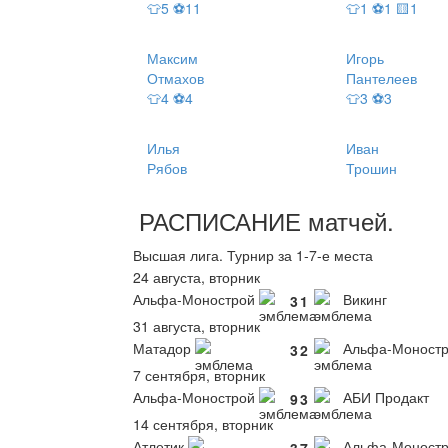
👕5 ⚽11
👕1 ⚽1 🟨1
Максим
Игорь
Отмахов
Пантелеев
👕4 ⚽4
👕3 ⚽3
Илья
Иван
Рябов
Трошин
РАСПИСАНИЕ
матчей
.
Высшая лига. Турнир за 1-7-е места
24 августа, вторник
Альфа-Монострой
Викинг
3
1
31 августа, вторник
Матадор
Альфа-Моност
3
2
7 сентября, вторник
Альфа-Монострой
АБИ Продакт
9
3
14 сентября, вторник
Атлетик
Альфа-Моност