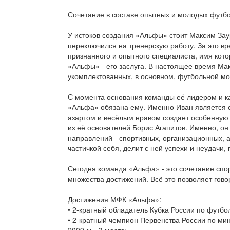
Сочетание в составе опытных и молодых футбо
У истоков создания «Альфы» стоит Максим Заур
переключился на тренерскую работу. За это в
признанного и опытного специалиста, имя кот
«Альфы» - его заслуга. В настоящее время Ма
укомплектованных, в основном, футбольной м
С момента основания команды её лидером и к
«Альфа» обязана ему. Именно Иван является 
азартом и весёлым нравом создает особенную 
из её основателей Борис Агапитов. Именно, он
направлений - спортивных, организационных, 
частичкой себя, делит с ней успехи и неудачи, 
Сегодня команда «Альфа» - это сочетание спо
множества достижений. Всё это позволяет гов
Достижения МФК «Альфа»:
• 2-кратный обладатель Кубка России по футбол
• 2-кратный чемпион Первенства России по мини