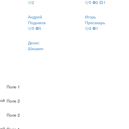
👕2
👕5 ⚽2 🟨1
Андрей
Игорь
Подымов
Присакарь
👕5 ⚽5
👕4 ⚽1
Денис
Шишкин
Поле 1
рой
Поле 2
Поле 2
рой