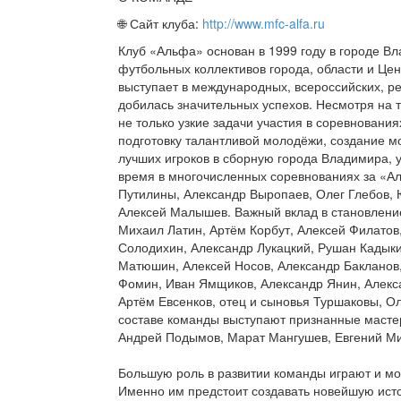
🌐 Сайт клуба:
http://www.mfc-alfa.ru
Клуб «Альфа» основан в 1999 году в городе В
футбольных коллективов города, области и Це
выступает в международных, всероссийских, р
добилась значительных успехов. Несмотря на 
не только узкие задачи участия в соревнования
подготовку талантливой молодёжи, создание м
лучших игроков в сборную города Владимира, 
время в многочисленных соревнованиях за «Ал
Путилины, Александр Выропаев, Олег Глебов, 
Алексей Малышев. Важный вклад в становление
Михаил Латин, Артём Корбут, Алексей Филатов
Солодихин, Александр Лукацкий, Рушан Кадыкин
Матюшин, Алексей Носов, Александр Бакланов
Фомин, Иван Ямщиков, Александр Янин, Алекс
Артём Евсенков, отец и сыновья Туршаковы, Ол
составе команды выступают признанные масте
Андрей Подымов, Марат Мангушев, Евгений М
Большую роль в развитии команды играют и м
Именно им предстоит создавать новейшую ист