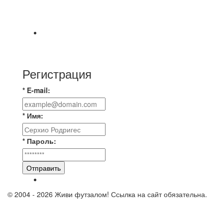
📹📹📹 Обзор голов 📹📹📹 Лига 4. Зона "Б". 12
тур. Лето 2026. МФК "Восход" - Ирбис 6:2
⚽️ВИДЕООБЗОР⚽️ «БРУСБОКС» 4️⃣ : 1️⃣
«ТЕХЦЕНТР ГРАНД»
Регистрация
* E-mail:
* Имя:
* Пароль:
Отправить
© 2004 - 2026 Живи футзалом! Ссылка на сайт обязательна.