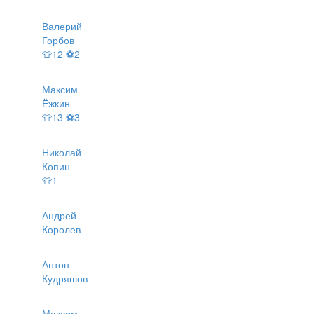
Валерий
Горбов
👕12 ⚽2
Максим
Ёжкин
👕13 ⚽3
Николай
Копин
👕1
Андрей
Королев
Антон
Кудряшов
Максим