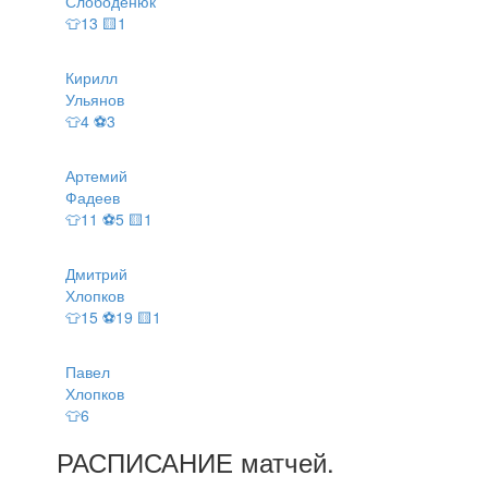
Слободенюк
👕13 🟨1
Кирилл
Ульянов
👕4 ⚽3
Артемий
Фадеев
👕11 ⚽5 🟨1
Дмитрий
Хлопков
👕15 ⚽19 🟨1
Павел
Хлопков
👕6
РАСПИСАНИЕ
матчей
.