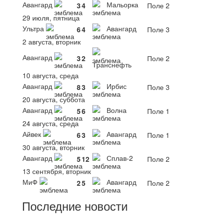
Авангард
Мальорка
3
4
Поле 2
29 июля, пятница
Ультра
Авангард
6
4
Поле 3
2 августа, вторник
Авангард
3
2
Поле 2
Транснефть
10 августа, среда
Авангард
Ирбис
8
3
Поле 3
20 августа, суббота
Авангард
Волна
5
6
Поле 1
24 августа, среда
Айвек
Авангард
6
3
Поле 1
30 августа, вторник
Авангард
Сплав-2
5
12
Поле 2
13 сентября, вторник
МиФ
Авангард
2
5
Поле 2
Последние новости