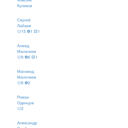
Куликов
Сергей
Лабаев
👕15 ⚽1 🟨1
Ахмед
Малачиев
👕9 ⚽6 🟨1
Магомед
Малочиев
👕6 ⚽2
Роман
Одинцов
👕2
Александр