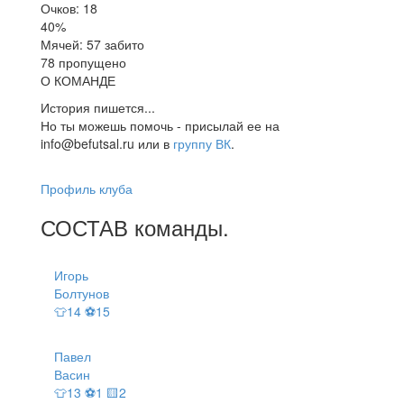
Очков: 18
40%
Мячей: 57 забито
78 пропущено
О КОМАНДЕ
История пишется...
Но ты можешь помочь - присылай ее на
info@befutsal.ru или в
группу ВК
.
Профиль клуба
СОСТАВ
команды
.
Игорь
Болтунов
👕14 ⚽15
Павел
Васин
👕13 ⚽1 🟨2