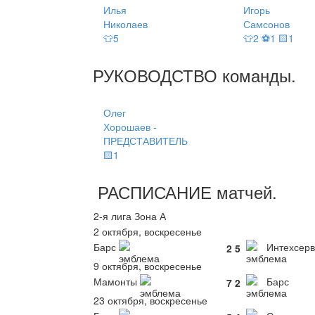
Илья
Игорь
Николаев
Самсонов
👕5
👕2 ⚽1 🟨1
РУКОВОДСТВО
команды
.
Олег
Хорошаев -
ПРЕДСТАВИТЕЛЬ
🟨1
РАСПИСАНИЕ
матчей
.
2-я лига Зона А
2 октября, воскресенье
Барс
Интехсерв
2
5
9 октября, воскресенье
Мамонты
Барс
7
2
23 октября, воскресенье