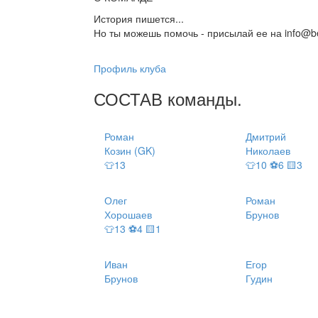
История пишется...
Но ты можешь помочь - присылай ее на info@be
Профиль клуба
СОСТАВ
команды
.
Роман
Дмитрий
Козин (GK)
Николаев
👕13
👕10 ⚽6 🟨3
Олег
Роман
Хорошаев
Брунов
👕13 ⚽4 🟨1
Иван
Егор
Брунов
Гудин