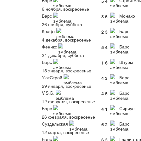
Барс
Строитель
5
4
6 ноября, воскресенье
Барс
Монако
3
6
26 ноября, суббота
Крафт
Барс
2
3
4 декабря, воскресенье
Феникс
Барс
5
4
24 декабря, суббота
Барс
Штурм
1
6
15 января, воскресенье
УютСтрой
Барс
4
3
29 января, воскресенье
V.S.G.
Барс
4
5
12 февраля, воскресенье
Барс
Сириус
4
1
26 февраля, воскресенье
Суздальская
Барс
6
2
12 марта, воскресенье
Барс
Гладиатор
6
3