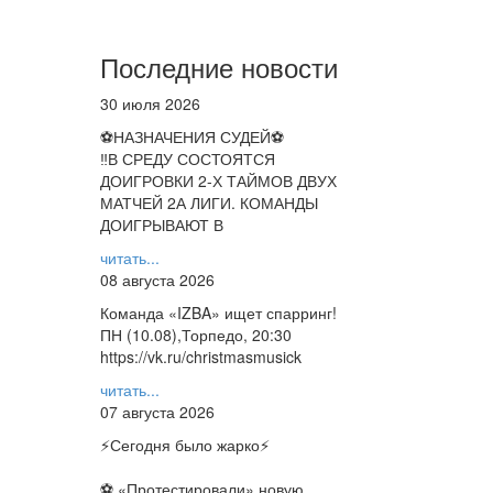
Последние новости
30 июля 2026
⚽НАЗНАЧЕНИЯ СУДЕЙ⚽
‼В СРЕДУ СОСТОЯТСЯ
ДОИГРОВКИ 2-Х ТАЙМОВ ДВУХ
МАТЧЕЙ 2А ЛИГИ. КОМАНДЫ
ДОИГРЫВАЮТ В
читать...
08 августа 2026
Команда «IZBA» ищет спарринг!
ПН (10.08),Торпедо, 20:30
https://vk.ru/christmasmusick
читать...
07 августа 2026
⚡️Сегодня было жарко⚡️
⚽ ️«Протестировали» новую