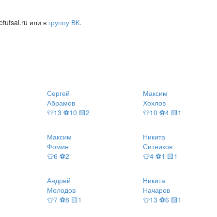
futsal.ru или в
группу ВК
.
Сергей
Максим
Абрамов
Хохлов
👕13 ⚽10 🟨2
👕10 ⚽4 🟨1
Максим
Никита
Фомин
Ситников
👕6 ⚽2
👕4 ⚽1 🟨1
Андрей
Никита
Молодов
Начаров
👕7 ⚽8 🟨1
👕13 ⚽6 🟨1