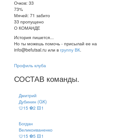
Очков: 33
73%
Мячей: 71 забито
33 пропущено
О КОМАНДЕ
История пишется...
Но ты можешь помочь - присылай ее на
info@befutsal.ru или в
группу ВК
.
Профиль клуба
СОСТАВ
команды
.
Дмитрий
Дубинин (GK)
👕15 ⚽2 🟨1
Богдан
Великоиваненко
👕15 ⚽5 🟨1