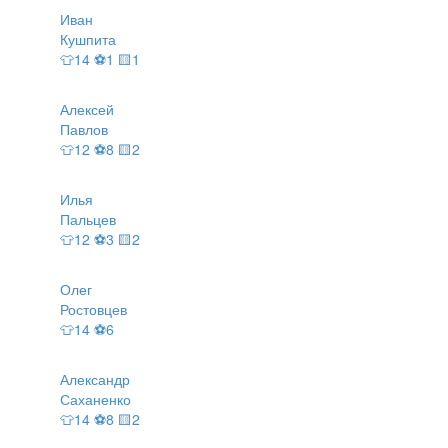
Иван
Кушпита
👕14 ⚽1 🟨1
Алексей
Павлов
👕12 ⚽8 🟨2
Илья
Пальцев
👕12 ⚽3 🟨2
Олег
Ростовцев
👕14 ⚽6
Александр
Саханенко
👕14 ⚽8 🟨2