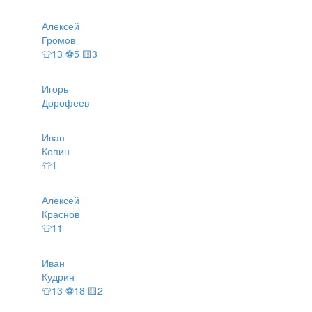
Алексей
Громов
👕13 ⚽5 🟨3
Игорь
Дорофеев
Иван
Копин
👕1
Алексей
Краснов
👕11
Иван
Кудрин
👕13 ⚽18 🟨2