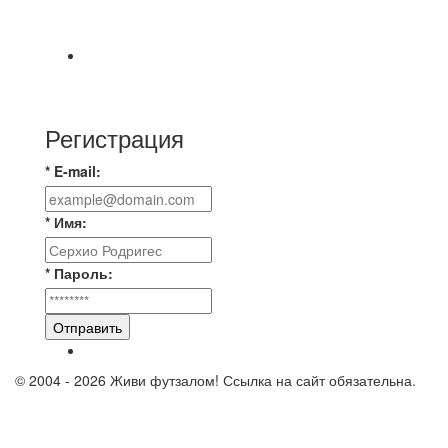
Первый официальный турнир Федерации
Текбола Владимирской области
А вот и первые "плюшки"(фото) с Первенства
города Владимира по Текболу 2026⚽🏆🥇 Все
Регистрация
* E-mail:
* Имя:
* Пароль:
Отправить
© 2004 - 2026 Живи футзалом! Ссылка на сайт обязательна.