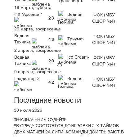
Транснефть
18 марта, суббота
ФК "Арсенал"
Водная
ФОК (МБУ
2
3
СШОР №4)
Техника
26 марта, воскресенье
Водная
ФОК (МБУ
Триумф
4
3
Техника
СШОР №4)
2 апреля, воскресенье
Водная
Ice Cream-
ФОК (МБУ
2
0
Техника
СШОР №4)
33
9 апреля, воскресенье
Гладиатор-2
Водная
ФОК (МБУ
4
2
СШОР №4)
Техника
Последние новости
30 июля 2026
⚽НАЗНАЧЕНИЯ СУДЕЙ⚽
‼В СРЕДУ СОСТОЯТСЯ ДОИГРОВКИ 2-Х ТАЙМОВ
ДВУХ МАТЧЕЙ 2А ЛИГИ. КОМАНДЫ ДОИГРЫВАЮТ В