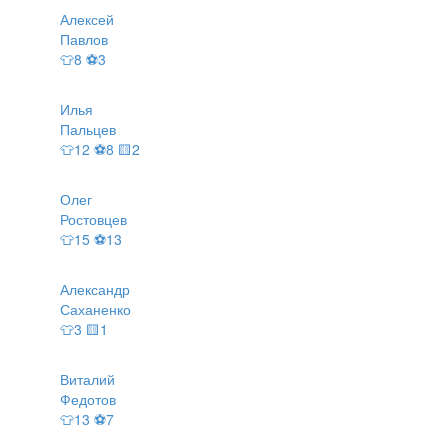
Алексей
Павлов
👕8 ⚽3
Илья
Пальцев
👕12 ⚽8 🟨2
Олег
Ростовцев
👕15 ⚽13
Александр
Саханенко
👕3 🟨1
Виталий
Федотов
👕13 ⚽7