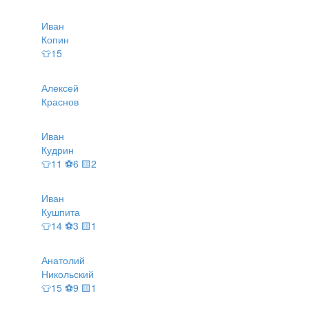
Иван
Копин
👕15
Алексей
Краснов
Иван
Кудрин
👕11 ⚽6 🟨2
Иван
Кушпита
👕14 ⚽3 🟨1
Анатолий
Никольский
👕15 ⚽9 🟨1