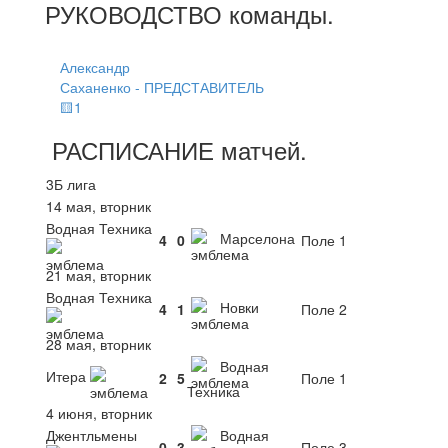
РУКОВОДСТВО
команды
.
Александр
Саханенко - ПРЕДСТАВИТЕЛЬ
🟨1
РАСПИСАНИЕ
матчей
.
3Б лига
14 мая, вторник
Водная Техника
Марселона
4
0
Поле 1
21 мая, вторник
Водная Техника
Новки
4
1
Поле 2
28 мая, вторник
Водная
Итера
2
5
Поле 1
Техника
4 июня, вторник
Джентльмены
Водная
0
3
Поле 3