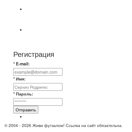
🔥🔥🔥Победа 🔥🔥🔥 Доиграли матч против
команды Мономах Итоговый счет
Всем добрый день! В прошлую пятницу после
игры Мечта-Стальпром была оставлен
Регистрация
* E-mail:
* Имя:
* Пароль:
Отправить
© 2004 - 2026 Живи футзалом! Ссылка на сайт обязательна.