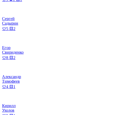
Сергей
Садырин
👕5 🟨2
Егор
Свириденко
👕8 🟨2
Александр
Тимофеев
👕4 🟨1
Кирилл
Ухолов