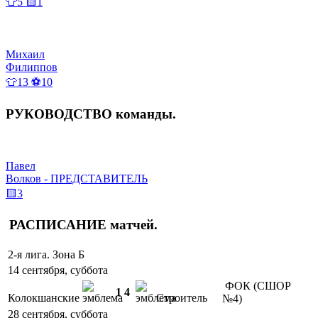
👕5 🟨1
Михаил
Филиппов
👕13 ⚽10
РУКОВОДСТВО
команды
.
Павел
Волков - ПРЕДСТАВИТЕЛЬ
🟨3
РАСПИСАНИЕ
матчей
.
2-я лига. Зона Б
14 сентября, суббота
ФОК (СШОР
1
4
Колокшанские
Строитель
№4)
28 сентября, суббота