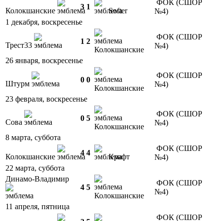
ФОК (СШОР
3
1
Колокшанские
Softer
№4)
1 декабря, воскресенье
ФОК (СШОР
1
2
Трест33
№4)
Колокшанские
26 января, воскресенье
ФОК (СШОР
0
0
Штурм
№4)
Колокшанские
23 февраля, воскресенье
ФОК (СШОР
0
5
Сова
№4)
Колокшанские
8 марта, суббота
ФОК (СШОР
4
4
Колокшанские
Крафт
№4)
22 марта, суббота
Динамо-Владимир
ФОК (СШОР
4
5
№4)
Колокшанские
11 апреля, пятница
ФОК (СШОР