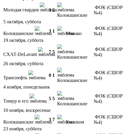
ФОК (СШОР
Молодая гвардия
3
2
№4)
Колокшанские
5 октября, суббота
ФОК (СШОР
3
1
Колокшанские
Монако
№4)
19 октября, суббота
ФОК (СШОР
7
5
СХАТ-DeLavant
№4)
Колокшанские
26 октября, суббота
ФОК (СШОР
0
1
Транснефть
№4)
Колокшанские
4 ноября, понедельник
ФОК (СШОР
5
5
Тимур и его
№4)
Колокшанские
10 ноября, воскресенье
ФОК (СШОР
3
7
Колокшанские
Киликия
№4)
23 ноября, суббота