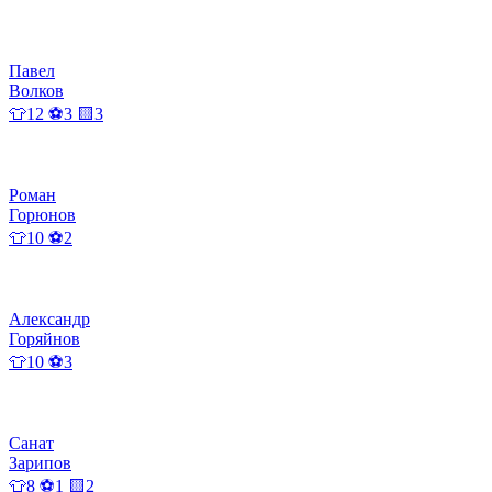
Павел
Волков
👕12 ⚽3 🟨3
Роман
Горюнов
👕10 ⚽2
Александр
Горяйнов
👕10 ⚽3
Санат
Зарипов
👕8 ⚽1 🟨2