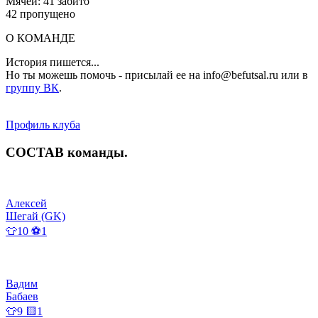
Мячей: 41 забито
42 пропущено
О КОМАНДЕ
История пишется...
Но ты можешь помочь - присылай ее на info@befutsal.ru или в
группу ВК
.
Профиль клуба
СОСТАВ
команды
.
Алексей
Шегай (GK)
👕10 ⚽1
Вадим
Бабаев
👕9 🟨1