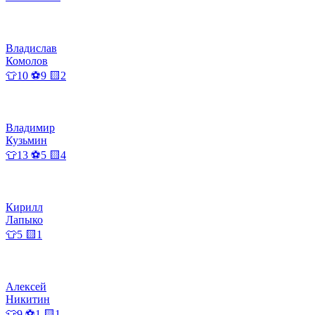
Владислав
Комолов
👕10 ⚽9 🟨2
Владимир
Кузьмин
👕13 ⚽5 🟨4
Кирилл
Лапыко
👕5 🟨1
Алексей
Никитин
👕9 ⚽1 🟨1