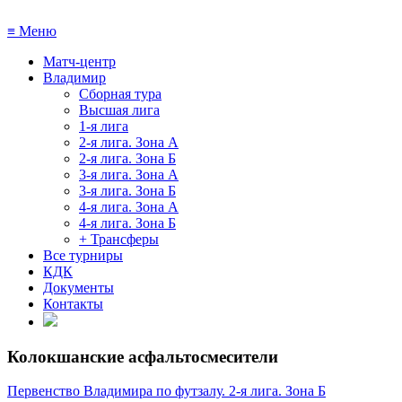
≡
Меню
Матч-центр
Владимир
Сборная тура
Высшая лига
1-я лига
2-я лига. Зона А
2-я лига. Зона Б
3-я лига. Зона А
3-я лига. Зона Б
4-я лига. Зона А
4-я лига. Зона Б
+ Трансферы
Все турниры
КДК
Документы
Контакты
Колокшанские асфальтосмесители
Первенство Владимира по футзалу. 2-я лига. Зона Б