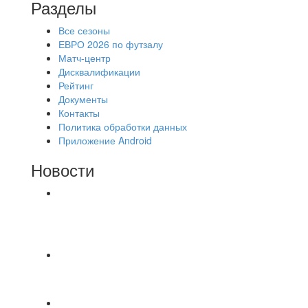
Разделы
Все сезоны
ЕВРО 2026 по футзалу
Матч-центр
Дисквалификации
Рейтинг
Документы
Контакты
Политика обработки данных
Приложение Android
Новости
⚽НАЗНАЧЕНИЯ СУДЕЙ⚽ ‼В СРЕДУ
СОСТОЯТСЯ ДОИГРОВКИ 2-Х ТАЙМОВ ДВУХ
МАТЧЕЙ 2А ЛИГИ.
📅 Анонс матчей на пятницу, 7 августа 2026 г.
🎡 Центральный парк культуры и отдыха