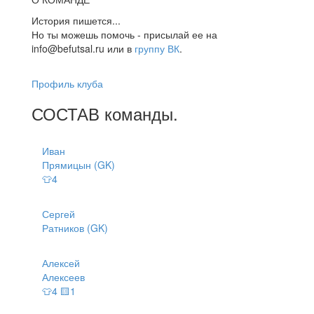
История пишется...
Но ты можешь помочь - присылай ее на
info@befutsal.ru или в
группу ВК
.
Профиль клуба
СОСТАВ
команды
.
Иван
Прямицын (GK)
👕4
Сергей
Ратников (GK)
Алексей
Алексеев
👕4 🟨1