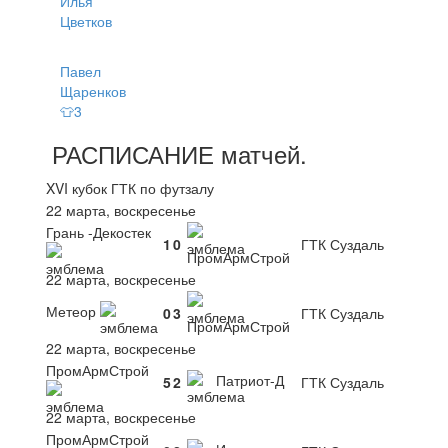
Илья
Цветков
Павел
Щаренков
👕3
РАСПИСАНИЕ
матчей
.
XVI кубок ГТК по футзалу
22 марта, воскресенье
Грань -Декостек
1
0
ГТК Суздаль
ПромАрмСтрой
22 марта, воскресенье
Метеор
0
3
ГТК Суздаль
ПромАрмСтрой
22 марта, воскресенье
ПромАрмСтрой
Патриот-Д
5
2
ГТК Суздаль
22 марта, воскресенье
ПромАрмСтрой