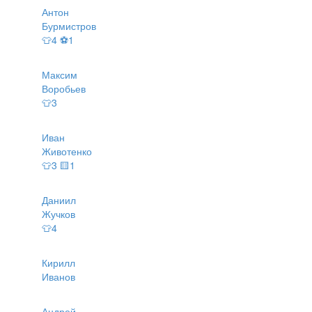
Антон
Бурмистров
👕4 ⚽1
Максим
Воробьев
👕3
Иван
Животенко
👕3 🟨1
Даниил
Жучков
👕4
Кирилл
Иванов
Андрей