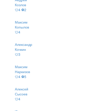
Козлов
👕4 ⚽2
Максим
Копылов
👕4
Александр
Кочкин
👕3
Максим
Наркизов
👕4 ⚽5
Алексей
Сысоев
👕4