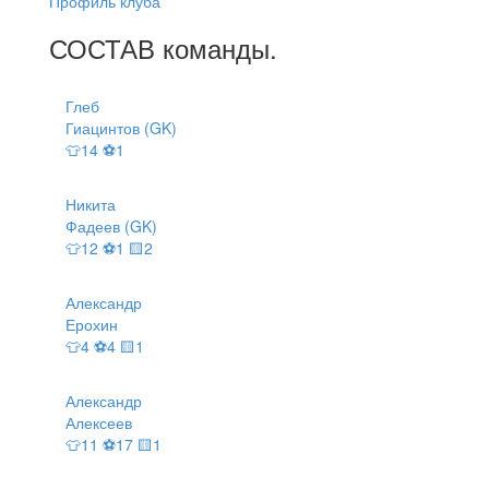
Профиль клуба
СОСТАВ
команды
.
Глеб
Гиацинтов (GK)
👕14 ⚽1
Никита
Фадеев (GK)
👕12 ⚽1 🟨2
Александр
Ерохин
👕4 ⚽4 🟨1
Александр
Алексеев
👕11 ⚽17 🟨1