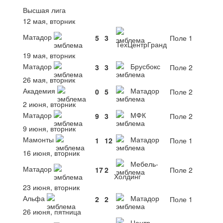
Высшая лига
12 мая, вторник
Матадор
5
3
Поле 1
ТехЦентрГранд
19 мая, вторник
Матадор
Брусбокс
3
3
Поле 2
26 мая, вторник
Академия
Матадор
0
5
Поле 2
2 июня, вторник
Матадор
МФК
9
3
Поле 2
9 июня, вторник
Мамонты
Матадор
1
12
Поле 1
16 июня, вторник
Мебель-
Матадор
17
2
Поле 2
Холдинг
23 июня, вторник
Альфа
Матадор
2
2
Поле 1
26 июня, пятница
Центр