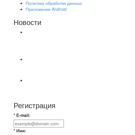
Политика обработки данных
Приложение Android
Новости
⚽НАЗНАЧЕНИЯ СУДЕЙ⚽ ‼В СРЕДУ
СОСТОЯТСЯ ДОИГРОВКИ 2-Х ТАЙМОВ ДВУХ
МАТЧЕЙ 2А ЛИГИ.
⚡️Сегодня было жарко⚡️ ⚽ ️«Протестировали»
новую футбольную площадку в
📅 Анонс матчей на пятницу, 7 августа 2026 г.
🎡 Центральный парк культуры и отдыха
Регистрация
* E-mail:
* Имя: