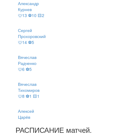
Александр
Курнев
👕13 ⚽10 🟨2
Сергей
Прохоровский
👕14 ⚽5
Вячеслав
Радченко
👕6 ⚽5
Вячеслав
Тихомиров
👕8 ⚽1 🟨1
Алексей
Царёв
РАСПИСАНИЕ
матчей
.