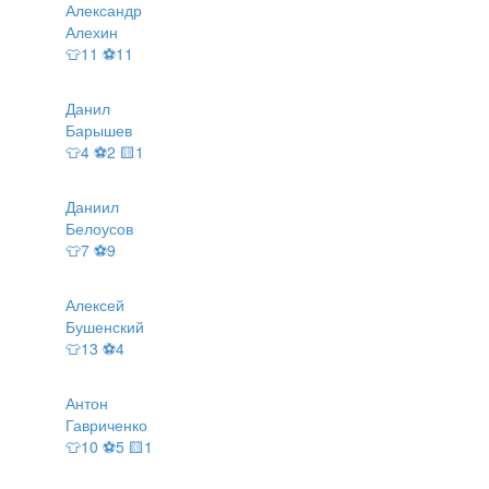
Александр
Алехин
👕11 ⚽11
Данил
Барышев
👕4 ⚽2 🟨1
Даниил
Белоусов
👕7 ⚽9
Алексей
Бушенский
👕13 ⚽4
Антон
Гавриченко
👕10 ⚽5 🟨1