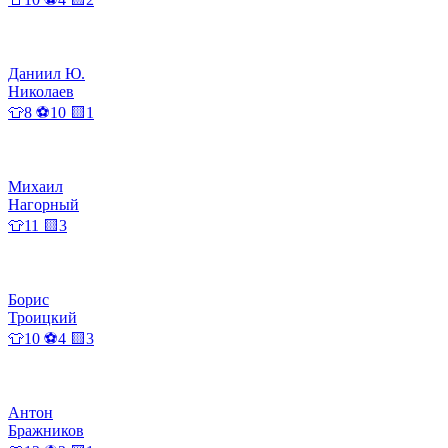
Даниил Ю.
Николаев
👕8 ⚽10 🟨1
Михаил
Нагорный
👕11 🟨3
Борис
Троицкий
👕10 ⚽4 🟨3
Антон
Бражников