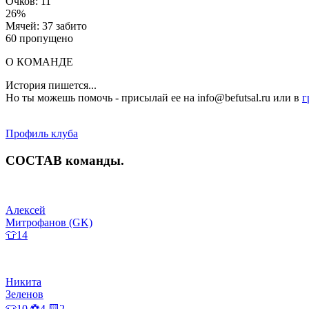
Очков: 11
26%
Мячей: 37 забито
60 пропущено
О КОМАНДЕ
История пишется...
Но ты можешь помочь - присылай ее на info@befutsal.ru или в
г
Профиль клуба
СОСТАВ
команды
.
Алексей
Митрофанов (GK)
👕14
Никита
Зеленов
👕10 ⚽4 🟨2