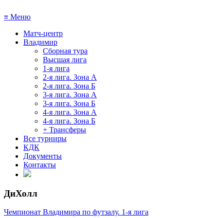
≡
Меню
Матч-центр
Владимир
Сборная тура
Высшая лига
1-я лига
2-я лига. Зона А
2-я лига. Зона Б
3-я лига. Зона А
3-я лига. Зона Б
4-я лига. Зона А
4-я лига. Зона Б
+ Трансферы
Все турниры
КДК
Документы
Контакты
ДиХолл
Чемпионат Владимира по футзалу. 1-я лига