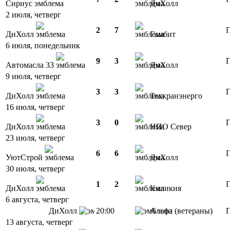
Сириус
ДиХолл
2 июля, четверг
2
7
П
ДиХолл
Гамбит
6 июля, понедельник
9
3
П
Автомасла 33
ДиХолл
9 июля, четверг
3
3
П
ДиХолл
Техкранэнерго
16 июля, четверг
3
0
П
ДиХолл
НПО Север
23 июля, четверг
6
6
П
УютСтрой
ДиХолл
30 июля, четверг
1
2
П
ДиХолл
Киликия
6 августа, четверг
ДиХолл
20:00
Альфа (ветераны)
П
13 августа, четверг