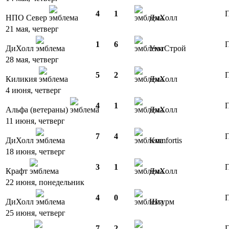
4
1
П
НПО Север
ДиХолл
21 мая, четверг
1
6
П
ДиХолл
УютСтрой
28 мая, четверг
5
2
П
Киликия
ДиХолл
4 июня, четверг
4
1
П
Альфа (ветераны)
ДиХолл
11 июня, четверг
7
4
П
ДиХолл
Komfortis
18 июня, четверг
3
1
П
Крафт
ДиХолл
22 июня, понедельник
4
0
П
ДиХолл
Штурм
25 июня, четверг
7
2
П