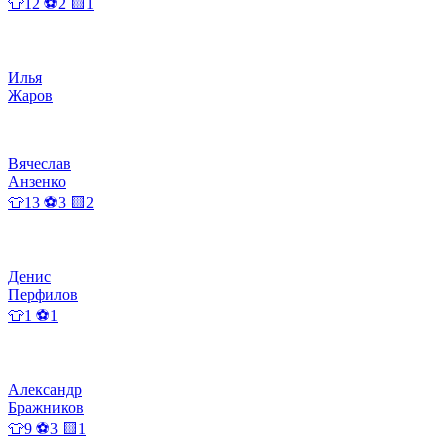
👕12 ⚽2 🟨1
Илья
Жаров
Вячеслав
Анзенко
👕13 ⚽3 🟨2
Денис
Перфилов
👕1 ⚽1
Александр
Бражников
👕9 ⚽3 🟨1