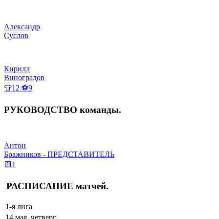
Александр
Суслов
Кирилл
Виноградов
👕12 ⚽9
РУКОВОДСТВО
команды
.
Антон
Бражников - ПРЕДСТАВИТЕЛЬ
🟨1
РАСПИСАНИЕ
матчей
.
1-я лига
14 мая, четверг