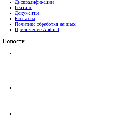
Дисквалификации
Рейтинг
Документы
Контакты
Политика обработки данных
Приложение Android
Новости
⚽НАЗНАЧЕНИЯ СУДЕЙ⚽ ‼В СРЕДУ СОСТОЯТСЯ
ДОИГРОВКИ 2-Х ТАЙМОВ ДВУХ МАТЧЕЙ 2А
ЛИГИ.
Первый официальный турнир Федерации Текбола
Владимирской области
А вот и первые "плюшки"(фото) с Первенства города
Владимира по Текболу 2026⚽🏆🥇 Все