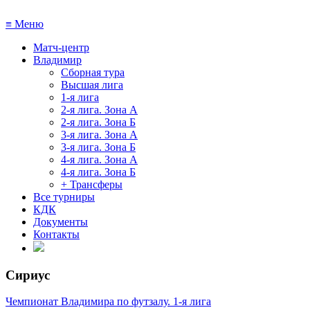
≡
Меню
Матч-центр
Владимир
Сборная тура
Высшая лига
1-я лига
2-я лига. Зона А
2-я лига. Зона Б
3-я лига. Зона А
3-я лига. Зона Б
4-я лига. Зона А
4-я лига. Зона Б
+ Трансферы
Все турниры
КДК
Документы
Контакты
Сириус
Чемпионат Владимира по футзалу. 1-я лига