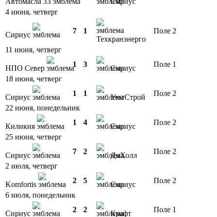
Автомасла 33
Сириус
4 июня, четверг
7
1
Поле 2
Сириус
Техкранэнерго
11 июня, четверг
1
3
Поле 1
НПО Север
Сириус
18 июня, четверг
1
1
Поле 2
Сириус
УютСтрой
22 июня, понедельник
1
4
Поле 2
Киликия
Сириус
25 июня, четверг
7
2
Поле 2
Сириус
ДиХолл
2 июля, четверг
2
5
Поле 2
Komfortis
Сириус
6 июля, понедельник
2
2
Поле 1
Сириус
Крафт