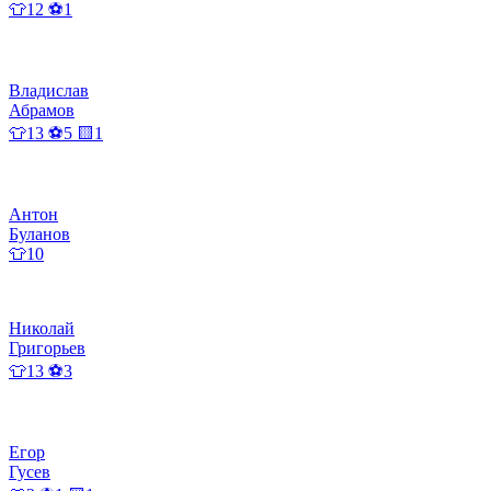
👕12 ⚽1
Владислав
Абрамов
👕13 ⚽5 🟨1
Антон
Буланов
👕10
Николай
Григорьев
👕13 ⚽3
Егор
Гусев