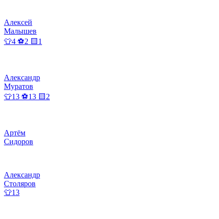
Алексей
Малышев
👕4 ⚽2 🟨1
Александр
Муратов
👕13 ⚽13 🟨2
Артём
Сидоров
Александр
Столяров
👕13