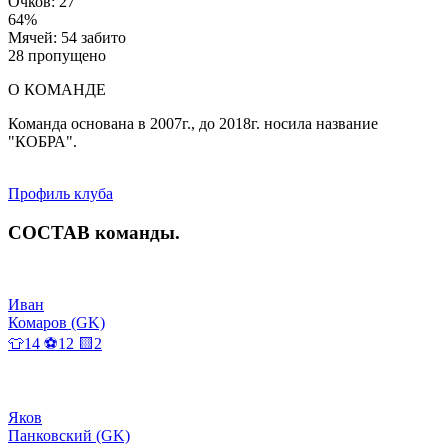
Очков: 27
64%
Мячей: 54 забито
28 пропущено
О КОМАНДЕ
Команда основана в 2007г., до 2018г. носила название
"КОБРА".
Профиль клуба
СОСТАВ
команды
.
Иван
Комаров (GK)
👕14 ⚽12 🟨2
Яков
Панковский (GK)