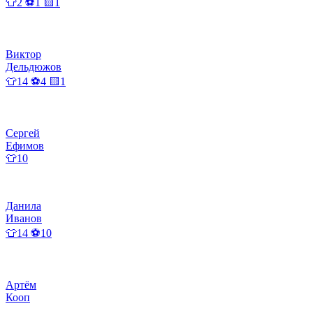
👕2 ⚽1 🟨1
Виктор
Дельдюжов
👕14 ⚽4 🟨1
Сергей
Ефимов
👕10
Данила
Иванов
👕14 ⚽10
Артём
Кооп