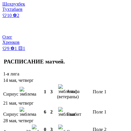
Шохрухбек
Тухтабаев
👕10 ⚽2
Олег
Хренков
👕9 ⚽1 🟨1
РАСПИСАНИЕ
матчей
.
1-я лига
14 мая, четверг
Альфа
1
3
Поле 1
Сириус
(ветераны)
21 мая, четверг
6
2
Поле 1
Сириус
Гамбит
28 мая, четверг
0
3
Поле 2