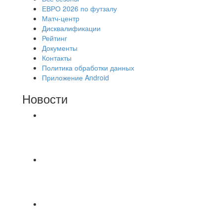
ЕВРО 2026 по футзалу
Матч-центр
Дисквалификации
Рейтинг
Документы
Контакты
Политика обработки данных
Приложение Android
Новости
⚽НАЗНАЧЕНИЯ СУДЕЙ⚽ ‼В СРЕДУ
СОСТОЯТСЯ ДОИГРОВКИ 2-Х ТАЙМОВ ДВУХ
МАТЧЕЙ 2А ЛИГИ.
Команда «IZBA» ищет спарринг! ПН
(10.08),Торпедо, 20:30
https://vk.ru/christmasmusick
⚡️Сегодня было жарко⚡️ ⚽ ️«Протестировали»