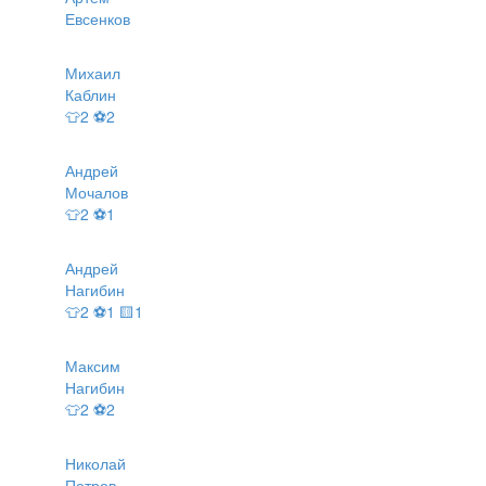
Евсенков
Михаил
Каблин
👕2 ⚽2
Андрей
Мочалов
👕2 ⚽1
Андрей
Нагибин
👕2 ⚽1 🟨1
Максим
Нагибин
👕2 ⚽2
Николай
Петров