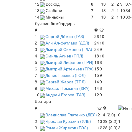
12
Восход
8
13
2
2
9
37-
13
Скобари
7
13
2
1
10
34-
14
Миньоны
7
13
2
1
10
33-
Лучшие бомбардиры
#
⚽
👕
1
Сергей Дёмин (ГАЗ)
26
10
2
Али Ал-фатлави (ДЕЛ)
24
10
3
Дмитрий Симонов (ГЛА)
24
9
4
Эмиль Алиев (ТПЛ)
18
10
5
Дмитрий Лифанов (ТРИ)
16
8
6
Дмитрий Артемьев (ТРА)
15
9
7
Денис Грязнов (ГОЛ)
15
9
8
Сергей Жаров (ТПЛ)
14
9
9
Михаил Гомыгин (КРА)
14
8
10
Андрей Егоров (ГАЗ)
12
9
Вратари
#
👕
⚽
1
Владислав Глатенко (ДЕЛ)
2
4 (2.0)
0
2
Ярослав Курахин (УЛЬ)
13
29 (2.2)
1
3
Роман Жиряков (ГОЛ)
12
28 (2.3)
3