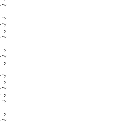
лГУ
лГУ
лГУ
лГУ
лГУ
лГУ
лГУ
лГУ
лГУ
лГУ
лГУ
лГУ
лГУ
лГУ
лГУ