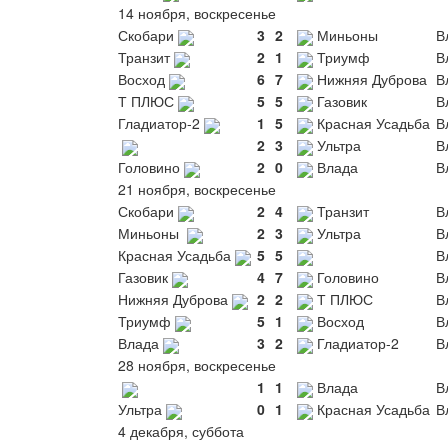
14 ноября, воскресенье
Скобари
3
2
Миньоны
В
Транзит
2
1
Триумф
В
Восход
6
7
Нижняя Дуброва
В
Т ПЛЮС
5
5
Газовик
В
Гладиатор-2
1
5
Красная Усадьба
В
2
3
Ультра
В
Головино
2
0
Влада
В
21 ноября, воскресенье
Скобари
2
4
Транзит
В
Миньоны
2
3
Ультра
В
Красная Усадьба
5
5
В
Газовик
4
7
Головино
В
Нижняя Дуброва
2
2
Т ПЛЮС
В
Триумф
5
1
Восход
В
Влада
3
2
Гладиатор-2
В
28 ноября, воскресенье
1
1
Влада
В
Ультра
0
1
Красная Усадьба
В
4 декабря, суббота