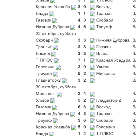
Красная Усадьба
3
0
Восход
В
Влада
1
1
Транзит
В
Газовик
4
3
Скобари
В
Нижняя Дуброва
4
6
Триумф
В
23 октября, суббота
Скобари
3
3
Нижняя Дуброва
В
Транзит
3
3
Газовик
В
Восход
3
3
Влада
В
Т ПЛЮС
7
1
Красная Усадьба
В
Головино
3
0
Ультра
В
Триумф
5
2
Миньоны
В
Гладиатор-2
3
2
В
30 октября, суббота
Миньоны
2
4
В
Ультра
5
2
Гладиатор-2
В
Газовик
6
6
Восход
В
Нижняя Дуброва
4
3
Транзит
В
Триумф
3
6
Скобари
В
Красная Усадьба
5
0
Головино
В
Влада
1
4
Т ПЛЮС
В