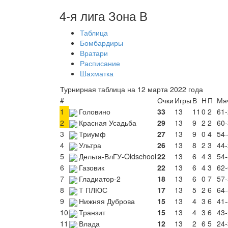
4-я лига Зона В
Таблица
Бомбардиры
Вратари
Расписание
Шахматка
Турнирная таблица на 12 марта 2022 года
#
Очки
Игры
В
Н
П
Мя
1
Головино
33
13
11
0
2
61-
2
Красная Усадьба
29
13
9
2
2
60-
3
Триумф
27
13
9
0
4
54-
4
Ультра
26
13
8
2
3
44-
5
Дельта-ВлГУ-Oldschool
22
13
6
4
3
54-
6
Газовик
22
13
6
4
3
62-
7
Гладиатор-2
18
13
6
0
7
57-
8
Т ПЛЮС
17
13
5
2
6
64-
9
Нижняя Дуброва
15
13
4
3
6
41-
10
Транзит
15
13
4
3
6
43-
11
Влада
12
13
2
6
5
24-