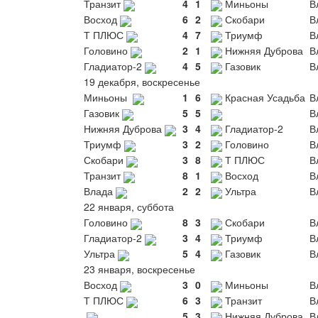
Транзит
4
1
Миньоны
В
Восход
6
2
Скобари
В
Т ПЛЮС
4
7
Триумф
В
Головино
2
1
Нижняя Дуброва
В
Гладиатор-2
4
5
Газовик
В
19 декабря, воскресенье
Миньоны
1
6
Красная Усадьба
В
Газовик
5
5
В
Нижняя Дуброва
3
4
Гладиатор-2
В
Триумф
3
2
Головино
В
Скобари
3
8
Т ПЛЮС
В
Транзит
8
1
Восход
В
Влада
2
2
Ультра
В
22 января, суббота
Головино
8
3
Скобари
В
Гладиатор-2
3
4
Триумф
В
Ультра
5
4
Газовик
В
23 января, воскресенье
Восход
3
0
Миньоны
В
Т ПЛЮС
6
3
Транзит
В
5
3
Нижняя Дуброва
В