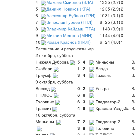
4
Максим Смирнов (ВЛА)
13
35 (2.7)
0
5
Даниил Новиков (КРА)
12
35 (2.9)
2
6
Александр Бубнов (ТРИ)
10
31 (3.1)
0
7
Вячеслав Гуреев (ТПЛ)
8
25 (3.1)
0
8
Владимир Кайдаш (ТРА)
11
43 (3.9)
0
9
Михаил Мешков (МИН)
11
44 (4.0)
0
10
Роман Краснов (НИЖ)
6
24 (4.0)
1
Расписание и результаты игр
2 октября, суббота
Нижняя Дуброва
5
4
Миньоны
В
Скобари
1
2
Влада
В
Триумф
3
4
Газовик
В
9 октября, суббота
Восход
0
2
Ультра
В
Т ПЛЮС
6
8
В
Головино
6
3
Гладиатор-2
В
Транзит
4
8
Красная Усадьба
В
16 октября, суббота
Миньоны
7
2
Гладиатор-2
В
3
8
Головино
В
Ультра
3
1
Т ПЛЮС
В