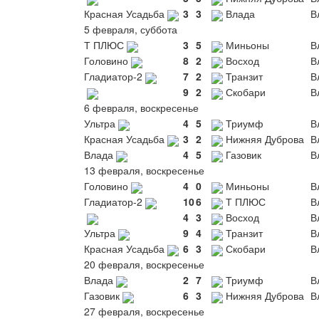
Красная Усадьба
3
3
Влада
В
5 февраля, суббота
Т ПЛЮС
3
5
Миньоны
В
Головино
8
2
Восход
В
Гладиатор-2
7
2
Транзит
В
9
2
Скобари
В
6 февраля, воскресенье
Ультра
4
5
Триумф
В
Красная Усадьба
3
2
Нижняя Дуброва
В
Влада
4
5
Газовик
В
13 февраля, воскресенье
Головино
4
0
Миньоны
В
Гладиатор-2
10
6
Т ПЛЮС
В
4
3
Восход
В
Ультра
9
4
Транзит
В
Красная Усадьба
6
3
Скобари
В
20 февраля, воскресенье
Влада
2
7
Триумф
В
Газовик
6
3
Нижняя Дуброва
В
27 февраля, воскресенье