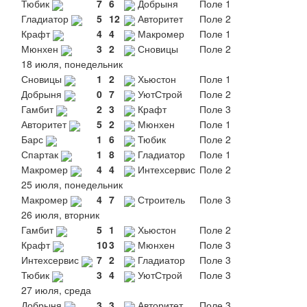
Тюбик
7
6
Добрыня
Поле 1
Гладиатор
5
12
Авторитет
Поле 2
Крафт
4
4
Макромер
Поле 1
Мюнхен
3
2
Сновицы
Поле 2
18 июля, понедельник
Сновицы
1
2
Хьюстон
Поле 1
Добрыня
0
7
УютСтрой
Поле 2
Гамбит
2
3
Крафт
Поле 3
Авторитет
5
2
Мюнхен
Поле 1
Барс
1
6
Тюбик
Поле 2
Спартак
1
8
Гладиатор
Поле 1
Макромер
4
4
Интехсервис
Поле 2
25 июля, понедельник
Макромер
4
7
Строитель
Поле 3
26 июля, вторник
Гамбит
5
1
Хьюстон
Поле 2
Крафт
10
3
Мюнхен
Поле 3
Интехсервис
7
2
Гладиатор
Поле 3
Тюбик
3
4
УютСтрой
Поле 3
27 июля, среда
Добрыня
3
3
Авторитет
Поле 3