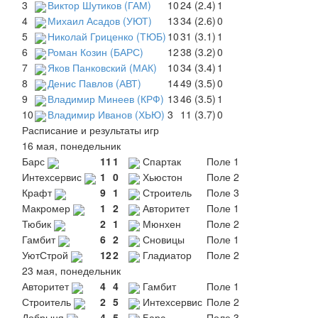
3
Виктор Шутиков (ГАМ)
10
24 (2.4)
1
4
Михаил Асадов (УЮТ)
13
34 (2.6)
0
5
Николай Гриценко (ТЮБ)
10
31 (3.1)
1
6
Роман Козин (БАРС)
12
38 (3.2)
0
7
Яков Панковский (МАК)
10
34 (3.4)
1
8
Денис Павлов (АВТ)
14
49 (3.5)
0
9
Владимир Минеев (КРФ)
13
46 (3.5)
1
10
Владимир Иванов (ХЬЮ)
3
11 (3.7)
0
Расписание и результаты игр
16 мая, понедельник
Барс
11
1
Спартак
Поле 1
Интехсервис
1
0
Хьюстон
Поле 2
Крафт
9
1
Строитель
Поле 3
Макромер
1
2
Авторитет
Поле 1
Тюбик
2
1
Мюнхен
Поле 2
Гамбит
6
2
Сновицы
Поле 1
УютСтрой
12
2
Гладиатор
Поле 2
23 мая, понедельник
Авторитет
4
4
Гамбит
Поле 1
Строитель
2
5
Интехсервис
Поле 2
Добрыня
4
5
Барс
Поле 3