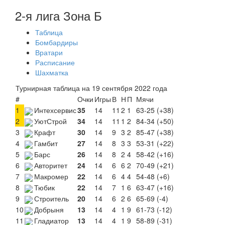
2-я лига Зона Б
Таблица
Бомбардиры
Вратари
Расписание
Шахматка
Турнирная таблица на 19 сентября 2022 года
#
Очки
Игры
В
Н
П
Мячи
1
Интехсервис
35
14
11
2
1
63-25 (+38)
2
УютСтрой
34
14
11
1
2
84-34 (+50)
3
Крафт
30
14
9
3
2
85-47 (+38)
4
Гамбит
27
14
8
3
3
53-31 (+22)
5
Барс
26
14
8
2
4
58-42 (+16)
6
Авторитет
24
14
6
6
2
70-49 (+21)
7
Макромер
22
14
6
4
4
54-48 (+6)
8
Тюбик
22
14
7
1
6
63-47 (+16)
9
Строитель
20
14
6
2
6
65-69 (-4)
10
Добрыня
13
14
4
1
9
61-73 (-12)
11
Гладиатор
13
14
4
1
9
58-89 (-31)