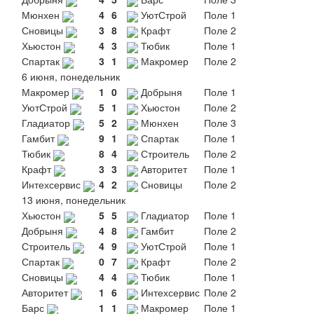
Мюнхен
4
6
УютСтрой
Поле 1
Сновицы
3
8
Крафт
Поле 2
Хьюстон
4
3
Тюбик
Поле 1
Спартак
3
1
Макромер
Поле 2
6 июня, понедельник
Макромер
1
0
Добрыня
Поле 1
УютСтрой
5
1
Хьюстон
Поле 2
Гладиатор
5
2
Мюнхен
Поле 3
Гамбит
9
1
Спартак
Поле 1
Тюбик
8
4
Строитель
Поле 2
Крафт
3
3
Авторитет
Поле 1
Интехсервис
4
2
Сновицы
Поле 2
13 июня, понедельник
Хьюстон
5
5
Гладиатор
Поле 1
Добрыня
4
8
Гамбит
Поле 2
Строитель
4
9
УютСтрой
Поле 1
Спартак
0
7
Крафт
Поле 2
Сновицы
4
4
Тюбик
Поле 1
Авторитет
1
6
Интехсервис
Поле 2
Барс
1
1
Макромер
Поле 1