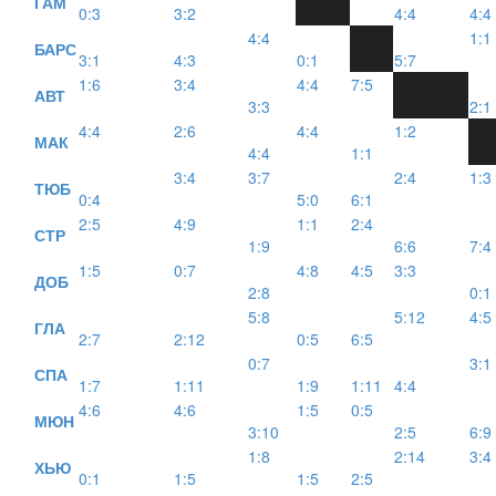
ГАМ
0:3
3:2
4:4
4:4
4:4
1:1
БАРС
3:1
4:3
0:1
5:7
1:6
3:4
4:4
7:5
АВТ
3:3
2:1
4:4
2:6
4:4
1:2
МАК
4:4
1:1
3:4
3:7
2:4
1:3
ТЮБ
0:4
5:0
6:1
2:5
4:9
1:1
2:4
СТР
1:9
6:6
7:4
1:5
0:7
4:8
4:5
3:3
ДОБ
2:8
0:1
5:8
5:12
4:5
ГЛА
2:7
2:12
0:5
6:5
0:7
3:1
СПА
1:7
1:11
1:9
1:11
4:4
4:6
4:6
1:5
0:5
МЮН
3:10
2:5
6:9
1:8
2:14
3:4
ХЬЮ
0:1
1:5
1:5
2:5