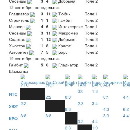
Сновицы
3
4
Добрыня
Поле 2
12 сентября, понедельник
Гладиатор
3
11
Тюбик
Поле 1
Строитель
1
1
Гамбит
Поле 2
Мюнхен
4
6
Интехсервис
Поле 1
Сновицы
3
11
Макромер
Поле 2
Спартак
1
12
Добрыня
Поле 3
Хьюстон
1
8
Крафт
Поле 1
Авторитет
7
5
Барс
Поле 2
19 сентября, понедельник
Гамбит
5
0
Гладиатор
Поле 2
Шахматка
ИТС
УЮТ
КРФ
ГАМ
БАРС
АВТ
МА
3:0
1:3
ИТС
2:2
8:3
6:1
4:4
2:2
2:3
3:4
УЮТ
8:3
4:3
6:2
3:8
3:8
3:3
4:4
КРФ
3:2
4:4
2:3
1:0