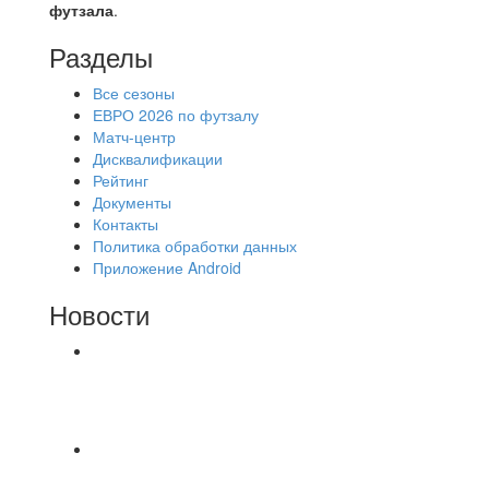
футзала
.
Разделы
Все сезоны
ЕВРО 2026 по футзалу
Матч-центр
Дисквалификации
Рейтинг
Документы
Контакты
Политика обработки данных
Приложение Android
Новости
⚽НАЗНАЧЕНИЯ СУДЕЙ⚽ ‼В СРЕДУ
СОСТОЯТСЯ ДОИГРОВКИ 2-Х ТАЙМОВ ДВУХ
МАТЧЕЙ 2А ЛИГИ.
⚽️ВИДЕООБЗОР⚽️ 4 ЛИГА А «РСК КОМПЛЕКТ»