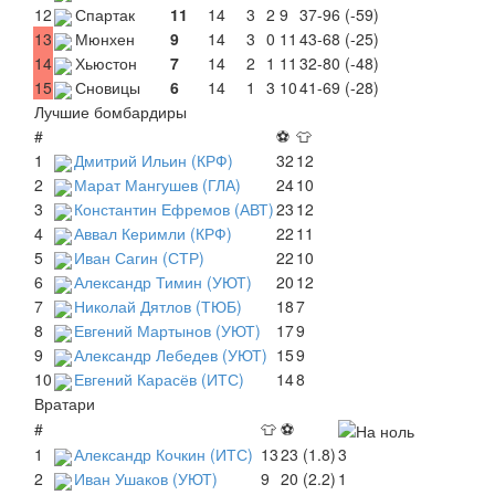
12
Спартак
11
14
3
2
9
37-96 (-59)
13
Мюнхен
9
14
3
0
11
43-68 (-25)
14
Хьюстон
7
14
2
1
11
32-80 (-48)
15
Сновицы
6
14
1
3
10
41-69 (-28)
Лучшие бомбардиры
#
⚽
👕
1
Дмитрий Ильин (КРФ)
32
12
2
Марат Мангушев (ГЛА)
24
10
3
Константин Ефремов (АВТ)
23
12
4
Аввал Керимли (КРФ)
22
11
5
Иван Сагин (СТР)
22
10
6
Александр Тимин (УЮТ)
20
12
7
Николай Дятлов (ТЮБ)
18
7
8
Евгений Мартынов (УЮТ)
17
9
9
Александр Лебедев (УЮТ)
15
9
10
Евгений Карасёв (ИТС)
14
8
Вратари
#
👕
⚽
1
Александр Кочкин (ИТС)
13
23 (1.8)
3
2
Иван Ушаков (УЮТ)
9
20 (2.2)
1