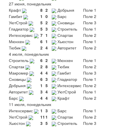
27 июня, понедельник
Крафт
8
2
Добрыня
Поле 1
Гамбит
1
0
Барс
Поле 2
УютСтрой
5
2
Сновицы
Поле 3
Гладиатор
5
3
Строитель
Поле 1
Интехсервис
7
1
Спартак
Поле 2
Мюнхен
6
1
Хьюстон
Поле 1
Тюбик
2
4
Авторитет
Поле 2
4 июля, понедельник
Строитель
6
2
Мюнхен
Поле 1
Спартак
2
8
Тюбик
Поле 2
Макромер
4
4
Гамбит
Поле 3
Сновицы
6
3
Гладиатор
Поле 1
Добрыня
1
5
Интехсервис
Поле 2
Авторитет
3
4
УютСтрой
Поле 1
Барс
4
4
Крафт
Поле 2
11 июля, понедельник
Интехсервис
1
3
Барс
Поле 1
УютСтрой
11
1
Спартак
Поле 2
Хьюстон
3
5
Строитель
Поле 3