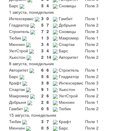
Барс
5
4
Сновицы
Поле 3
1 августа, понедельник
Интехсервис
3
0
Гамбит
Поле 1
Гладиатор
5
7
Добрыня
Поле 2
Строитель
7
2
Сновицы
Поле 3
Тюбик
1
3
Макромер
Поле 1
Мюнхен
3
4
Спартак
Поле 2
УютСтрой
3
4
Барс
Поле 1
Хьюстон
2
14
Авторитет
Поле 2
8 августа, понедельник
Авторитет
6
6
Строитель
Поле 1
Барс
5
6
Гладиатор
Поле 2
Крафт
3
8
Интехсервис
Поле 3
Спартак
9
1
Хьюстон
Поле 1
Макромер
2
6
УютСтрой
Поле 2
Добрыня
2
6
Мюнхен
Поле 1
Гамбит
0
5
Тюбик
Поле 2
15 августа, понедельник
Тюбик
3
7
Крафт
Поле 1
Мюнхен
0
5
Барс
Поле 2