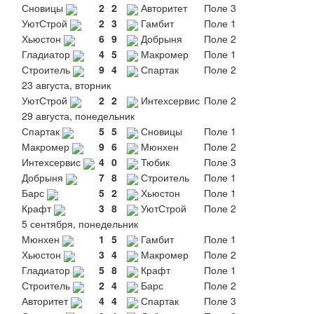
Сновицы
2
2
Авторитет
Поле 3
УютСтрой
2
3
Гамбит
Поле 1
Хьюстон
6
9
Добрыня
Поле 2
Гладиатор
4
5
Макромер
Поле 1
Строитель
9
4
Спартак
Поле 2
23 августа, вторник
УютСтрой
2
2
Интехсервис
Поле 2
29 августа, понедельник
Спартак
5
5
Сновицы
Поле 1
Макромер
9
6
Мюнхен
Поле 2
Интехсервис
4
0
Тюбик
Поле 3
Добрыня
7
8
Строитель
Поле 1
Барс
5
2
Хьюстон
Поле 1
Крафт
3
8
УютСтрой
Поле 2
5 сентября, понедельник
Мюнхен
1
5
Гамбит
Поле 1
Хьюстон
3
4
Макромер
Поле 2
Гладиатор
5
8
Крафт
Поле 1
Строитель
2
4
Барс
Поле 2
Авторитет
4
4
Спартак
Поле 3