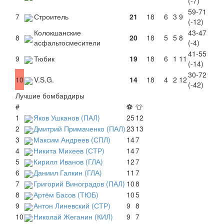
(-7)
59-71
7
Строитель
21
18
6
3
9
(-12)
Колокшанские
43-47
8
20
18
5
5
8
асфальтосмесители
(-4)
41-55
9
Тюбик
19
18
6
1
11
(-14)
30-72
10
V.S.G.
14
18
4
2
12
(-42)
Лучшие бомбардиры
#
⚽
👕
1
Яков Ушканов (ПАЛ)
25
12
2
Дмитрий Примаченко (ПАЛ)
23
13
3
Максим Андреев (СПЛ)
14
7
4
Никита Михеев (СТР)
14
7
5
Кирилл Иванов (ГЛА)
12
7
6
Даниил Галкин (ГЛА)
11
7
7
Григорий Виноградов (ПАЛ)
10
8
8
Артём Басов (ТЮБ)
10
5
9
Антон Линевский (СТР)
9
8
10
Николай Жеганин (КИЛ)
9
7