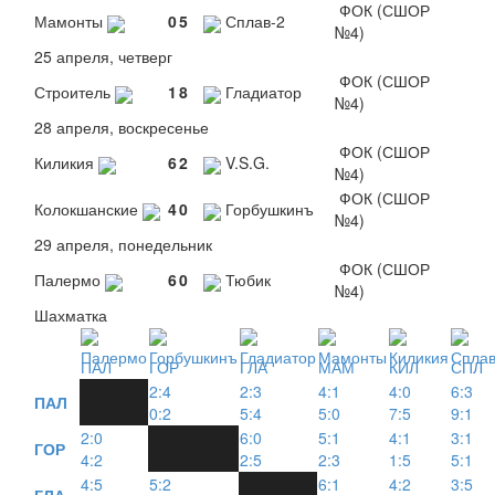
ФОК (СШОР
Мамонты
0
5
Сплав-2
№4)
25 апреля, четверг
ФОК (СШОР
Строитель
1
8
Гладиатор
№4)
28 апреля, воскресенье
ФОК (СШОР
Киликия
6
2
V.S.G.
№4)
ФОК (СШОР
Колокшанские
4
0
Горбушкинъ
№4)
29 апреля, понедельник
ФОК (СШОР
Палермо
6
0
Тюбик
№4)
Шахматка
ПАЛ
ГОР
ГЛА
МАМ
КИЛ
СПЛ
2:4
2:3
4:1
4:0
6:3
ПАЛ
0:2
5:4
5:0
7:5
9:1
2:0
6:0
5:1
4:1
3:1
ГОР
4:2
2:5
2:3
1:5
5:1
4:5
5:2
6:1
4:2
3:5