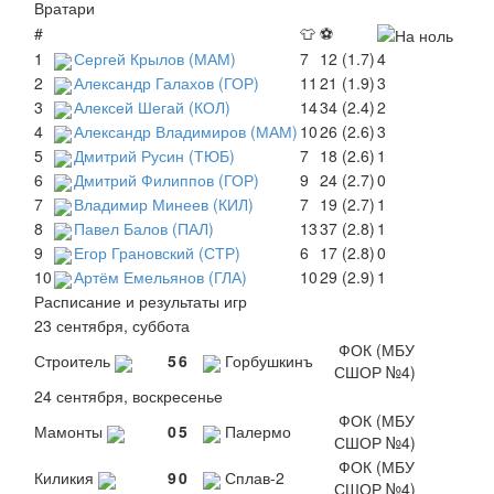
Вратари
#
👕
⚽
1
Сергей Крылов (МАМ)
7
12 (1.7)
4
2
Александр Галахов (ГОР)
11
21 (1.9)
3
3
Алексей Шегай (КОЛ)
14
34 (2.4)
2
4
Александр Владимиров (МАМ)
10
26 (2.6)
3
5
Дмитрий Русин (ТЮБ)
7
18 (2.6)
1
6
Дмитрий Филиппов (ГОР)
9
24 (2.7)
0
7
Владимир Минеев (КИЛ)
7
19 (2.7)
1
8
Павел Балов (ПАЛ)
13
37 (2.8)
1
9
Егор Грановский (СТР)
6
17 (2.8)
0
10
Артём Емельянов (ГЛА)
10
29 (2.9)
1
Расписание и результаты игр
23 сентября, суббота
ФОК (МБУ
Строитель
5
6
Горбушкинъ
СШОР №4)
24 сентября, воскресенье
ФОК (МБУ
Мамонты
0
5
Палермо
СШОР №4)
ФОК (МБУ
Киликия
9
0
Сплав-2
СШОР №4)