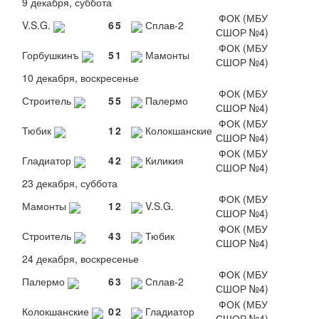
9 декабря, суббота
ФОК (МБУ
V.S.G.
6
5
Сплав-2
СШОР №4)
ФОК (МБУ
Горбушкинъ
5
1
Мамонты
СШОР №4)
10 декабря, воскресенье
ФОК (МБУ
Строитель
5
5
Палермо
СШОР №4)
ФОК (МБУ
Тюбик
1
2
Колокшанские
СШОР №4)
ФОК (МБУ
Гладиатор
4
2
Киликия
СШОР №4)
23 декабря, суббота
ФОК (МБУ
Мамонты
1
2
V.S.G.
СШОР №4)
ФОК (МБУ
Строитель
4
3
Тюбик
СШОР №4)
24 декабря, воскресенье
ФОК (МБУ
Палермо
6
3
Сплав-2
СШОР №4)
ФОК (МБУ
Колокшанские
0
2
Гладиатор
СШОР №4)