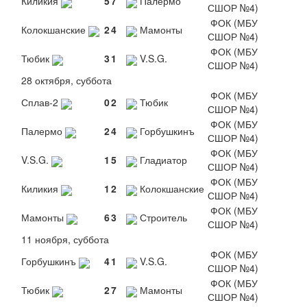
Киликия
5
7
Палермо
СШОР №4)
ФОК (МБУ
Колокшанские
2
4
Мамонты
СШОР №4)
ФОК (МБУ
Тюбик
3
1
V.S.G.
СШОР №4)
28 октября, суббота
ФОК (МБУ
Сплав-2
0
2
Тюбик
СШОР №4)
ФОК (МБУ
Палермо
2
4
Горбушкинъ
СШОР №4)
ФОК (МБУ
V.S.G.
1
5
Гладиатор
СШОР №4)
ФОК (МБУ
Киликия
1
2
Колокшанские
СШОР №4)
ФОК (МБУ
Мамонты
6
3
Строитель
СШОР №4)
11 ноября, суббота
ФОК (МБУ
Горбушкинъ
4
1
V.S.G.
СШОР №4)
ФОК (МБУ
Тюбик
2
7
Мамонты
СШОР №4)