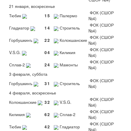
21 января, воскресенье
ФОК (СШОР
Тюбик
1
5
Палермо
№4)
ФОК (СШОР
Гладиатор
1
4
Строитель
№4)
ФОК (СШОР
Горбушкинъ
2
2
Колокшанские
№4)
ФОК (СШОР
V.S.G.
0
4
Киликия
№4)
ФОК (СШОР
Сплав-2
2
4
Мамонты
№4)
3 февраля, суббота
ФОК (СШОР
Горбушкинъ
3
1
Строитель
№4)
4 февраля, воскресенье
ФОК (СШОР
Колокшанские
3
2
V.S.G.
№4)
ФОК (СШОР
Киликия
6
2
Сплав-2
№4)
ФОК (СШОР
Тюбик
4
2
Гладиатор
№4)