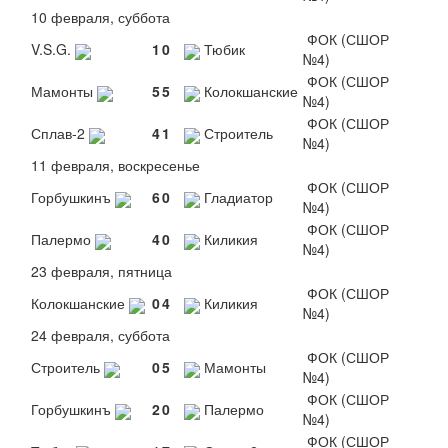
10 февраля, суббота
ФОК (СШОР
V.S.G.
1
0
Тюбик
№4)
ФОК (СШОР
Мамонты
5
5
Колокшанские
№4)
ФОК (СШОР
Сплав-2
4
1
Строитель
№4)
11 февраля, воскресенье
ФОК (СШОР
Горбушкинъ
6
0
Гладиатор
№4)
ФОК (СШОР
Палермо
4
0
Киликия
№4)
23 февраля, пятница
ФОК (СШОР
Колокшанские
0
4
Киликия
№4)
24 февраля, суббота
ФОК (СШОР
Строитель
0
5
Мамонты
№4)
ФОК (СШОР
Горбушкинъ
2
0
Палермо
№4)
ФОК (СШОР