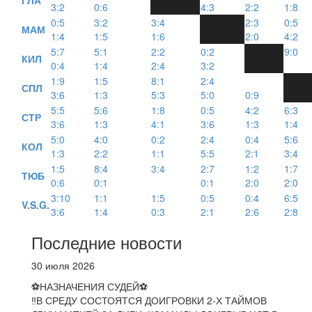
ГЛА
3:2
0:6
4:3
2:2
1:8
0:5
3:2
3:4
2:3
0:5
МАМ
1:4
1:5
1:6
2:0
4:2
5:7
5:1
2:2
0:2
9:0
КИЛ
0:4
1:4
2:4
3:2
1:9
1:5
8:1
2:4
СПЛ
3:6
1:3
5:3
5:0
0:9
5:5
5:6
1:8
0:5
4:2
6:3
СТР
3:6
1:3
4:1
3:6
1:3
1:4
5:0
4:0
0:2
2:4
0:4
5:6
КОЛ
1:3
2:2
1:1
5:5
2:1
3:4
1:5
8:4
3:4
2:7
1:2
1:7
ТЮБ
0:6
0:1
0:1
2:0
2:0
3:10
1:1
1:5
0:5
0:4
6:5
V.S.G.
3:6
1:4
0:3
2:1
2:6
2:8
Последние новости
30 июля 2026
⚽НАЗНАЧЕНИЯ СУДЕЙ⚽
‼В СРЕДУ СОСТОЯТСЯ ДОИГРОВКИ 2-Х ТАЙМОВ