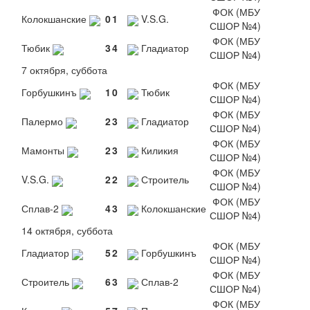
ФОК (МБУ
Колокшанские
0
1
V.S.G.
СШОР №4)
ФОК (МБУ
Тюбик
3
4
Гладиатор
СШОР №4)
7 октября, суббота
ФОК (МБУ
Горбушкинъ
1
0
Тюбик
СШОР №4)
ФОК (МБУ
Палермо
2
3
Гладиатор
СШОР №4)
ФОК (МБУ
Мамонты
2
3
Киликия
СШОР №4)
ФОК (МБУ
V.S.G.
2
2
Строитель
СШОР №4)
ФОК (МБУ
Сплав-2
4
3
Колокшанские
СШОР №4)
14 октября, суббота
ФОК (МБУ
Гладиатор
5
2
Горбушкинъ
СШОР №4)
ФОК (МБУ
Строитель
6
3
Сплав-2
СШОР №4)
ФОК (МБУ