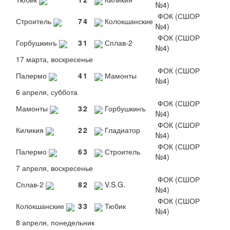
№4)
ФОК (СШОР
Строитель
7
4
Колокшанские
№4)
ФОК (СШОР
Горбушкинъ
3
1
Сплав-2
№4)
17 марта, воскресенье
ФОК (СШОР
Палермо
4
1
Мамонты
№4)
6 апреля, суббота
ФОК (СШОР
Мамонты
3
2
Горбушкинъ
№4)
ФОК (СШОР
Киликия
2
2
Гладиатор
№4)
ФОК (СШОР
Палермо
6
3
Строитель
№4)
7 апреля, воскресенье
ФОК (СШОР
Сплав-2
8
2
V.S.G.
№4)
ФОК (СШОР
Колокшанские
3
3
Тюбик
№4)
8 апреля, понедельник