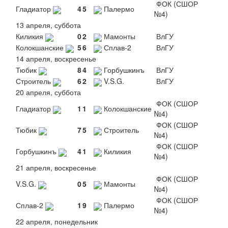
ФОК (СШОР
Гладиатор
4
5
Палермо
№4)
13 апреля, суббота
Киликия
0
2
Мамонты
ВлГУ
Колокшанские
5
6
Сплав-2
ВлГУ
14 апреля, воскресенье
Тюбик
8
4
Горбушкинъ
ВлГУ
Строитель
6
2
V.S.G.
ВлГУ
20 апреля, суббота
ФОК (СШОР
Гладиатор
1
1
Колокшанские
№4)
ФОК (СШОР
Тюбик
7
5
Строитель
№4)
ФОК (СШОР
Горбушкинъ
4
1
Киликия
№4)
21 апреля, воскресенье
ФОК (СШОР
V.S.G.
0
5
Мамонты
№4)
ФОК (СШОР
Сплав-2
1
9
Палермо
№4)
22 апреля, понедельник