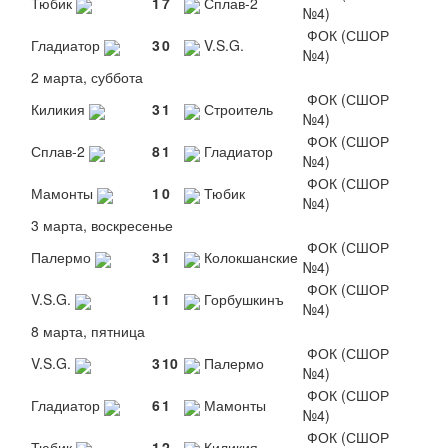
Тюбик
1
7
Сплав-2
№4)
ФОК (СШОР
Гладиатор
3
0
V.S.G.
№4)
2 марта, суббота
ФОК (СШОР
Киликия
3
1
Строитель
№4)
ФОК (СШОР
Сплав-2
8
1
Гладиатор
№4)
ФОК (СШОР
Мамонты
1
0
Тюбик
№4)
3 марта, воскресенье
ФОК (СШОР
Палермо
3
1
Колокшанские
№4)
ФОК (СШОР
V.S.G.
1
1
Горбушкинъ
№4)
8 марта, пятница
ФОК (СШОР
V.S.G.
3
10
Палермо
№4)
ФОК (СШОР
Гладиатор
6
1
Мамонты
№4)
ФОК (СШОР
Тюбик
1
2
Киликия