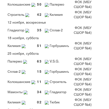
ФОК (МБУ
Колокшанские
5
0
Палермо
СШОР №4)
ФОК (МБУ
Строитель
4
2
Киликия
СШОР №4)
12 ноября, воскресенье
ФОК (МБУ
Гладиатор
3
5
Сплав-2
СШОР №4)
18 ноября, суббота
ФОК (МБУ
Киликия
5
1
Горбушкинъ
СШОР №4)
25 ноября, суббота
ФОК (МБУ
Палермо
6
3
V.S.G.
СШОР №4)
ФОК (МБУ
Сплав-2
1
5
Горбушкинъ
СШОР №4)
ФОК (МБУ
Колокшанские
1
1
Строитель
СШОР №4)
ФОК (МБУ
Мамонты
3
4
Гладиатор
СШОР №4)
ФОК (МБУ
Киликия
0
2
Тюбик
СШОР №4)