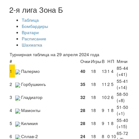
2-я лига Зона Б
Таблица
Бомбардиры
Вратари
Расписание
Шахматка
Турнирная таблица на 29 апреля 2024 года
#
Очки
Игры
В
Н
П
Мячи
85-44
1
Палермо
40
18
13
1
4
(+41)
55-41
2
Горбушкинъ
35
18
11
2
5
(+14)
58-50
3
Гладиатор
32
18
10
2
6
(+8)
51-50
4
Мамонты
28
18
9
1
8
(+1)
55-40
5
Киликия
28
18
9
1
8
(+15)
65-72
6
Сплав-2
24
18
8
0
10