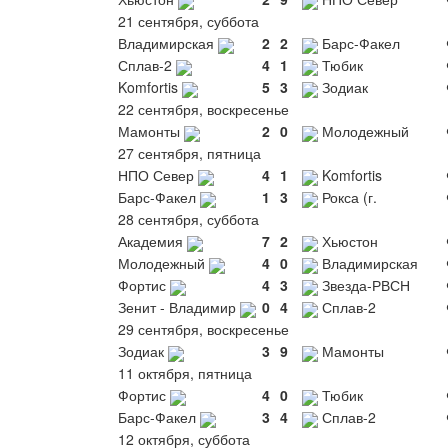
21 сентября, суббота
Владимирская
2
2
Барс-Факел
Сплав-2
4
1
Тюбик
Komfortis
5
3
Зодиак
22 сентября, воскресенье
Мамонты
2
0
Молодежный
27 сентября, пятница
НПО Север
4
1
Komfortis
Барс-Факел
1
3
Рокса (г.
28 сентября, суббота
Академия
7
2
Хьюстон
Молодежный
4
0
Владимирская
Фортис
4
3
Звезда-РВСН
Зенит - Владимир
0
4
Сплав-2
29 сентября, воскресенье
Зодиак
3
9
Мамонты
11 октября, пятница
Фортис
4
0
Тюбик
Барс-Факел
3
4
Сплав-2
12 октября, суббота