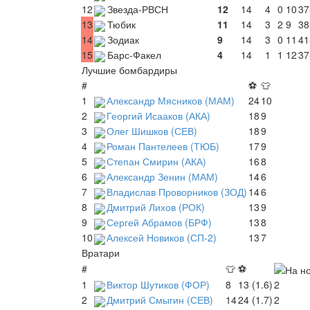
12
Звезда-РВСН
12
14
4
0
10
37
13
Тюбик
11
14
3
2
9
38
14
Зодиак
9
14
3
0
11
41
15
Барс-Факел
4
14
1
1
12
37
Лучшие бомбардиры
#
⚽
👕
1
Александр Мясников (МАМ)
24
10
2
Георгий Исааков (АКА)
18
9
3
Олег Шишков (СЕВ)
18
9
4
Роман Пантелеев (ТЮБ)
17
9
5
Степан Смирин (АКА)
16
8
6
Александр Зенин (МАМ)
14
6
7
Владислав Проворников (ЗОД)
14
6
8
Дмитрий Лихов (РОК)
13
9
9
Сергей Абрамов (БРФ)
13
8
10
Алексей Новиков (СП-2)
13
7
Вратари
#
👕
⚽
1
Виктор Шутиков (ФОР)
8
13 (1.6)
2
2
Дмитрий Смыгин (СЕВ)
14
24 (1.7)
2