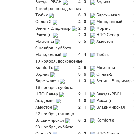
Звезда-РВСН
4
3
Зодиак
4 ноября, понедельник
Тюбик
6
3
Барс-Факел
Сплав-2
2
0
Молодежный
Зенит - Владимир
2
3
Фортис
Рокса (г.
2
3
НПО Север
Мамонты
5
5
Хьюстон
9 ноября, суббота
Молодежный
4
4
Тюбик
10 ноября, воскресенье
Komfortis
2
5
Мамонты
Зодиак
3
6
Сплав-2
Барс-Факел
1
3
Зенит - Владимир
16 ноября, суббота
НПО Север
2
1
Звезда-РВСН
Академия
1
0
Рокса (г.
Хьюстон
2
1
Владимирская
22 ноября, пятница
Владимирская
6
2
Komfortis
23 ноября, суббота
Сплав-2
0
2
НПО Север