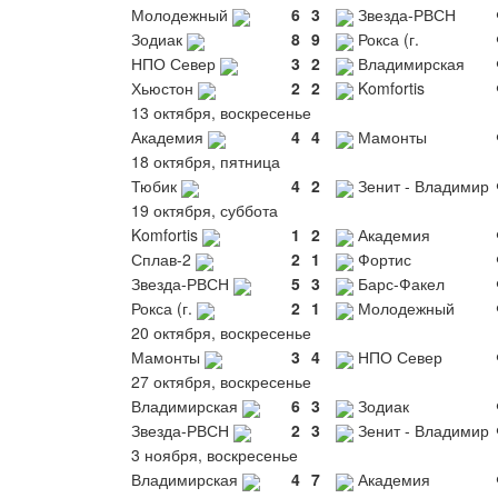
Молодежный
6
3
Звезда-РВСН
Зодиак
8
9
Рокса (г.
НПО Север
3
2
Владимирская
Хьюстон
2
2
Komfortis
13 октября, воскресенье
Академия
4
4
Мамонты
18 октября, пятница
Тюбик
4
2
Зенит - Владимир
19 октября, суббота
Komfortis
1
2
Академия
Сплав-2
2
1
Фортис
Звезда-РВСН
5
3
Барс-Факел
Рокса (г.
2
1
Молодежный
20 октября, воскресенье
Мамонты
3
4
НПО Север
27 октября, воскресенье
Владимирская
6
3
Зодиак
Звезда-РВСН
2
3
Зенит - Владимир
3 ноября, воскресенье
Владимирская
4
7
Академия