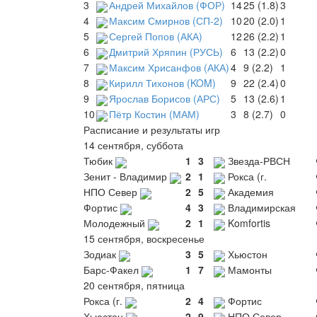
3
Андрей Михайлов (ФОР)
14
25 (1.8)
3
4
Максим Смирнов (СП-2)
10
20 (2.0)
1
5
Сергей Попов (АКА)
12
26 (2.2)
1
6
Дмитрий Хряпин (РУСЬ)
6
13 (2.2)
0
7
Максим Хрисанфов (АКА)
4
9 (2.2)
1
8
Кирилл Тихонов (KOM)
9
22 (2.4)
0
9
Ярослав Борисов (АРС)
5
13 (2.6)
1
10
Пётр Костин (МАМ)
3
8 (2.7)
0
Расписание и результаты игр
14 сентября, суббота
Тюбик
1
3
Звезда-РВСН
Зенит - Владимир
2
1
Рокса (г.
НПО Север
2
5
Академия
Фортис
4
3
Владимирская
Молодежный
2
1
Komfortis
15 сентября, воскресенье
Зодиак
3
5
Хьюстон
Барс-Факел
1
7
Мамонты
20 сентября, пятница
Рокса (г.
2
4
Фортис
Хьюстон
2
9
НПО Север