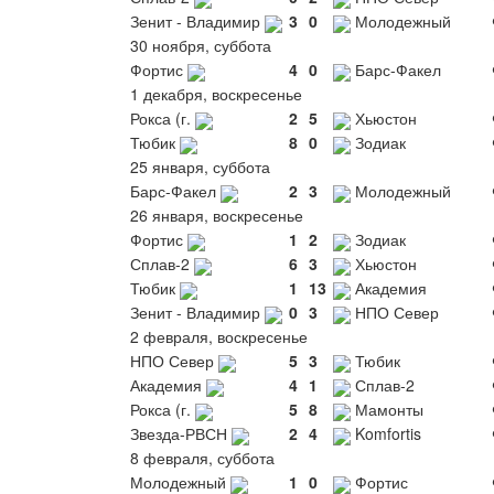
Зенит - Владимир
3
0
Молодежный
30 ноября, суббота
Фортис
4
0
Барс-Факел
1 декабря, воскресенье
Рокса (г.
2
5
Хьюстон
Тюбик
8
0
Зодиак
25 января, суббота
Барс-Факел
2
3
Молодежный
26 января, воскресенье
Фортис
1
2
Зодиак
Сплав-2
6
3
Хьюстон
Тюбик
1
13
Академия
Зенит - Владимир
0
3
НПО Север
2 февраля, воскресенье
НПО Север
5
3
Тюбик
Академия
4
1
Сплав-2
Рокса (г.
5
8
Мамонты
Звезда-РВСН
2
4
Komfortis
8 февраля, суббота
Молодежный
1
0
Фортис