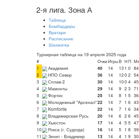
2-я лига. Зона А
Таблица
Бомбардиры
Вратари
Расписание
Шахматка
Турнирная таблица на 19 апреля 2025 года
#
Очки
Игры
В
Н
П
М
1
Академия
40
14
13
1
0
84
2
НПО Север
36
14
12
0
2
54
3
Сплав-2
30
14
10
0
4
45
4
Мамонты
29
14
9
2
3
71
5
Фортис
25
14
8
1
5
36
6
Молодежный "Арсенал"
22
14
7
1
6
43
7
Komfortis
22
14
7
1
6
34
8
Владимирская Русь
20
14
6
2
6
45
9
Хьюстон
17
14
4
5
5
47
10
Рокса (г. Судогда)
16
14
5
1
8
39
11
Зенит - Владимир
13
14
4
1
9
30