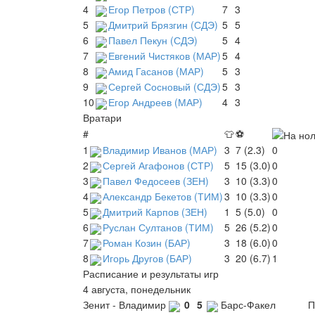
4
Егор Петров (СТР)
7
3
5
Дмитрий Брязгин (СДЭ)
5
5
6
Павел Пекун (СДЭ)
5
4
7
Евгений Чистяков (МАР)
5
4
8
Амид Гасанов (МАР)
5
3
9
Сергей Сосновый (СДЭ)
5
3
10
Егор Андреев (МАР)
4
3
Вратари
#
👕
⚽
1
Владимир Иванов (МАР)
3
7 (2.3)
0
2
Сергей Агафонов (СТР)
5
15 (3.0)
0
3
Павел Федосеев (ЗЕН)
3
10 (3.3)
0
4
Александр Бекетов (ТИМ)
3
10 (3.3)
0
5
Дмитрий Карпов (ЗЕН)
1
5 (5.0)
0
6
Руслан Султанов (ТИМ)
5
26 (5.2)
0
7
Роман Козин (БАР)
3
18 (6.0)
0
8
Игорь Другов (БАР)
3
20 (6.7)
1
Расписание и результаты игр
4 августа, понедельник
Зенит - Владимир
0
5
Барс-Факел
П