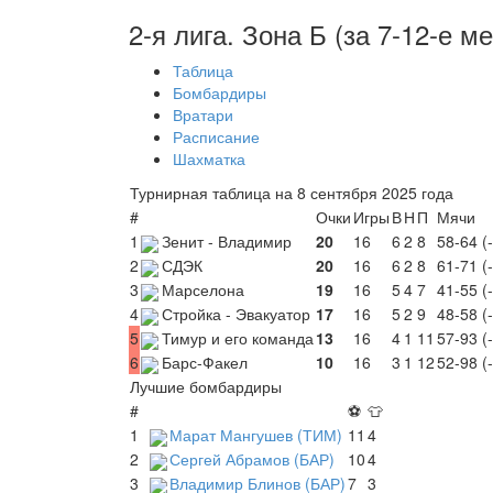
2-я лига. Зона Б (за 7-12-е ме
Таблица
Бомбардиры
Вратари
Расписание
Шахматка
Турнирная таблица на 8 сентября 2025 года
#
Очки
Игры
В
Н
П
Мячи
1
Зенит - Владимир
20
16
6
2
8
58-64 (
2
СДЭК
20
16
6
2
8
61-71 (
3
Марселона
19
16
5
4
7
41-55 (
4
Стройка - Эвакуатор
17
16
5
2
9
48-58 (
5
Тимур и его команда
13
16
4
1
11
57-93 (
6
Барс-Факел
10
16
3
1
12
52-98 (
Лучшие бомбардиры
#
⚽
👕
1
Марат Мангушев (ТИМ)
11
4
2
Сергей Абрамов (БАР)
10
4
3
Владимир Блинов (БАР)
7
3