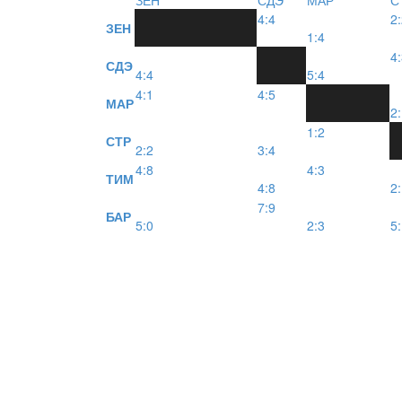
4:4
2
ЗЕН
1:4
4
СДЭ
4:4
5:4
4:1
4:5
МАР
2
1:2
СТР
2:2
3:4
4:8
4:3
ТИМ
4:8
2
7:9
БАР
5:0
2:3
5