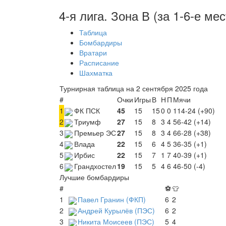
4-я лига. Зона В (за 1-6-е мес
Таблица
Бомбардиры
Вратари
Расписание
Шахматка
Турнирная таблица на 2 сентября 2025 года
#
Очки
Игры
В
Н
П
Мячи
1
ФК ПСК
45
15
15
0
0
114-24 (+90)
2
Триумф
27
15
8
3
4
56-42 (+14)
3
Премьер ЭС
27
15
8
3
4
66-28 (+38)
4
Влада
22
15
6
4
5
36-35 (+1)
5
Ирбис
22
15
7
1
7
40-39 (+1)
6
Грандхостел
19
15
5
4
6
46-50 (-4)
Лучшие бомбардиры
#
⚽
👕
1
Павел Гранин (ФКП)
6
2
2
Андрей Курылёв (ПЭС)
6
2
3
Никита Моисеев (ПЭС)
5
4