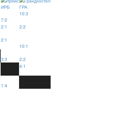
ИРБ
ГРА
10:3
7:2
2:1
2:2
2:1
10:1
3:3
2:2
4:1
1:4