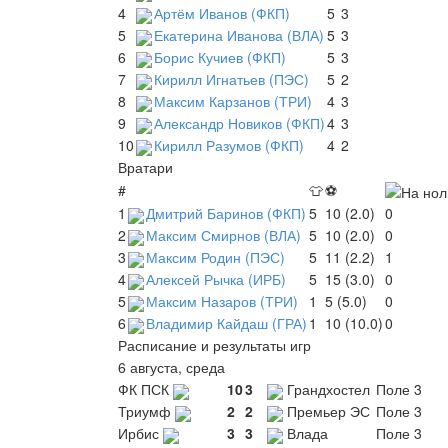
4
Артём Иванов (ФКП)
5
3
5
Екатерина Иванова (ВЛА)
5
3
6
Борис Кучиев (ФКП)
5
3
7
Кирилл Игнатьев (ПЭС)
5
2
8
Максим Карзанов (ТРИ)
4
3
9
Александр Новиков (ФКП)
4
3
10
Кирилл Разумов (ФКП)
4
2
Вратари
#
👕
⚽
1
Дмитрий Баринов (ФКП)
5
10 (2.0)
0
2
Максим Смирнов (ВЛА)
5
10 (2.0)
0
3
Максим Родин (ПЭС)
5
11 (2.2)
1
4
Алексей Рычка (ИРБ)
5
15 (3.0)
0
5
Максим Назаров (ТРИ)
1
5 (5.0)
0
6
Владимир Кайдаш (ГРА)
1
10 (10.0)
0
Расписание и результаты игр
6 августа, среда
ФК ПСК
10
3
Грандхостел
Поле 3
Триумф
2
2
Премьер ЭС
Поле 3
Ирбис
3
3
Влада
Поле 3