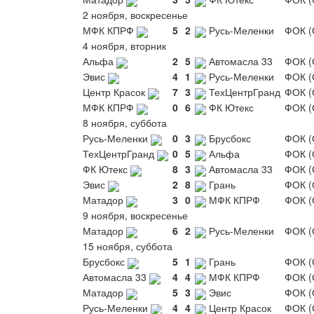
2 ноября, воскресенье
МФК КПРФ
5
2
Русь-Меленки
ФОК (
4 ноября, вторник
Альфа
2
5
Автомасла 33
ФОК (
Эвис
4
1
Русь-Меленки
ФОК (
Центр Красок
7
3
ТехЦентрГранд
ФОК (
МФК КПРФ
0
6
ФК Ютекс
ФОК (
8 ноября, суббота
Русь-Меленки
0
3
Брусбокс
ФОК (
ТехЦентрГранд
0
5
Альфа
ФОК (
ФК Ютекс
8
3
Автомасла 33
ФОК (
Эвис
2
8
Грань
ФОК (
Матадор
3
0
МФК КПРФ
ФОК (
9 ноября, воскресенье
Матадор
6
2
Русь-Меленки
ФОК (
15 ноября, суббота
Брусбокс
5
1
Грань
ФОК (
Автомасла 33
4
4
МФК КПРФ
ФОК (
Матадор
5
3
Эвис
ФОК (
Русь-Меленки
4
4
Центр Красок
ФОК (