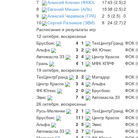
7
Алексей Клячин (ФКЮ)
17
43 (2.5)
2
8
Евгений Мишин (АЛЬ)
15
38 (2.5)
2
9
Алексей Червяков (ГРА)
2
5 (2.5)
0
10
Сергей Ратников (ЭВИ)
9
24 (2.7)
2
Расписание и результаты игр
12 октября, воскресенье
Брусбокс
4
1
ТехЦентрГранд
ФОК (
Альфа
3
2
ФК Ютекс
ФОК (
Автомасла 33
2
4
Центр Красок
ФОК (
Грань
4
1
МФК КПРФ
ФОК (
19 октября, воскресенье
ТехЦентрГранд
2
2
Матадор
ФОК (
Центр Красок
3
4
Альфа
ФОК (
ФК Ютекс
2
0
Брусбокс
ФОК (
Эвис
7
4
Автомасла 33
ФОК (
26 октября, воскресенье
Русь-Меленки
2
1
ТехЦентрГранд
ФОК (
Брусбокс
11
1
Центр Красок
ФОК (
Альфа
2
5
Эвис
ФОК (
Автомасла 33
2
7
Грань
ФОК (
Матадор
3
5
ФК Ютекс
ФОК (