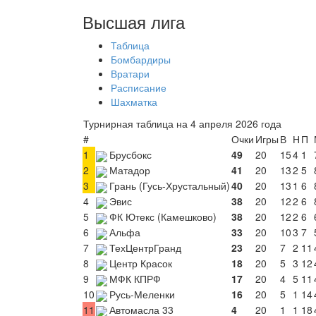
Высшая лига
Таблица
Бомбардиры
Вратари
Расписание
Шахматка
Турнирная таблица на 4 апреля 2026 года
#
Очки
Игры
В
Н
П
1
Брусбокс
49
20
15
4
1
2
Матадор
41
20
13
2
5
3
Грань (Гусь-Хрустальный)
40
20
13
1
6
4
Эвис
38
20
12
2
6
5
ФК Ютекс (Камешково)
38
20
12
2
6
6
Альфа
33
20
10
3
7
7
ТехЦентрГранд
23
20
7
2
11
8
Центр Красок
18
20
5
3
12
9
МФК КПРФ
17
20
4
5
11
10
Русь-Меленки
16
20
5
1
14
11
Автомасла 33
4
20
1
1
18