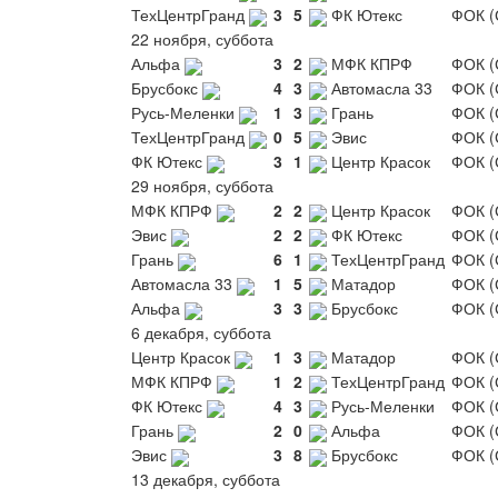
ТехЦентрГранд
3
5
ФК Ютекс
ФОК (
22 ноября, суббота
Альфа
3
2
МФК КПРФ
ФОК (
Брусбокс
4
3
Автомасла 33
ФОК (
Русь-Меленки
1
3
Грань
ФОК (
ТехЦентрГранд
0
5
Эвис
ФОК (
ФК Ютекс
3
1
Центр Красок
ФОК (
29 ноября, суббота
МФК КПРФ
2
2
Центр Красок
ФОК (
Эвис
2
2
ФК Ютекс
ФОК (
Грань
6
1
ТехЦентрГранд
ФОК (
Автомасла 33
1
5
Матадор
ФОК (
Альфа
3
3
Брусбокс
ФОК (
6 декабря, суббота
Центр Красок
1
3
Матадор
ФОК (
МФК КПРФ
1
2
ТехЦентрГранд
ФОК (
ФК Ютекс
4
3
Русь-Меленки
ФОК (
Грань
2
0
Альфа
ФОК (
Эвис
3
8
Брусбокс
ФОК (
13 декабря, суббота