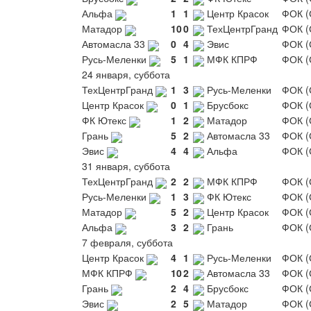
Альфа
1
1
Центр Красок
ФОК (
Матадор
10
0
ТехЦентрГранд
ФОК (
Автомасла 33
0
4
Эвис
ФОК (
Русь-Меленки
5
1
МФК КПРФ
ФОК (
24 января, суббота
ТехЦентрГранд
1
3
Русь-Меленки
ФОК (
Центр Красок
0
1
Брусбокс
ФОК (
ФК Ютекс
1
2
Матадор
ФОК (
Грань
5
2
Автомасла 33
ФОК (
Эвис
4
4
Альфа
ФОК (
31 января, суббота
ТехЦентрГранд
2
2
МФК КПРФ
ФОК (
Русь-Меленки
1
3
ФК Ютекс
ФОК (
Матадор
5
2
Центр Красок
ФОК (
Альфа
3
2
Грань
ФОК (
7 февраля, суббота
Центр Красок
4
1
Русь-Меленки
ФОК (
МФК КПРФ
10
2
Автомасла 33
ФОК (
Грань
2
4
Брусбокс
ФОК (
Эвис
2
5
Матадор
ФОК (