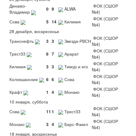
Динамо-
ФОК (СШОР
0
9
ALWA
Владимир
№4)
ФОК (СШОР
Сова
5
14
Киликия
№4)
28 декабря, воскресенье
ФОК (СШОР
Транснефть
3
3
Звезда-РВСН
№4)
ФОК (СШОР
Трест33
6
7
Арарат
№4)
ФОК (СШОР
Киликия
3
3
Тимур и его
№4)
ФОК (СШОР
Колокшанские
6
6
Сова
№4)
ФОК (СШОР
Крафт
1
4
Монако
№4)
10 января, суббота
ФОК (СШОР
Сова
11
1
Трест33
№4)
ФОК (СШОР
Монако
3
4
Барс-Факел
№4)
18 января, воскресенье