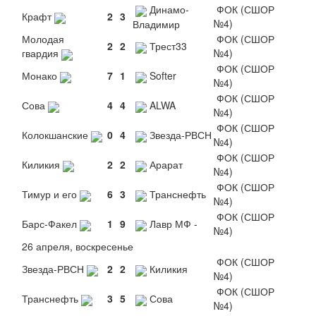
Динамо-
ФОК (СШОР
Крафт
2
3
№4)
Владимир
Молодая
ФОК (СШОР
2
2
Трест33
гвардия
№4)
ФОК (СШОР
Монако
7
1
Softer
№4)
ФОК (СШОР
Сова
4
4
ALWA
№4)
ФОК (СШОР
Колокшанские
0
4
Звезда-РВСН
№4)
ФОК (СШОР
Киликия
2
2
Арарат
№4)
ФОК (СШОР
Тимур и его
6
3
Транснефть
№4)
ФОК (СШОР
Барс-Факел
1
9
Лавр МФ -
№4)
26 апреля, воскресенье
ФОК (СШОР
Звезда-РВСН
2
2
Киликия
№4)
ФОК (СШОР
Транснефть
3
5
Сова
№4)