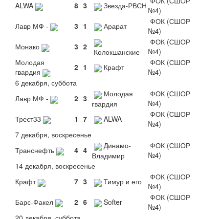
ФОК (СШОР
ALWA
8
3
Звезда-РВСН
№4)
ФОК (СШОР
Лавр МФ -
3
1
Арарат
№4)
ФОК (СШОР
Монако
3
2
№4)
Колокшанские
Молодая
ФОК (СШОР
2
1
Крафт
гвардия
№4)
6 декабря, суббота
Молодая
ФОК (СШОР
Лавр МФ -
2
3
№4)
гвардия
ФОК (СШОР
Трест33
1
7
ALWA
№4)
7 декабря, воскресенье
Динамо-
ФОК (СШОР
Транснефть
4
4
№4)
Владимир
14 декабря, воскресенье
ФОК (СШОР
Крафт
7
3
Тимур и его
№4)
ФОК (СШОР
Барс-Факел
2
6
Softer
№4)
20 декабря, суббота