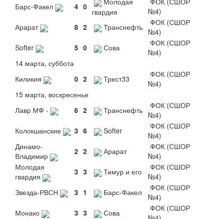
Молодая
ФОК (СШОР
Барс-Факел
4
0
№4)
гвардия
ФОК (СШОР
Арарат
8
2
Транснефть
№4)
ФОК (СШОР
Softer
5
0
Сова
№4)
14 марта, суббота
ФОК (СШОР
Киликия
0
2
Трест33
№4)
15 марта, воскресенье
ФОК (СШОР
Лавр МФ -
6
2
Транснефть
№4)
ФОК (СШОР
Колокшанские
3
6
Softer
№4)
Динамо-
ФОК (СШОР
2
2
Арарат
Владимир
№4)
Молодая
ФОК (СШОР
3
3
Тимур и его
гвардия
№4)
ФОК (СШОР
Звезда-РВСН
3
1
Барс-Факел
№4)
ФОК (СШОР
Монако
3
3
Сова
№4)