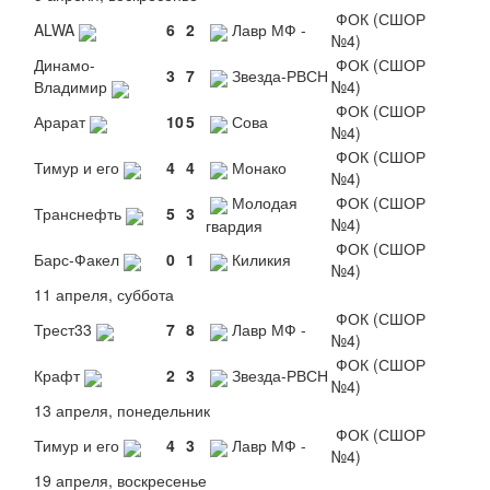
ФОК (СШОР
ALWA
6
2
Лавр МФ -
№4)
Динамо-
ФОК (СШОР
3
7
Звезда-РВСН
Владимир
№4)
ФОК (СШОР
Арарат
10
5
Сова
№4)
ФОК (СШОР
Тимур и его
4
4
Монако
№4)
Молодая
ФОК (СШОР
Транснефть
5
3
№4)
гвардия
ФОК (СШОР
Барс-Факел
0
1
Киликия
№4)
11 апреля, суббота
ФОК (СШОР
Трест33
7
8
Лавр МФ -
№4)
ФОК (СШОР
Крафт
2
3
Звезда-РВСН
№4)
13 апреля, понедельник
ФОК (СШОР
Тимур и его
4
3
Лавр МФ -
№4)
19 апреля, воскресенье