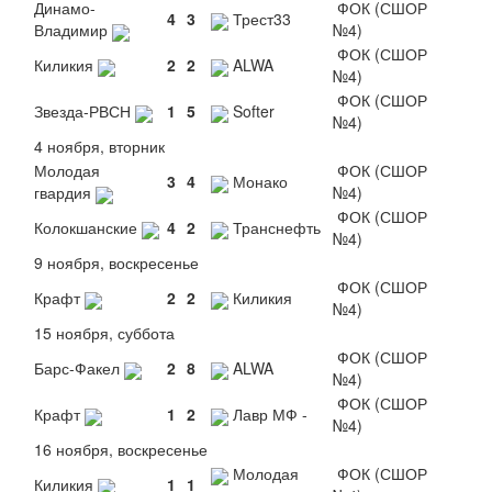
Динамо-
ФОК (СШОР
4
3
Трест33
Владимир
№4)
ФОК (СШОР
Киликия
2
2
ALWA
№4)
ФОК (СШОР
Звезда-РВСН
1
5
Softer
№4)
4 ноября, вторник
Молодая
ФОК (СШОР
3
4
Монако
гвардия
№4)
ФОК (СШОР
Колокшанские
4
2
Транснефть
№4)
9 ноября, воскресенье
ФОК (СШОР
Крафт
2
2
Киликия
№4)
15 ноября, суббота
ФОК (СШОР
Барс-Факел
2
8
ALWA
№4)
ФОК (СШОР
Крафт
1
2
Лавр МФ -
№4)
16 ноября, воскресенье
Молодая
ФОК (СШОР
Киликия
1
1