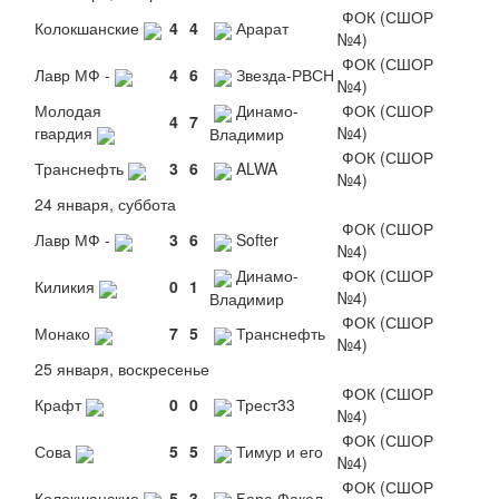
ФОК (СШОР
Колокшанские
4
4
Арарат
№4)
ФОК (СШОР
Лавр МФ -
4
6
Звезда-РВСН
№4)
Молодая
Динамо-
ФОК (СШОР
4
7
гвардия
№4)
Владимир
ФОК (СШОР
Транснефть
3
6
ALWA
№4)
24 января, суббота
ФОК (СШОР
Лавр МФ -
3
6
Softer
№4)
Динамо-
ФОК (СШОР
Киликия
0
1
№4)
Владимир
ФОК (СШОР
Монако
7
5
Транснефть
№4)
25 января, воскресенье
ФОК (СШОР
Крафт
0
0
Трест33
№4)
ФОК (СШОР
Сова
5
5
Тимур и его
№4)
ФОК (СШОР
Колокшанские
5
3
Барс-Факел