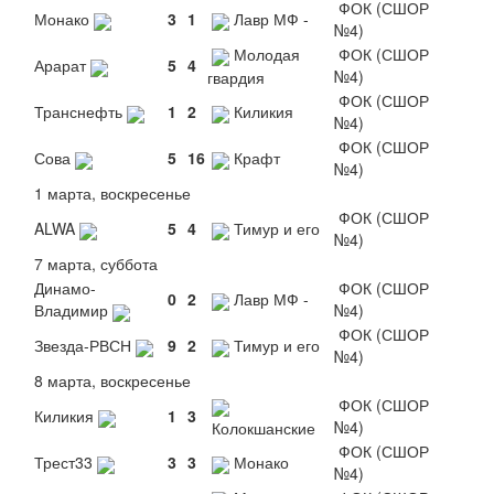
ФОК (СШОР
Монако
3
1
Лавр МФ -
№4)
Молодая
ФОК (СШОР
Арарат
5
4
№4)
гвардия
ФОК (СШОР
Транснефть
1
2
Киликия
№4)
ФОК (СШОР
Сова
5
16
Крафт
№4)
1 марта, воскресенье
ФОК (СШОР
ALWA
5
4
Тимур и его
№4)
7 марта, суббота
Динамо-
ФОК (СШОР
0
2
Лавр МФ -
Владимир
№4)
ФОК (СШОР
Звезда-РВСН
9
2
Тимур и его
№4)
8 марта, воскресенье
ФОК (СШОР
Киликия
1
3
№4)
Колокшанские
ФОК (СШОР
Трест33
3
3
Монако
№4)