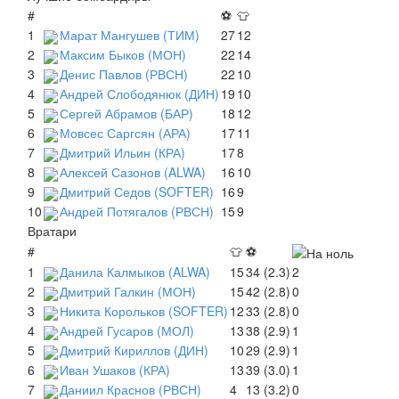
#
⚽
👕
1
Марат Мангушев (ТИМ)
27
12
2
Максим Быков (МОН)
22
14
3
Денис Павлов (РВСН)
22
10
4
Андрей Слободянюк (ДИН)
19
10
5
Сергей Абрамов (БАР)
18
12
6
Мовсес Саргсян (АРА)
17
11
7
Дмитрий Ильин (КРА)
17
8
8
Алексей Сазонов (ALWA)
16
10
9
Дмитрий Седов (SOFTER)
16
9
10
Андрей Потягалов (РВСН)
15
9
Вратари
#
👕
⚽
1
Данила Калмыков (ALWA)
15
34 (2.3)
2
2
Дмитрий Галкин (МОН)
15
42 (2.8)
0
3
Никита Корольков (SOFTER)
12
33 (2.8)
0
4
Андрей Гусаров (МОЛ)
13
38 (2.9)
1
5
Дмитрий Кириллов (ДИН)
10
29 (2.9)
1
6
Иван Ушаков (КРА)
13
39 (3.0)
1
7
Даниил Краснов (РВСН)
4
13 (3.2)
0