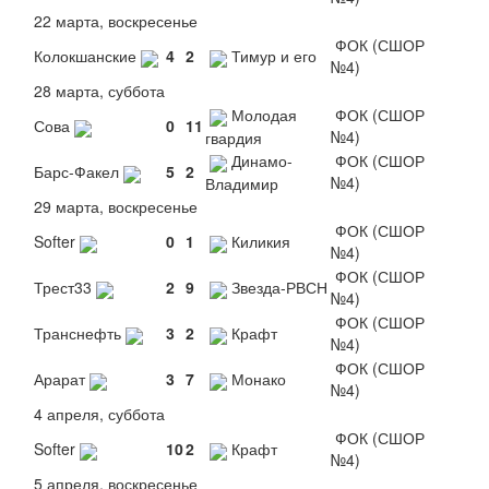
22 марта, воскресенье
ФОК (СШОР
Колокшанские
4
2
Тимур и его
№4)
28 марта, суббота
Молодая
ФОК (СШОР
Сова
0
11
№4)
гвардия
Динамо-
ФОК (СШОР
Барс-Факел
5
2
№4)
Владимир
29 марта, воскресенье
ФОК (СШОР
Softer
0
1
Киликия
№4)
ФОК (СШОР
Трест33
2
9
Звезда-РВСН
№4)
ФОК (СШОР
Транснефть
3
2
Крафт
№4)
ФОК (СШОР
Арарат
3
7
Монако
№4)
4 апреля, суббота
ФОК (СШОР
Softer
10
2
Крафт
№4)
5 апреля, воскресенье