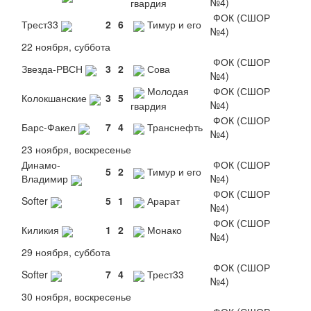
№4)
гвардия
ФОК (СШОР
Трест33
2
6
Тимур и его
№4)
22 ноября, суббота
ФОК (СШОР
Звезда-РВСН
3
2
Сова
№4)
Молодая
ФОК (СШОР
Колокшанские
3
5
№4)
гвардия
ФОК (СШОР
Барс-Факел
7
4
Транснефть
№4)
23 ноября, воскресенье
Динамо-
ФОК (СШОР
5
2
Тимур и его
Владимир
№4)
ФОК (СШОР
Softer
5
1
Арарат
№4)
ФОК (СШОР
Киликия
1
2
Монако
№4)
29 ноября, суббота
ФОК (СШОР
Softer
7
4
Трест33
№4)
30 ноября, воскресенье