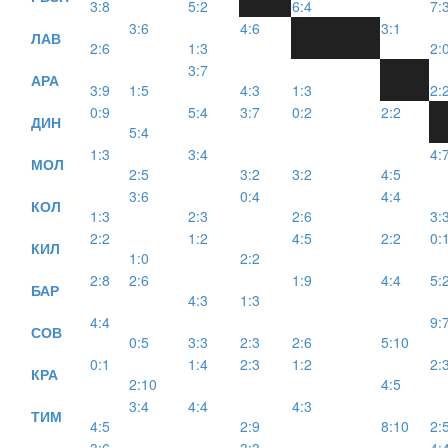
3:8
5:2
6:4
7:
3:6
4:6
3:1
ЛАВ
2:6
1:3
2:
3:7
АРА
3:9
1:5
4:3
1:3
2:
0:9
5:4
3:7
0:2
2:2
ДИН
5:4
1:3
3:4
4:
МОЛ
2:5
3:2
3:2
4:5
3:6
0:4
4:4
КОЛ
1:3
2:3
2:6
3:
2:2
1:2
4:5
2:2
0:
КИЛ
1:0
2:2
2:8
2:6
1:9
4:4
5:
БАР
4:3
1:3
4:4
9:
СОВ
0:5
3:3
2:3
2:6
5:10
0:1
1:4
2:3
1:2
2:
КРА
2:10
4:5
3:4
4:4
4:3
ТИМ
4:5
2:9
8:10
2: