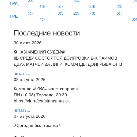
3:6
3:3
4:
ТРА
1:6
5:7
2:6
2:8
1:7
3:3
2:9
7:8
6:7
ТРЕ
4:7
3:
Последние новости
30 июля 2026
⚽НАЗНАЧЕНИЯ СУДЕЙ⚽
‼В СРЕДУ СОСТОЯТСЯ ДОИГРОВКИ 2-Х ТАЙМОВ
ДВУХ МАТЧЕЙ 2А ЛИГИ. КОМАНДЫ ДОИГРЫВАЮТ В
читать...
08 августа 2026
Команда «IZBA» ищет спарринг!
ПН (10.08),Торпедо, 20:30
https://vk.ru/christmasmusick
читать...
07 августа 2026
⚡️Сегодня было жарко⚡️