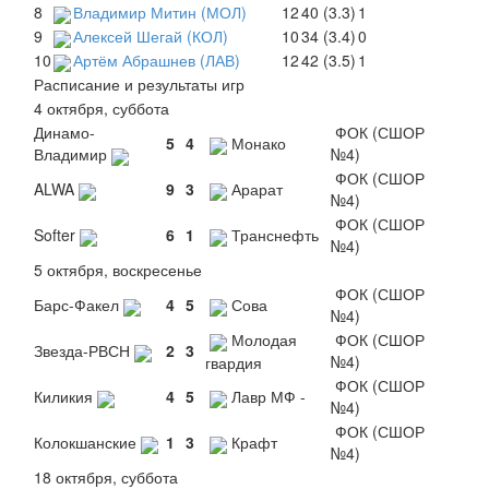
8
Владимир Митин (МОЛ)
12
40 (3.3)
1
9
Алексей Шегай (КОЛ)
10
34 (3.4)
0
10
Артём Абрашнев (ЛАВ)
12
42 (3.5)
1
Расписание и результаты игр
4 октября, суббота
Динамо-
ФОК (СШОР
5
4
Монако
Владимир
№4)
ФОК (СШОР
ALWA
9
3
Арарат
№4)
ФОК (СШОР
Softer
6
1
Транснефть
№4)
5 октября, воскресенье
ФОК (СШОР
Барс-Факел
4
5
Сова
№4)
Молодая
ФОК (СШОР
Звезда-РВСН
2
3
№4)
гвардия
ФОК (СШОР
Киликия
4
5
Лавр МФ -
№4)
ФОК (СШОР
Колокшанские
1
3
Крафт
№4)
18 октября, суббота