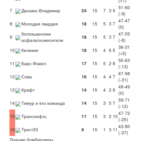
(+1)
51-60
7
Динамо-Владимир
24
15
7
3
5
(-9)
47-47
8
Молодая гвардия
18
15
5
3
7
(0)
Колокшанские
47-55
9
18
15
5
3
7
асфальтосмесители
(-8)
36-31
10
Киликия
18
15
4
6
5
(+5)
50-63
11
Барс-Факел
17
15
5
2
8
(-13)
67-98
12
Сова
16
15
4
4
7
(-31)
49-49
13
Крафт
14
15
4
2
9
(0)
59-71
14
Тимур и его команда
14
15
3
5
7
(-12)
47-72
15
Транснефть
11
15
3
2
10
(-25)
43-80
16
Трест33
6
15
1
3
11
(-37)
Лучшие бомбардиры