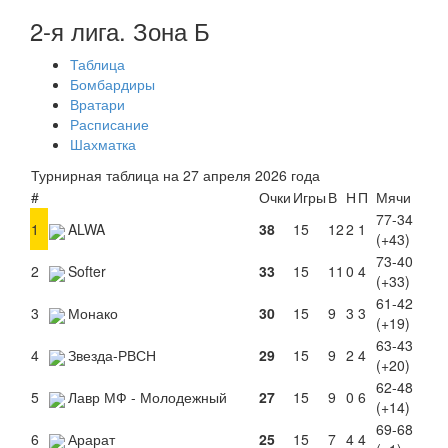
2-я лига. Зона Б
Таблица
Бомбардиры
Вратари
Расписание
Шахматка
Турнирная таблица на 27 апреля 2026 года
#
Очки
Игры
В
Н
П
Мячи
77-34
1
ALWA
38
15
12
2
1
(+43)
73-40
2
Softer
33
15
11
0
4
(+33)
61-42
3
Монако
30
15
9
3
3
(+19)
63-43
4
Звезда-РВСН
29
15
9
2
4
(+20)
62-48
5
Лавр МФ - Молодежный
27
15
9
0
6
(+14)
69-68
6
Арарат
25
15
7
4
4