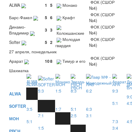
ФОК (СШОР
ALWA
1
5
Монако
№4)
ФОК (СШОР
Барс-Факел
5
6
Крафт
№4)
Динамо-
ФОК (СШОР
3
3
Владимир
№4)
Колокшанские
Молодая
ФОК (СШОР
Softer
5
2
№4)
гвардия
27 апреля, понедельник
ФОК (СШОР
Арарат
10
8
Тимур и его
№4)
Шахматка
ALWA
МОН
РВСН
ЛАВ
АРА
Д
SOFTER
5:3
1:5
8:3
6:2
9:3
ALWA
9:
5:1
4:
SOFTER
3:5
1:7
5:1
6:3
7:1
2:5
3:1
МОН
5:1
7:3
4:
1:5
3:4
РВСН