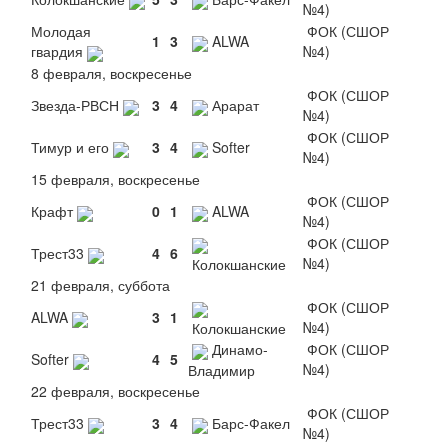
№4)
Молодая
ФОК (СШОР
1
3
ALWA
гвардия
№4)
8 февраля, воскресенье
ФОК (СШОР
Звезда-РВСН
3
4
Арарат
№4)
ФОК (СШОР
Тимур и его
3
4
Softer
№4)
15 февраля, воскресенье
ФОК (СШОР
Крафт
0
1
ALWA
№4)
ФОК (СШОР
Трест33
4
6
№4)
Колокшанские
21 февраля, суббота
ФОК (СШОР
ALWA
3
1
№4)
Колокшанские
Динамо-
ФОК (СШОР
Softer
4
5
№4)
Владимир
22 февраля, воскресенье
ФОК (СШОР
Трест33
3
4
Барс-Факел
№4)