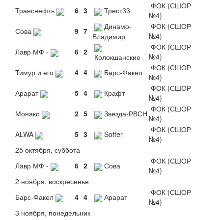
ФОК (СШОР
Транснефть
6
3
Трест33
№4)
Динамо-
ФОК (СШОР
Сова
9
7
№4)
Владимир
ФОК (СШОР
Лавр МФ -
6
2
№4)
Колокшанские
ФОК (СШОР
Тимур и его
4
4
Барс-Факел
№4)
ФОК (СШОР
Арарат
5
4
Крафт
№4)
ФОК (СШОР
Монако
2
5
Звезда-РВСН
№4)
ФОК (СШОР
ALWA
5
3
Softer
№4)
25 октября, суббота
ФОК (СШОР
Лавр МФ -
6
2
Сова
№4)
2 ноября, воскресенье
ФОК (СШОР
Барс-Факел
4
4
Арарат
№4)
3 ноября, понедельник