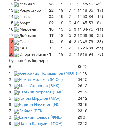
12
Устинал
28
19
9
1
9
48-46 (+2)
13
Рекреативо
22
19
7
1
11
48-65 (-17)
14
Готика
22
19
7
1
11
50-64 (-14)
15
Азарт
22
19
6
4
9
45-53 (-8)
16
Марсель
18
19
5
3
11
64-75 (-11)
17
Добрыня
17
19
5
2
12
36-69 (-33)
18
Союз
14
19
4
2
13
46-79 (-33)
19
КАВ
7
19
2
1
16
29-84 (-55)
20
Энергия Жизни
1
19
0
1
18
16-94 (-78)
Лучшие бомбардиры
#
⚽
👕
1
Александр Поликарпов (МЮН)
41
16
2
Роман Моляков (МЮН)
34
15
3
Илья Степанов (ВИК)
26
12
4
Евгений Морозов (СИГ)
25
12
5
Артём Цирулёв (МАР)
24
12
6
Кирилл Научигин (ИСТ)
23
15
7
Заблов (РЕК)
23
10
8
Евгений Ковшов (ФИЕ)
23
8
9
Павел Карпухин (ФОР)
22
13