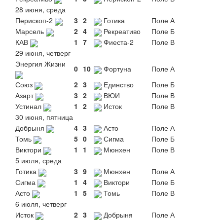
28 июня, среда
Перископ-2
3
2
Готика
Поле А
Марсель
2
4
Рекреативо
Поле Б
КАВ
1
7
Фиеста-2
Поле В
29 июня, четверг
Энергия Жизни
0
10
Фортуна
Поле А
Союз
2
3
Единство
Поле Б
Азарт
3
2
ВЮИ
Поле В
Устинал
1
2
Исток
Поле В
30 июня, пятница
Добрыня
4
3
Асто
Поле А
Томь
5
0
Сигма
Поле Б
Виктори
1
1
Мюнхен
Поле В
5 июля, среда
Готика
3
9
Мюнхен
Поле А
Сигма
1
4
Виктори
Поле Б
Асто
1
5
Томь
Поле В
6 июля, четверг
Исток
2
3
Добрыня
Поле А