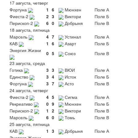
17 августа, четверг
Фортуна
1
6
Мюнхен
Поле А
Фиеста-2
2
3
Виктори
Поле Б
Перископ-2
6
0
Добрыня
Поле В
18 августа, пятница
Марсель
4
7
Устинал
Поле А
КАВ
1
6
Азарт
Поле Б
Энергия Жизни
0
5
Союз
Поле В
23 августа, среда
Готика
3
3
ВЮИ
Поле А
Единство
3
4
Исток
Поле Б
Фортуна
3
7
Асто
Поле В
24 августа, четверг
Фиеста-2
4
5
Сигма
Поле А
Рекреативо
0
9
Мюнхен
Поле Б
Перископ-2
1
2
Виктори
Поле В
Марсель
6
0
Томь
Поле В
25 августа, пятница
КАВ
1
3
Добрыня
Поле А
Энергия Жизни