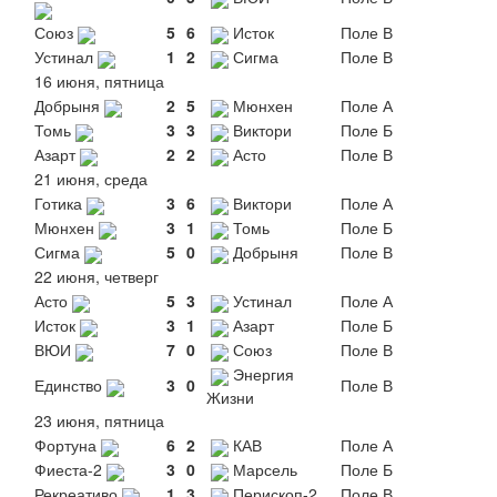
Союз
5
6
Исток
Поле В
Устинал
1
2
Сигма
Поле В
16 июня, пятница
Добрыня
2
5
Мюнхен
Поле А
Томь
3
3
Виктори
Поле Б
Азарт
2
2
Асто
Поле В
21 июня, среда
Готика
3
6
Виктори
Поле А
Мюнхен
3
1
Томь
Поле Б
Сигма
5
0
Добрыня
Поле В
22 июня, четверг
Асто
5
3
Устинал
Поле А
Исток
3
1
Азарт
Поле Б
ВЮИ
7
0
Союз
Поле В
Энергия
Единство
3
0
Поле В
Жизни
23 июня, пятница
Фортуна
6
2
КАВ
Поле А
Фиеста-2
3
0
Марсель
Поле Б
Рекреативо
1
3
Перископ-2
Поле В