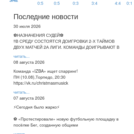
ЭНЕ
0:5
0:5
0:3
3:4
4:4
0:1
Последние новости
30 июля 2026
⚽НАЗНАЧЕНИЯ СУДЕЙ⚽
‼В СРЕДУ СОСТОЯТСЯ ДОИГРОВКИ 2-Х ТАЙМОВ
ДВУХ МАТЧЕЙ 2А ЛИГИ. КОМАНДЫ ДОИГРЫВАЮТ В
читать...
08 августа 2026
Команда «IZBA» ищет спарринг!
ПН (10.08),Торпедо, 20:30
https://vk.ru/christmasmusick
читать...
07 августа 2026
⚡️Сегодня было жарко⚡️
⚽ ️«Протестировали» новую футбольную площадку в
посёлке Бег, созданную общими
читать...