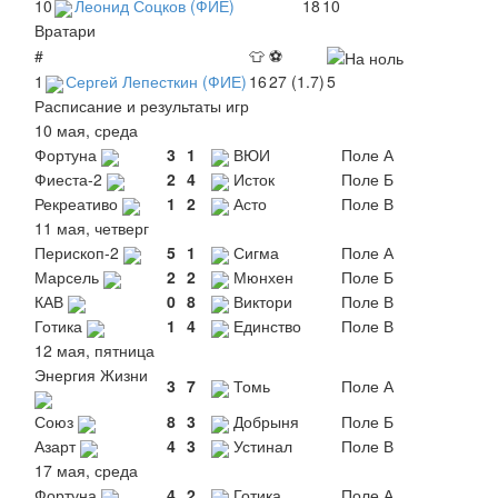
10
Леонид Соцков (ФИЕ)
18
10
Вратари
#
👕
⚽
1
Сергей Лепесткин (ФИЕ)
16
27 (1.7)
5
Расписание и результаты игр
10 мая, среда
Фортуна
3
1
ВЮИ
Поле А
Фиеста-2
2
4
Исток
Поле Б
Рекреативо
1
2
Асто
Поле В
11 мая, четверг
Перископ-2
5
1
Сигма
Поле А
Марсель
2
2
Мюнхен
Поле Б
КАВ
0
8
Виктори
Поле В
Готика
1
4
Единство
Поле В
12 мая, пятница
Энергия Жизни
3
7
Томь
Поле А
Союз
8
3
Добрыня
Поле Б
Азарт
4
3
Устинал
Поле В
17 мая, среда
Фортуна
4
2
Готика
Поле А