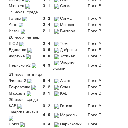
Мюнхен
3
1
Сигма
Поле В
19 июля, среда
Готика
3
2
Сигма
Поле А
Асто
2
4
Мюнхен
Поле Б
Исток
2
1
Виктори
Поле В
20 июля, четверг
ВЮИ
2
4
Томь
Поле А
Единство
0
5
Добрыня
Поле Б
Фортуна
4
0
Устинал
Поле В
Энергия
Перископ-2
4
3
Поле В
Жизни
21 июля, пятница
Фиеста-2
6
4
Азарт
Поле А
Рекреативо
2
2
Союз
Поле Б
Марсель
9
1
КАВ
Поле В
26 июля, среда
КАВ
0
2
Готика
Поле А
Энергия Жизни
4
5
Марсель
Поле Б
Союз
0
4
Перископ-2
Поле Б