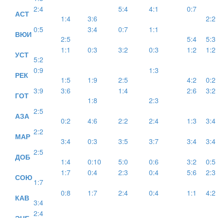
2:4
5:4
4:1
0:7
АСТ
1:4
3:6
2:2
0:5
3:4
0:7
1:1
ВЮИ
2:5
5:4
5:3
1:1
0:3
3:2
0:3
1:2
1:2
УСТ
5:2
0:9
1:3
РЕК
1:5
1:9
2:5
4:2
0:2
3:9
3:6
1:4
2:6
3:2
ГОТ
1:8
2:3
2:5
АЗА
0:2
4:6
2:2
2:4
1:3
3:4
2:2
МАР
3:4
0:3
3:5
3:7
3:4
3:4
2:5
ДОБ
1:4
0:10
5:0
0:6
3:2
0:5
1:7
0:4
2:3
0:4
5:6
2:3
СОЮ
1:7
0:8
1:7
2:4
0:4
1:1
4:2
КАВ
3:4
2:4