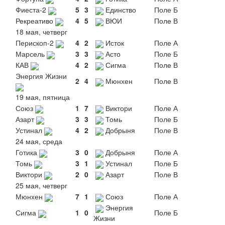
Фиеста-2
5
3
Единство
Поле Б
Рекреативо
4
5
ВЮИ
Поле В
18 мая, четверг
Перископ-2
4
2
Исток
Поле А
Марсель
3
3
Асто
Поле Б
КАВ
4
2
Сигма
Поле В
Энергия Жизни
2
4
Мюнхен
Поле В
19 мая, пятница
Союз
1
7
Виктори
Поле А
Азарт
3
3
Томь
Поле Б
Устинал
4
2
Добрыня
Поле В
24 мая, среда
Готика
3
0
Добрыня
Поле А
Томь
3
1
Устинал
Поле Б
Виктори
2
0
Азарт
Поле В
25 мая, четверг
Мюнхен
7
1
Союз
Поле А
Энергия
Сигма
1
0
Поле Б
Жизни