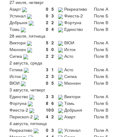
27 июля, четверг
Азарт
0
5
Рекреативо
Поле А
Устинал
0
3
Фиеста-2
Поле Б
Добрыня
2
2
Фортуна
Поле В
Томь
0
4
Единство
Поле В
28 июля, пятница
Виктори
5
2
ВЮИ
Поле А
Мюнхен
5
0
Исток
Поле Б
Сигма
2
2
Асто
Поле В
2 августа, среда
Готика
3
1
Асто
Поле А
Исток
2
3
Сигма
Поле Б
ВЮИ
0
5
Мюнхен
Поле В
3 августа, четверг
Единство
3
3
Виктори
Поле А
Фортуна
8
6
Томь
Поле Б
Фиеста-2
10
0
Добрыня
Поле В
Перископ-2
4
2
Азарт
Поле В
4 августа, пятница
Рекреативо
0
3
Устинал
Поле А
Марсель
4
4
Союз
Поле Б