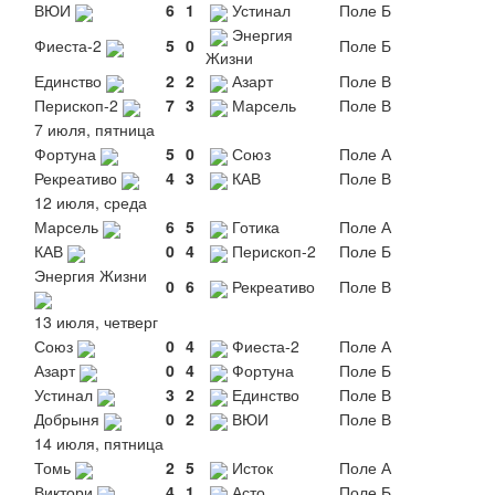
ВЮИ
6
1
Устинал
Поле Б
Энергия
Фиеста-2
5
0
Поле Б
Жизни
Единство
2
2
Азарт
Поле В
Перископ-2
7
3
Марсель
Поле В
7 июля, пятница
Фортуна
5
0
Союз
Поле А
Рекреативо
4
3
КАВ
Поле В
12 июля, среда
Марсель
6
5
Готика
Поле А
КАВ
0
4
Перископ-2
Поле Б
Энергия Жизни
0
6
Рекреативо
Поле В
13 июля, четверг
Союз
0
4
Фиеста-2
Поле А
Азарт
0
4
Фортуна
Поле Б
Устинал
3
2
Единство
Поле В
Добрыня
0
2
ВЮИ
Поле В
14 июля, пятница
Томь
2
5
Исток
Поле А
Виктори
4
1
Асто
Поле Б