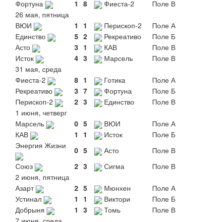
Фортуна
1
8
Фиеста-2
Поле В
26 мая, пятница
ВЮИ
1
1
Перископ-2
Поле А
Единство
5
2
Рекреативо
Поле Б
Асто
3
1
КАВ
Поле В
Исток
4
3
Марсель
Поле В
31 мая, среда
Фиеста-2
8
1
Готика
Поле А
Рекреативо
3
7
Фортуна
Поле Б
Перископ-2
2
3
Единство
Поле В
1 июня, четверг
Марсель
0
5
ВЮИ
Поле А
КАВ
1
1
Исток
Поле Б
Энергия Жизни
0
5
Асто
Поле В
Союз
2
3
Сигма
Поле В
2 июня, пятница
Азарт
2
5
Мюнхен
Поле А
Устинал
1
1
Виктори
Поле Б
Добрыня
1
3
Томь
Поле В
7 июня, среда