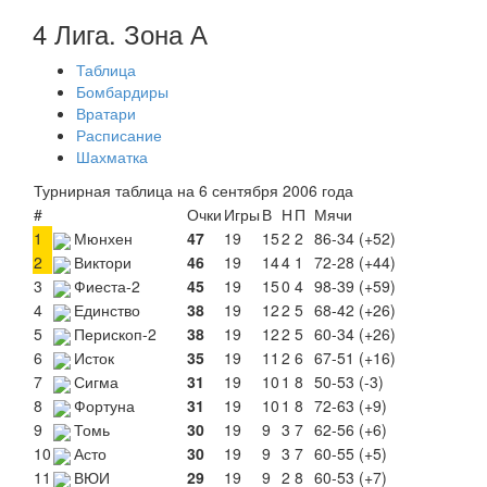
4 Лига. Зона А
Таблица
Бомбардиры
Вратари
Расписание
Шахматка
Турнирная таблица на 6 сентября 2006 года
#
Очки
Игры
В
Н
П
Мячи
1
Мюнхен
47
19
15
2
2
86-34 (+52)
2
Виктори
46
19
14
4
1
72-28 (+44)
3
Фиеста-2
45
19
15
0
4
98-39 (+59)
4
Единство
38
19
12
2
5
68-42 (+26)
5
Перископ-2
38
19
12
2
5
60-34 (+26)
6
Исток
35
19
11
2
6
67-51 (+16)
7
Сигма
31
19
10
1
8
50-53 (-3)
8
Фортуна
31
19
10
1
8
72-63 (+9)
9
Томь
30
19
9
3
7
62-56 (+6)
10
Асто
30
19
9
3
7
60-55 (+5)
11
ВЮИ
29
19
9
2
8
60-53 (+7)