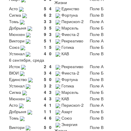
Жизни
Асто
5
4
Единство
Поле Б
Сигма
6
2
Фортуна
Поле В
Томь
3
3
Перископ-2
Поле А
Добрыня
3
5
Марсель
Поле Б
Мюнхен
9
3
Фиеста-2
Поле В
Виктори
5
1
Рекреативо
Поле А
Союз
1
5
Готика
Поле Б
Устинал
4
0
КАВ
Поле В
6 сентября, среда
Исток
2
4
Рекреативо
Поле А
ВЮИ
3
4
Фиеста-2
Поле Б
Единство
5
0
Фортуна
Поле В
Устинал
3
2
Готика
Поле А
Сигма
4
3
Марсель
Поле Б
Мюнхен
4
3
КАВ
Поле В
Асто
4
1
Перископ-2
Поле А
Добрыня
1
1
Азарт
Поле Б
Томь
4
6
Союз
Поле В
Энергия
Виктори
5
0
Поле В
Жизни