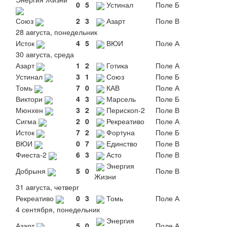
0
5
Устинал
Поле Б
Союз
2
3
Азарт
Поле В
28 августа, понедельник
Исток
4
5
ВЮИ
Поле А
30 августа, среда
Азарт
1
2
Готика
Поле А
Устинал
3
1
Союз
Поле Б
Томь
7
0
КАВ
Поле А
Виктори
4
3
Марсель
Поле Б
Мюнхен
3
2
Перископ-2
Поле В
Сигма
2
0
Рекреативо
Поле А
Исток
7
2
Фортуна
Поле Б
ВЮИ
0
7
Единство
Поле В
Фиеста-2
6
3
Асто
Поле В
Энергия
Добрыня
5
0
Поле В
Жизни
31 августа, четверг
Рекреативо
0
3
Томь
Поле А
4 сентября, понедельник
Энергия
Азарт
5
0
Поле А