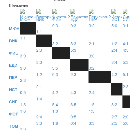
Шахматка
МЮН
ВИК
ФИЕ
ЕДИ
ПЕР
ИСТ
СИ
9:3
0:3
3:2
5:0
3:1
МЮН
1:1
1:1
ВИК
3:2
3:3
2:1
1:2
4:1
2:3
5:3
2:4
4:5
ФИЕ
3:9
3:0
3:3
3:4
5:3
ЕДИ
3:0
3:5
3:2
1:2
0:3
2:3
4:2
5:1
ПЕР
2:3
2:1
2:3
ИСТ
0:5
4:2
4:3
2:4
1:4
СИГ
1:3
5:4
3:5
1:5
3:2
1:6
1:8
1:3
ФОР
2:4
0:5
2:7
2:6
3:3
1:6
0:4
3:3
2:5
5:0
ТОМ
1:3