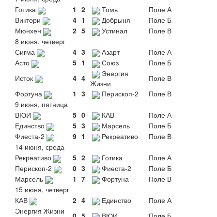
Готика
1
2
Томь
Поле А
Виктори
4
1
Добрыня
Поле Б
Мюнхен
2
5
Устинал
Поле В
8 июня, четверг
Сигма
4
3
Азарт
Поле А
Асто
5
1
Союз
Поле Б
Энергия
Исток
4
4
Поле В
Жизни
Фортуна
1
3
Перископ-2
Поле В
9 июня, пятница
ВЮИ
5
0
КАВ
Поле А
Единство
5
3
Марсель
Поле Б
Фиеста-2
9
1
Рекреативо
Поле В
14 июня, среда
Рекреативо
5
2
Готика
Поле А
Перископ-2
0
3
Фиеста-2
Поле Б
Марсель
1
7
Фортуна
Поле В
15 июня, четверг
КАВ
2
4
Единство
Поле А
Энергия Жизни
0
5
ВЮИ
Поле Б