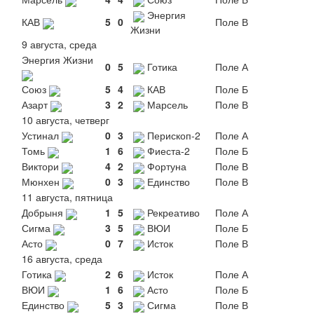
Энергия
КАВ
5
0
Поле В
Жизни
9 августа, среда
Энергия Жизни
0
5
Готика
Поле А
Союз
5
4
КАВ
Поле Б
Азарт
3
2
Марсель
Поле В
10 августа, четверг
Устинал
0
3
Перископ-2
Поле А
Томь
1
6
Фиеста-2
Поле Б
Виктори
4
2
Фортуна
Поле В
Мюнхен
0
3
Единство
Поле В
11 августа, пятница
Добрыня
1
5
Рекреативо
Поле А
Сигма
3
5
ВЮИ
Поле Б
Асто
0
7
Исток
Поле В
16 августа, среда
Готика
2
6
Исток
Поле А
ВЮИ
1
6
Асто
Поле Б
Единство
5
3
Сигма
Поле В