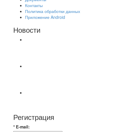
Контакты
Политика обработки данных
Приложение Android
Новости
⚽НАЗНАЧЕНИЯ СУДЕЙ⚽ ‼В СРЕДУ
СОСТОЯТСЯ ДОИГРОВКИ 2-Х ТАЙМОВ ДВУХ
МАТЧЕЙ 2А ЛИГИ.
⚽ Первенство Владимира по футзалу. 1-я лига.
06.08.2026 г. УютСтрой - Крафт 0:2 (0:0) 📹
Обзор
Красная Гвардия сыграла в ничью с Камбэком
3:3 Равная игра , много борьбы и
Регистрация
* E-mail: