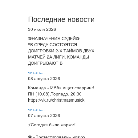
Последние новости
30 июля 2026
⚽НАЗНАЧЕНИЯ СУДЕЙ⚽
‼В СРЕДУ СОСТОЯТСЯ
ДОИГРОВКИ 2-Х ТАЙМОВ ДВУХ
МАТЧЕЙ 2А ЛИГИ. КОМАНДЫ
ДОИГРЫВАЮТ В
читать...
08 августа 2026
Команда «IZBA» ищет спарринг!
ПН (10.08),Торпедо, 20:30
https://vk.ru/christmasmusick
читать...
07 августа 2026
⚡️Сегодня было жарко⚡️
⚽ ️«Протестировали» новую