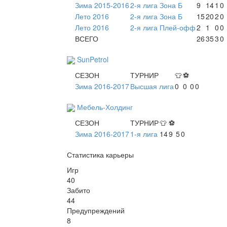
Зима 2015-2016
2-я лига Зона Б
9
14
1
0
Лето 2016
2-я лига Зона Б
15
20
2
0
Лето 2016
2-я лига Плей-офф
2
1
0
0
ВСЕГО
26
35
3
0
SunPetrol
СЕЗОН
ТУРНИР
👕
⚽
Зима 2016-2017
Высшая лига
0
0
0
0
Мебель-Холдинг
СЕЗОН
ТУРНИР
👕
⚽
Зима 2016-2017
1-я лига
14
9
5
0
Статистика карьеры
Игр
40
Забито
44
Предупреждений
8