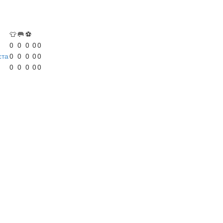
👕
🥅
⚽
0
0
0
0
0
ста
0
0
0
0
0
0
0
0
0
0