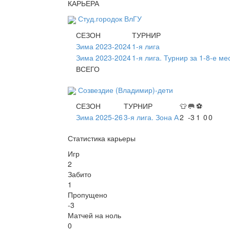
КАРЬЕРА
Студ.городок ВлГУ
СЕЗОН
ТУРНИР
Зима 2023-2024
1-я лига
Зима 2023-2024
1-я лига. Турнир за 1-8-е ме
ВСЕГО
Созвездие (Владимир)-дети
СЕЗОН
ТУРНИР
👕
🥅
⚽
Зима 2025-26
3-я лига. Зона А
2
-3
1
0
0
Статистика карьеры
Игр
2
Забито
1
Пропущено
-3
Матчей на ноль
0