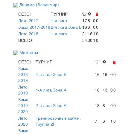
Динамо (Владимир)
СЕЗОН
ТУРНИР
👕
⚽
Лето 2017
1-я лига
17
8
0
0
Зима 2017-2018
2-я лига Зона Б
16
6
0
0
Лето 2018
1-я лига
21
16
1
0
ВСЕГО
54
30
1
0
Мамонты
СЕЗОН
ТУРНИР
👕
⚽
Зима
2018-
4-я лига Зона Б
16
16
0
0
2019
Лето
4-я лига Зона А
16
13
0
0
2019
Зима
2019-
2-я лига Зона А
13
8
0
0
2020
Лето
Тренировочные матчи.
7
6
1
0
2020
Группа 2Г
Зима