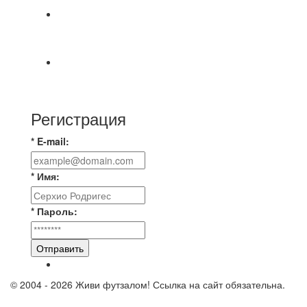
📹📹📹 Обзор голов 📹📹📹 Лига 4. Зона "Б". 12
тур. Лето 2026. МФК "Восход" - Ирбис 6:2
⚽️ВИДЕООБЗОР⚽️ «БРУСБОКС» 4️⃣ : 1️⃣
«ТЕХЦЕНТР ГРАНД»
Регистрация
* E-mail:
* Имя:
* Пароль:
Отправить
© 2004 - 2026 Живи футзалом! Ссылка на сайт обязательна.