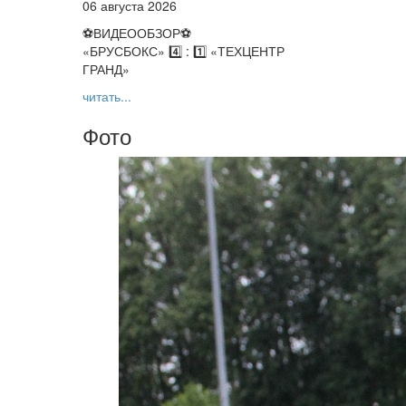
06 августа 2026
⚽️ВИДЕООБЗОР⚽️
«БРУСБОКС» 4️⃣ : 1️⃣ «ТЕХЦЕНТР
ГРАНД»
читать...
Фото