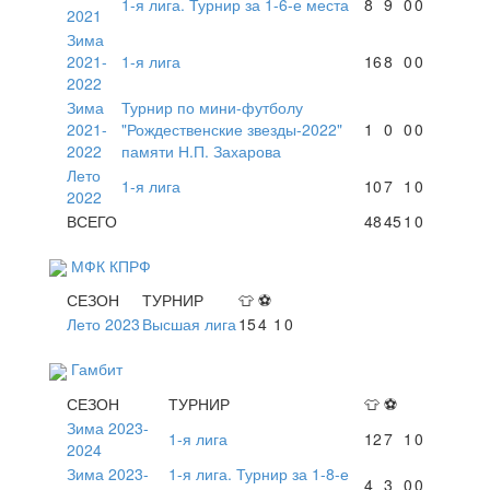
1-я лига. Турнир за 1-6-е места
8
9
0
0
2021
Зима
2021-
1-я лига
16
8
0
0
2022
Зима
Турнир по мини-футболу
2021-
"Рождественские звезды-2022"
1
0
0
0
2022
памяти Н.П. Захарова
Лето
1-я лига
10
7
1
0
2022
ВСЕГО
48
45
1
0
МФК КПРФ
СЕЗОН
ТУРНИР
👕
⚽
Лето 2023
Высшая лига
15
4
1
0
Гамбит
СЕЗОН
ТУРНИР
👕
⚽
Зима 2023-
1-я лига
12
7
1
0
2024
Зима 2023-
1-я лига. Турнир за 1-8-е
4
3
0
0