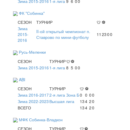
Зима 2015-2016
1-я лига
9
6
0
0
ФК "Собинка"
СЕЗОН
ТУРНИР
👕
⚽
Зима
II-ой открытый чемпионат п.
2015-
11
23
0
0
Ставрово по мини-футболу
2016
Русь-Меленки
СЕЗОН
ТУРНИР
👕
⚽
Зима 2015-2016
1-я лига
8
5
0
0
ABI
СЕЗОН
ТУРНИР
👕
⚽
Зима 2016-2017
2-я лига Зона Б
0
0
0
0
Зима 2022-2023
Высшая лига
13
4
2
0
ВСЕГО
13
4
2
0
МФК Собинка-Владкон
СЕЗОН
ТУРНИР
👕
⚽