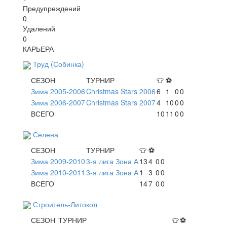
Предупреждений
0
Удалений
0
КАРЬЕРА
Труд (Собинка)
СЕЗОН
ТУРНИР
👕
⚽
Зима 2005-2006
Christmas Stars 2006
6
1
0
0
Зима 2006-2007
Christmas Stars 2007
4
10
0
0
ВСЕГО
10
11
0
0
Селена
СЕЗОН
ТУРНИР
👕
⚽
Зима 2009-2010
3-я лига Зона А
13
4
0
0
Зима 2010-2011
3-я лига Зона А
1
3
0
0
ВСЕГО
14
7
0
0
Строитель-Литокол
СЕЗОН
ТУРНИР
👕
⚽