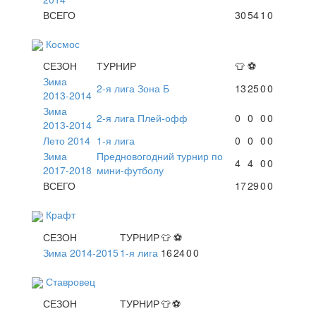
ВСЕГО
30
54
1
0
Космос
СЕЗОН
ТУРНИР
👕
⚽
Зима
2-я лига Зона Б
13
25
0
0
2013-2014
Зима
2-я лига Плей-офф
0
0
0
0
2013-2014
Лето 2014
1-я лига
0
0
0
0
Зима
Предновогодний турнир по
4
4
0
0
2017-2018
мини-футболу
ВСЕГО
17
29
0
0
Крафт
СЕЗОН
ТУРНИР
👕
⚽
Зима 2014-2015
1-я лига
16
24
0
0
Ставровец
СЕЗОН
ТУРНИР
👕
⚽