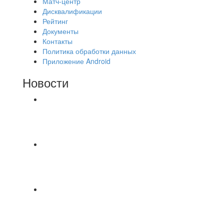
Матч-центр
Дисквалификации
Рейтинг
Документы
Контакты
Политика обработки данных
Приложение Android
Новости
⚽НАЗНАЧЕНИЯ СУДЕЙ⚽ ‼В СРЕДУ
СОСТОЯТСЯ ДОИГРОВКИ 2-Х ТАЙМОВ ДВУХ
МАТЧЕЙ 2А ЛИГИ.
Команда «IZBA» ищет спарринг! ПН
(10.08),Торпедо, 20:30
https://vk.ru/christmasmusick
⚡️Сегодня было жарко⚡️ ⚽ ️«Протестировали»
новую футбольную площадку в