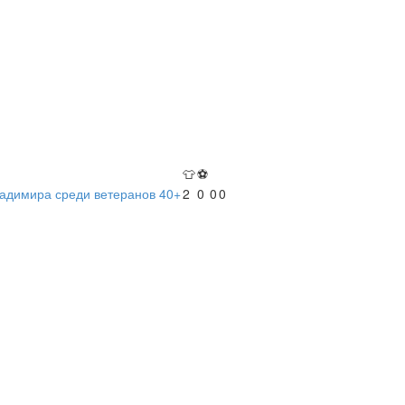
👕
⚽
ладимира среди ветеранов 40+
2
0
0
0