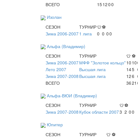
ВСЕГО
15
12
0
0
Изолан
СЕЗОН
ТУРНИР
👕
⚽
Зима 2006-2007
1 лига
0
0
0
0
Альфа (Владимир)
СЕЗОН
ТУРНИР
👕
⚽
Зима 2006-2007
МФФ "Золотое кольцо"
10
10
Лето 2007
Высшая лига
14
5
Зима 2007-2008
Высшая лига
12
6
ВСЕГО
36
21
Альфа-ВЮИ (Владимир)
СЕЗОН
ТУРНИР
👕
⚽
Зима 2007-2008
Кубок области 2007
3
2
0
0
Юпитер
СЕЗОН
ТУРНИР
👕
⚽