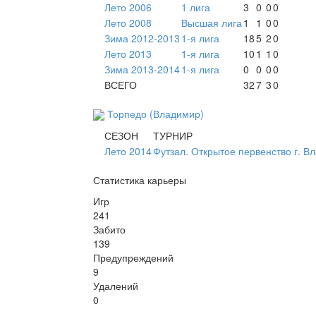
Лето 2006
1 лига
3
0
0
0
Лето 2008
Высшая лига
1
1
0
0
Зима 2012-2013
1-я лига
18
5
2
0
Лето 2013
1-я лига
10
1
1
0
Зима 2013-2014
1-я лига
0
0
0
0
ВСЕГО
32
7
3
0
Торпедо (Владимир)
СЕЗОН
ТУРНИР
Лето 2014
Футзал. Открытое первенство г. В
Статистика карьеры
Игр
241
Забито
139
Предупреждений
9
Удалений
0