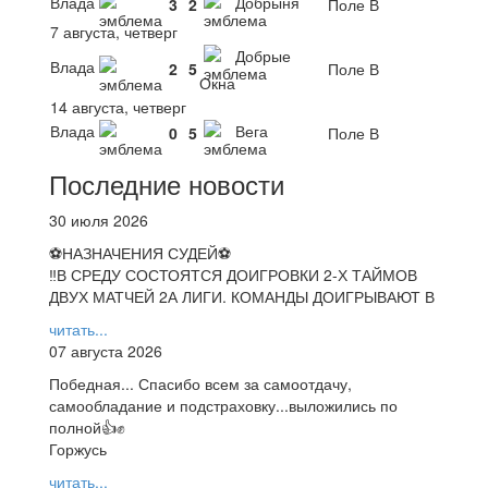
Влада
Добрыня
3
2
Поле В
7 августа, четверг
Добрые
Влада
2
5
Поле В
Окна
14 августа, четверг
Влада
Вега
0
5
Поле В
Последние новости
30 июля 2026
⚽НАЗНАЧЕНИЯ СУДЕЙ⚽
‼В СРЕДУ СОСТОЯТСЯ ДОИГРОВКИ 2-Х ТАЙМОВ
ДВУХ МАТЧЕЙ 2А ЛИГИ. КОМАНДЫ ДОИГРЫВАЮТ В
читать...
07 августа 2026
Победная... Спасибо всем за самоотдачу,
самообладание и подстраховку...выложились по
полной👍✊
Горжусь
читать...