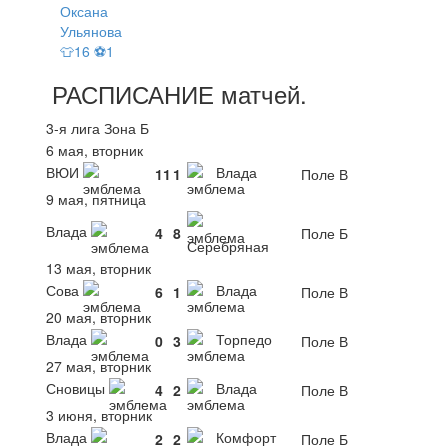
Оксана
Ульянова
👕16 ⚽1
РАСПИСАНИЕ
матчей
.
3-я лига Зона Б
6 мая, вторник
ВЮИ
Влада
11
1
Поле В
9 мая, пятница
Влада
4
8
Поле Б
Серебряная
13 мая, вторник
Сова
Влада
6
1
Поле В
20 мая, вторник
Влада
Торпедо
0
3
Поле В
27 мая, вторник
Сновицы
Влада
4
2
Поле В
3 июня, вторник
Влада
Комфорт
2
2
Поле Б