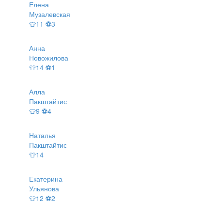
Елена
Музалевская
👕11 ⚽3
Анна
Новожилова
👕14 ⚽1
Алла
Пакштайтис
👕9 ⚽4
Наталья
Пакштайтис
👕14
Екатерина
Ульянова
👕12 ⚽2