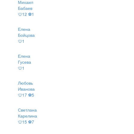
Михаил
Бабаев
👕12 ⚽1
Елена
Бойцова
👕1
Елена
Гусева
👕1
Любовь
Иванова
👕17 ⚽5
Светлана
Карелина
👕15 ⚽7