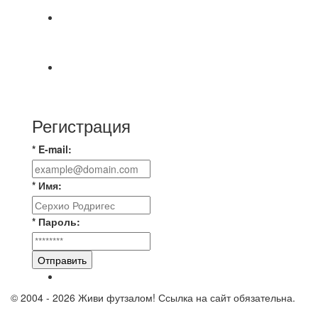
Победная... Спасибо всем за самоотдачу,
самообладание и подстраховку...выложились
📹📹📹 Обзор голов 📹📹📹 Лига 4. Зона "Б". 12
тур. Лето 2026. МФК "Восход" - Ирбис 6:2
Регистрация
* E-mail:
* Имя:
* Пароль:
Отправить
© 2004 - 2026 Живи футзалом! Ссылка на сайт обязательна.