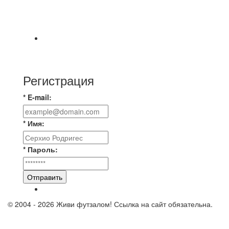
Команда «IZBA» ищет спарринг! ПН
(10.08),Торпедо, 20:30
https://vk.ru/christmasmusick
⚡️Сегодня было жарко⚡️ ⚽ ️«Протестировали»
новую футбольную площадку в
Регистрация
* E-mail:
* Имя:
* Пароль:
Отправить
© 2004 - 2026 Живи футзалом! Ссылка на сайт обязательна.