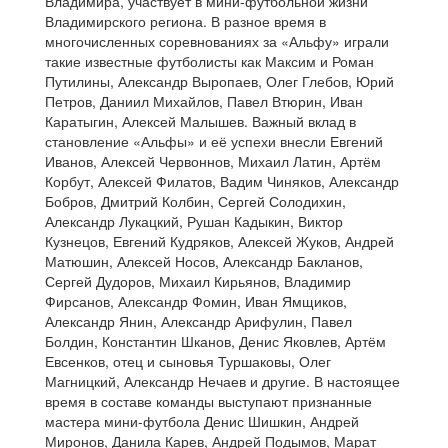
Владимира, участвует в мини-футбольной жизни
Владимирского региона. В разное время в
многочисленных соревнованиях за «Альфу» играли
такие известные футболисты как Максим и Роман
Путилины, Александр Выропаев, Олег Глебов, Юрий
Петров, Даниил Михайлов, Павел Втюрин, Иван
Каратыгин, Алексей Малышев. Важный вклад в
становление «Альфы» и её успехи внесли Евгений
Иванов, Алексей Червоннов, Михаил Латин, Артём
Корбут, Алексей Филатов, Вадим Чиняков, Александр
Бобров, Дмитрий Колбин, Сергей Солодихин,
Александр Лукацкий, Рушан Кадыкин, Виктор
Кузнецов, Евгений Кудряков, Алексей Жуков, Андрей
Матюшин, Алексей Носов, Александр Бакланов,
Сергей Дудоров, Михаил Кирьянов, Владимир
Фирсанов, Александр Фомин, Иван Ямщиков,
Александр Янин, Александр Арифулин, Павел
Болдин, Константин Шканов, Денис Яковлев, Артём
Евсенков, отец и сыновья Туршаковы, Олег
Магницкий, Александр Нечаев и другие. В настоящее
время в составе команды выступают признанные
мастера мини-футбола Денис Шишкин, Андрей
Миронов, Данила Карев, Андрей Подымов, Марат