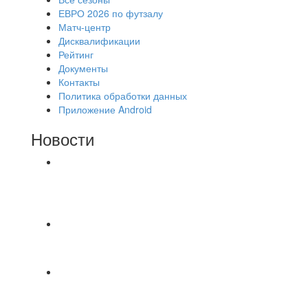
ЕВРО 2026 по футзалу
Матч-центр
Дисквалификации
Рейтинг
Документы
Контакты
Политика обработки данных
Приложение Android
Новости
⚽НАЗНАЧЕНИЯ СУДЕЙ⚽ ‼В СРЕДУ
СОСТОЯТСЯ ДОИГРОВКИ 2-Х ТАЙМОВ ДВУХ
МАТЧЕЙ 2А ЛИГИ.
⚡️Сегодня было жарко⚡️ ⚽ ️«Протестировали»
новую футбольную площадку в
📅 Анонс матчей на пятницу, 7 августа 2026 г.
🎡 Центральный парк культуры и отдыха