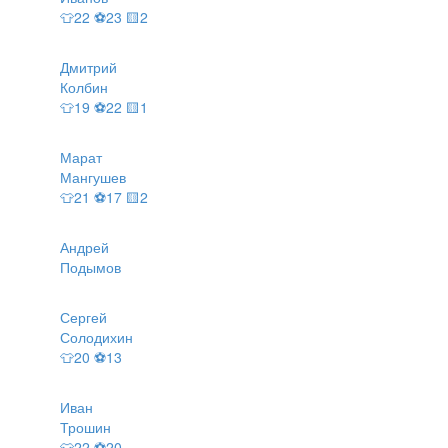
👕22 ⚽23 🟨2
Дмитрий
Колбин
👕19 ⚽22 🟨1
Марат
Мангушев
👕21 ⚽17 🟨2
Андрей
Подымов
Сергей
Солодихин
👕20 ⚽13
Иван
Трошин
👕22 ⚽20