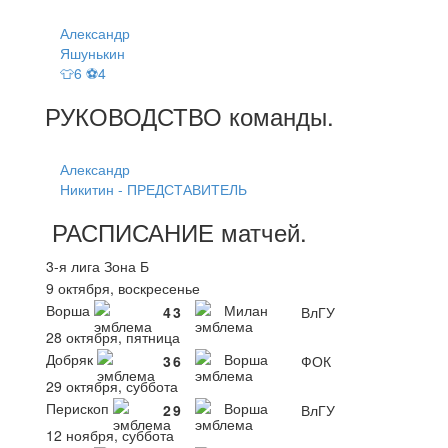
Александр
Яшунькин
👕6 ⚽4
РУКОВОДСТВО
команды
.
Александр
Никитин - ПРЕДСТАВИТЕЛЬ
РАСПИСАНИЕ
матчей
.
3-я лига Зона Б
9 октября, воскресенье
Ворша
Милан
4
3
ВлГУ
28 октября, пятница
Добряк
Ворша
3
6
ФОК
29 октября, суббота
Перископ
Ворша
2
9
ВлГУ
12 ноября, суббота