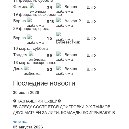
Фемида
Ворша
3
4
ВлГУ
19 февраля, воскресенье
Ворша
Альфа-2
0
10
ВлГУ
29 февраля, среда
Ворша
1
5
ВлГУ
Буревестник
10 марта, суббота
Тандем
Ворша
9
6
ВлГУ
18 марта, воскресенье
Дина
Ворша
5
3
ВлГУ
Последние новости
30 июля 2026
⚽НАЗНАЧЕНИЯ СУДЕЙ⚽
‼В СРЕДУ СОСТОЯТСЯ ДОИГРОВКИ 2-Х ТАЙМОВ
ДВУХ МАТЧЕЙ 2А ЛИГИ. КОМАНДЫ ДОИГРЫВАЮТ В
читать...
05 августа 2026