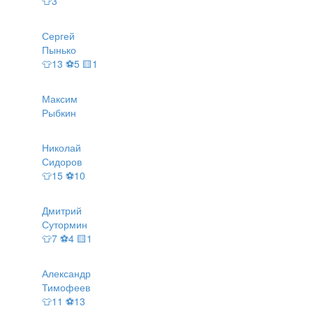
👕3
Сергей
Пынько
👕13 ⚽5 🟨1
Максим
Рыбкин
Николай
Сидоров
👕15 ⚽10
Дмитрий
Сутормин
👕7 ⚽4 🟨1
Александр
Тимофеев
👕11 ⚽13