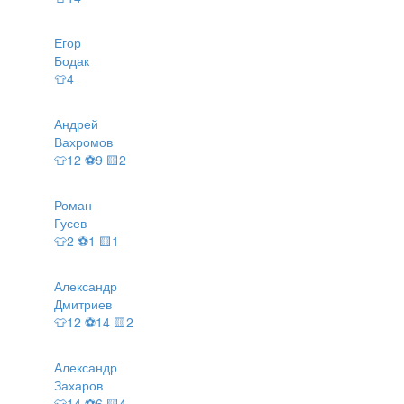
Егор
Бодак
👕4
Андрей
Вахромов
👕12 ⚽9 🟨2
Роман
Гусев
👕2 ⚽1 🟨1
Александр
Дмитриев
👕12 ⚽14 🟨2
Александр
Захаров
👕14 ⚽6 🟨4