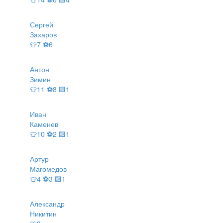
Сергей
Захаров
👕7 ⚽6
Антон
Зимин
👕11 ⚽8 🟨1
Иван
Каменев
👕10 ⚽2 🟨1
Артур
Магомедов
👕4 ⚽3 🟨1
Александр
Никитин