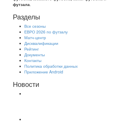
футзала
.
Разделы
Все сезоны
ЕВРО 2026 по футзалу
Матч-центр
Дисквалификации
Рейтинг
Документы
Контакты
Политика обработки данных
Приложение Android
Новости
⚽НАЗНАЧЕНИЯ СУДЕЙ⚽ ‼В СРЕДУ
СОСТОЯТСЯ ДОИГРОВКИ 2-Х ТАЙМОВ ДВУХ
МАТЧЕЙ 2А ЛИГИ.
⚽️Размер 7.5 цена в личку, [id234532780|Kirill