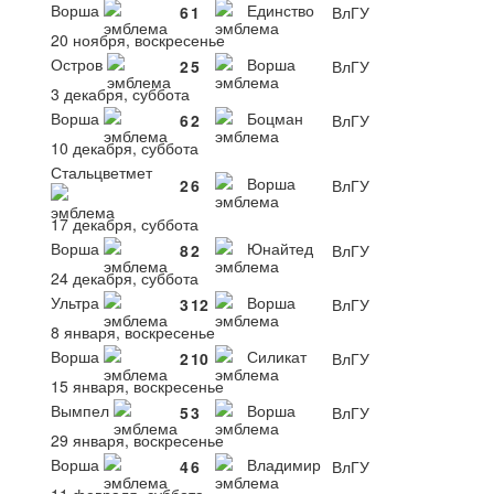
Ворша
Единство
6
1
ВлГУ
20 ноября, воскресенье
Остров
Ворша
2
5
ВлГУ
3 декабря, суббота
Ворша
Боцман
6
2
ВлГУ
10 декабря, суббота
Стальцветмет
Ворша
2
6
ВлГУ
17 декабря, суббота
Ворша
Юнайтед
8
2
ВлГУ
24 декабря, суббота
Ультра
Ворша
3
12
ВлГУ
8 января, воскресенье
Ворша
Силикат
2
10
ВлГУ
15 января, воскресенье
Вымпел
Ворша
5
3
ВлГУ
29 января, воскресенье
Ворша
Владимир
4
6
ВлГУ
11 февраля, суббота