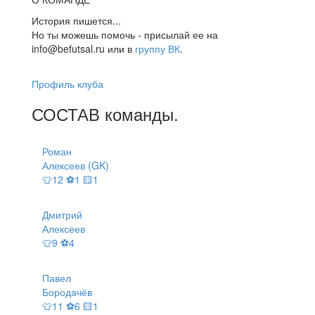
История пишется...
Но ты можешь помочь - присылай ее на
info@befutsal.ru или в
группу ВК
.
Профиль клуба
СОСТАВ
команды
.
Роман
Алексеев (GK)
👕12 ⚽1 🟨1
Дмитрий
Алексеев
👕9 ⚽4
Павел
Бородачёв
👕11 ⚽6 🟨1