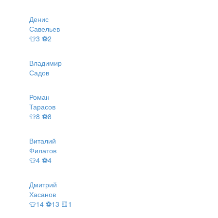
Денис
Савельев
👕3 ⚽2
Владимир
Садов
Роман
Тарасов
👕8 ⚽8
Виталий
Филатов
👕4 ⚽4
Дмитрий
Хасанов
👕14 ⚽13 🟨1