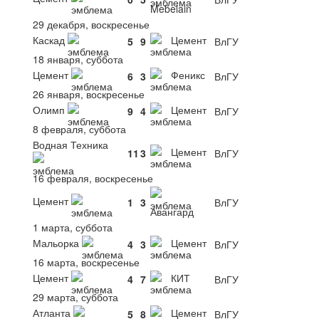
Mebelain
29 декабря, воскресенье
Каскад
Цемент
5
9
ВлГУ
18 января, суббота
Цемент
Феникс
6
3
ВлГУ
26 января, воскресенье
Олимп
Цемент
9
4
ВлГУ
8 февраля, суббота
Водная Техника
Цемент
11
3
ВлГУ
16 февраля, воскресенье
Цемент
1
3
ВлГУ
Авангард
1 марта, суббота
Мальорка
Цемент
4
3
ВлГУ
16 марта, воскресенье
Цемент
КИТ
4
7
ВлГУ
29 марта, суббота
Атланта
Цемент
5
8
ВлГУ