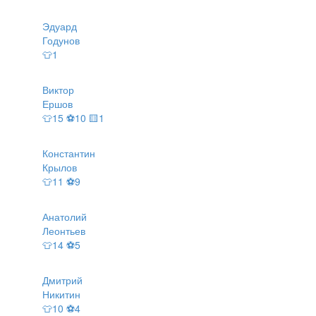
Эдуард
Годунов
👕1
Виктор
Ершов
👕15 ⚽10 🟨1
Константин
Крылов
👕11 ⚽9
Анатолий
Леонтьев
👕14 ⚽5
Дмитрий
Никитин
👕10 ⚽4