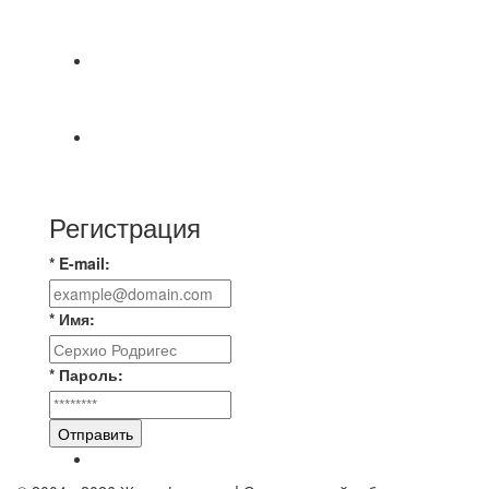
СОСТОЯТСЯ ДОИГРОВКИ 2-Х ТАЙМОВ ДВУХ
МАТЧЕЙ 2А ЛИГИ.
⚽️ВИДЕООБЗОР⚽️ 4 ЛИГА А «РСК КОМПЛЕКТ»
9️⃣ : 6️⃣ «МАЛЬОРКА»
🇷🇺 Дебют в Первенстве России по футболу
среди команд Первой лиги Дмитрий
Регистрация
* E-mail:
* Имя:
* Пароль:
Отправить