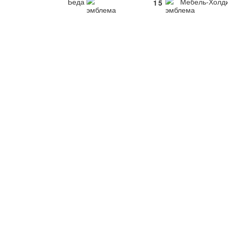
Беда
Мебель-Холди
1
5