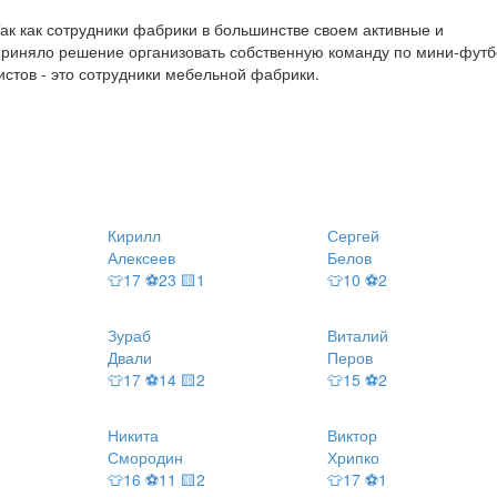
ак как сотрудники фабрики в большинстве своем активные и
 приняло решение организовать собственную команду по мини-футб
стов - это сотрудники мебельной фабрики.
Кирилл
Сергей
Алексеев
Белов
👕17 ⚽23 🟨1
👕10 ⚽2
Зураб
Виталий
Двали
Перов
👕17 ⚽14 🟨2
👕15 ⚽2
Никита
Виктор
Смородин
Хрипко
👕16 ⚽11 🟨2
👕17 ⚽1