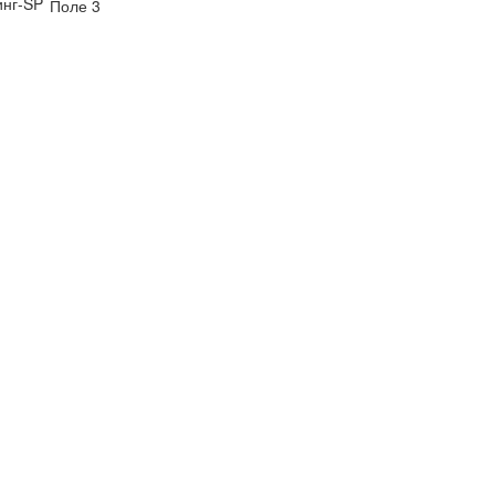
нг-SP
Поле 3