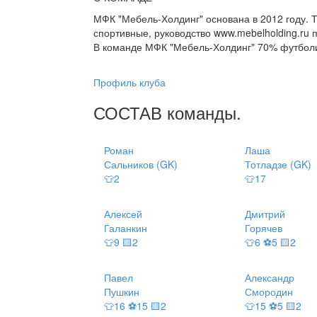
МФК "Мебель-Холдинг" основана в 2012 году. Т
спортивные, руководство www.mebelholding.ru
В команде МФК "Мебель-Холдинг" 70% футболи
Профиль клуба
СОСТАВ
команды
.
Роман
Лаша
Сальников (GK)
Тотладзе (GK)
👕2
👕17
Алексей
Дмитрий
Галанкин
Горячев
👕9 🟨2
👕6 ⚽5 🟨2
Павел
Александр
Пушкин
Смородин
👕16 ⚽15 🟨2
👕15 ⚽5 🟨2