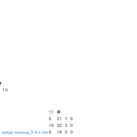
⚽
3
1
0
👕
⚽
6
21
1
0
16
32
3
0
 среди команд 3-4-х лиг
6
19
0
0