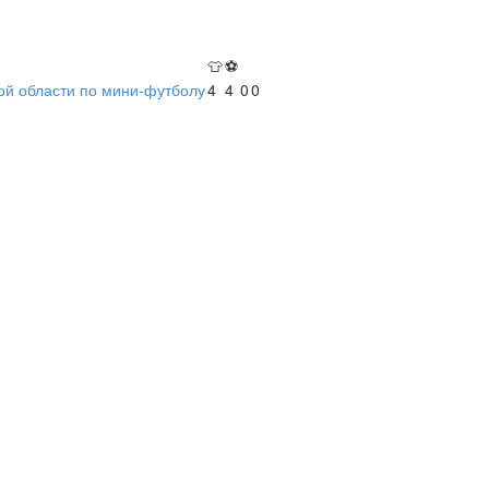
👕
⚽
ой области по мини-футболу
4
4
0
0