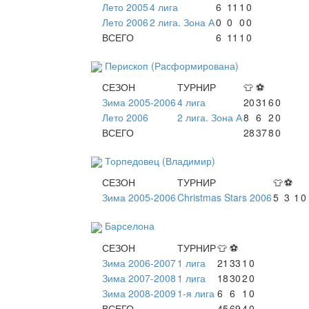
Лето 2005
4 лига
6
11
1
0
Лето 2006
2 лига. Зона А
0
0
0
0
ВСЕГО
6
11
1
0
Перископ (Расформирована)
СЕЗОН
ТУРНИР
👕
⚽
Зима 2005-2006
4 лига
20
31
6
0
Лето 2006
2 лига. Зона А
8
6
2
0
ВСЕГО
28
37
8
0
Торпедовец (Владимир)
СЕЗОН
ТУРНИР
👕
⚽
Зима 2005-2006
Christmas Stars 2006
5
3
1
0
Барселона
СЕЗОН
ТУРНИР
👕
⚽
Зима 2006-2007
1 лига
21
33
1
0
Зима 2007-2008
1 лига
18
30
2
0
Зима 2008-2009
1-я лига
6
6
1
0
ВСЕГО
45
69
4
0