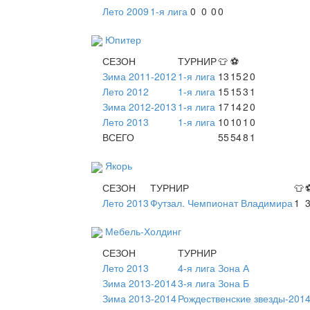
Лето 2009
1-я лига
0
0
0
0
Юпитер
СЕЗОН
ТУРНИР
👕
⚽
Зима 2011-2012
1-я лига
13
15
2
0
Лето 2012
1-я лига
15
15
3
1
Зима 2012-2013
1-я лига
17
14
2
0
Лето 2013
1-я лига
10
10
1
0
ВСЕГО
55
54
8
1
Якорь
СЕЗОН
ТУРНИР
👕
Лето 2013
Футзал. Чемпионат Владимира
1
Мебель-Холдинг
СЕЗОН
ТУРНИР
Лето 2013
4-я лига Зона А
Зима 2013-2014
3-я лига Зона Б
Зима 2013-2014
Рождественские звезды-2014