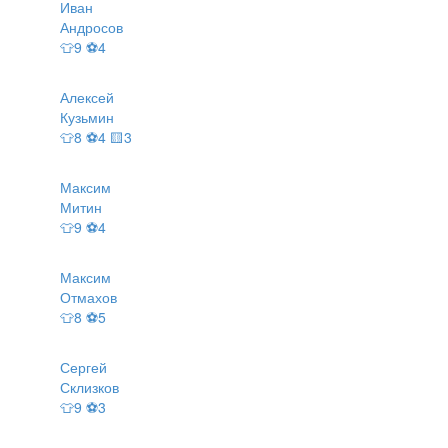
Иван
Андросов
👕9 ⚽4
Алексей
Кузьмин
👕8 ⚽4 🟨3
Максим
Митин
👕9 ⚽4
Максим
Отмахов
👕8 ⚽5
Сергей
Склизков
👕9 ⚽3