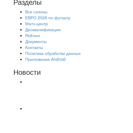
Разделы
Все сезоны
ЕВРО 2026 по футзалу
Матч-центр
Дисквалификации
Рейтинг
Документы
Контакты
Политика обработки данных
Приложение Android
Новости
⚽НАЗНАЧЕНИЯ СУДЕЙ⚽ ‼В СРЕДУ
СОСТОЯТСЯ ДОИГРОВКИ 2-Х ТАЙМОВ ДВУХ
МАТЧЕЙ 2А ЛИГИ.
Команда «IZBA» ищет спарринг! ПН
(10.08),Торпедо, 20:30
https://vk.ru/christmasmusick