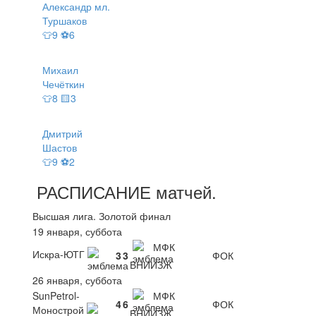
Александр мл.
Туршаков
👕9 ⚽6
Михаил
Чечёткин
👕8 🟨3
Дмитрий
Шастов
👕9 ⚽2
РАСПИСАНИЕ
матчей
.
Высшая лига. Золотой финал
19 января, суббота
МФК
Искра-ЮТГ
3
3
ФОК
ВНИИЗЖ
26 января, суббота
SunPetrol-
МФК
4
6
ФОК
Монострой
ВНИИЗЖ