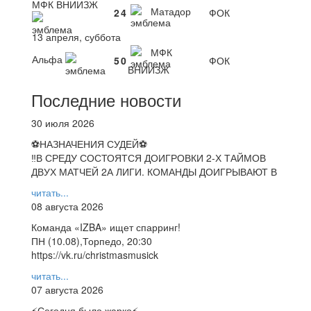
МФК ВНИИЗЖ
Матадор
2
4
ФОК
13 апреля, суббота
МФК
Альфа
5
0
ФОК
ВНИИЗЖ
Последние новости
30 июля 2026
⚽НАЗНАЧЕНИЯ СУДЕЙ⚽
‼В СРЕДУ СОСТОЯТСЯ ДОИГРОВКИ 2-Х ТАЙМОВ
ДВУХ МАТЧЕЙ 2А ЛИГИ. КОМАНДЫ ДОИГРЫВАЮТ В
читать...
08 августа 2026
Команда «IZBA» ищет спарринг!
ПН (10.08),Торпедо, 20:30
https://vk.ru/christmasmusick
читать...
07 августа 2026
⚡️Сегодня было жарко⚡️