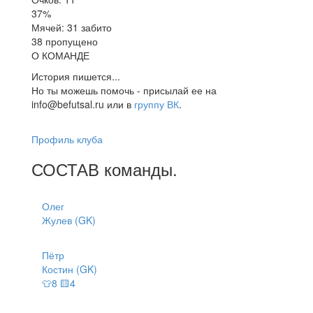
37%
Мячей: 31 забито
38 пропущено
О КОМАНДЕ
История пишется...
Но ты можешь помочь - присылай ее на
info@befutsal.ru или в
группу ВК
.
Профиль клуба
СОСТАВ
команды
.
Олег
Жулев (GK)
Пётр
Костин (GK)
👕8 🟨4