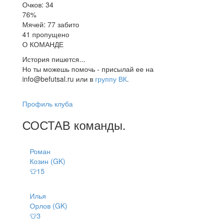
Очков: 34
76%
Мячей: 77 забито
41 пропущено
О КОМАНДЕ
История пишется...
Но ты можешь помочь - присылай ее на
info@befutsal.ru или в
группу ВК
.
Профиль клуба
СОСТАВ
команды
.
Роман
Козин (GK)
👕15
Илья
Орлов (GK)
👕3