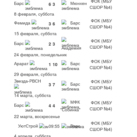
ФОК (МБУ
Барс
Мюнхен
6
3
СШОР №4)
8 февраля, суббота
ФОК (МБУ
Фемида
Барс
3
6
СШОР №4)
15 февраля, суббота
ФОК (МБУ
Барс
2
3
СШОР №4)
Академия
24 февраля, понедельник
ФОК (МБУ
Арарат
Барс
1
10
СШОР №4)
29 февраля, суббота
Звезда-РВСН
ФОК (МБУ
Барс
3
7
СШОР №4)
14 марта, суббота
МФК
ФОК (МБУ
Барс
4
4
СШОР №4)
"Собинка"
22 марта, воскресенье
ФОК (МБУ
УютСтрой
Барс
09:55
СШОР №4)
4 апреля, суббота