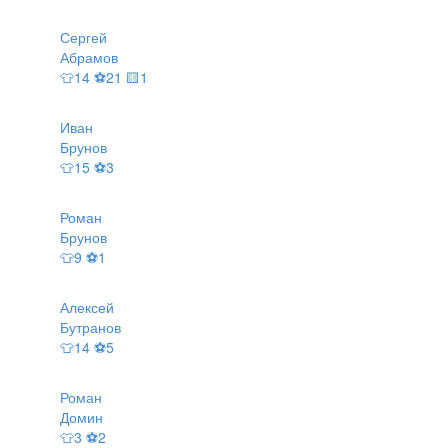
Сергей
Абрамов
👕14 ⚽21 🟨1
Иван
Брунов
👕15 ⚽3
Роман
Брунов
👕9 ⚽1
Алексей
Бутранов
👕14 ⚽5
Роман
Домин
👕3 ⚽2