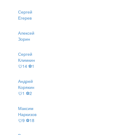
Сергей
Егерев
Алексей
Зорин
Сергей
Климкин
👕14 ⚽1
Андрей
Корякин
👕1 ⚽2
Максим
Наркизов
👕9 ⚽18