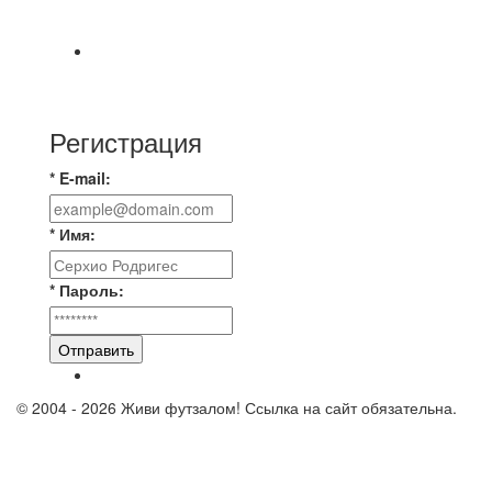
🎡 Центральный парк культуры и отдыха
Всем доброго времени суток ✌ Лакинский
Комсомолец ищет команду для спарринга по
Регистрация
* E-mail:
* Имя:
* Пароль:
Отправить
© 2004 - 2026 Живи футзалом! Ссылка на сайт обязательна.