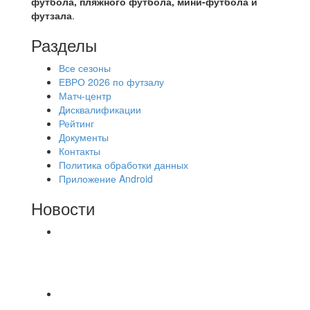
футбола, пляжного футбола, мини-футбола и
футзала
.
Разделы
Все сезоны
ЕВРО 2026 по футзалу
Матч-центр
Дисквалификации
Рейтинг
Документы
Контакты
Политика обработки данных
Приложение Android
Новости
⚽НАЗНАЧЕНИЯ СУДЕЙ⚽ ‼В СРЕДУ
СОСТОЯТСЯ ДОИГРОВКИ 2-Х ТАЙМОВ ДВУХ
МАТЧЕЙ 2А ЛИГИ.
📅 Анонс матчей на пятницу, 7 августа 2026 г.