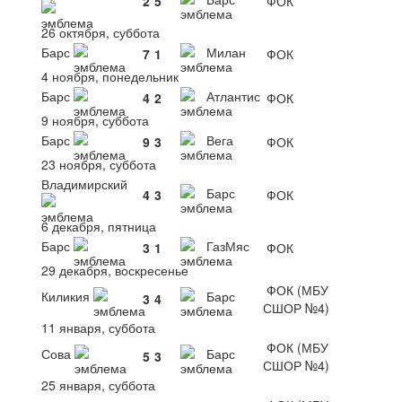
2
5
ФОК
26 октября, суббота
Барс
Милан
7
1
ФОК
4 ноября, понедельник
Барс
Атлантис
4
2
ФОК
9 ноября, суббота
Барс
Вега
9
3
ФОК
23 ноября, суббота
Владимирский
Барс
4
3
ФОК
6 декабря, пятница
Барс
ГазМяс
3
1
ФОК
29 декабря, воскресенье
ФОК (МБУ
Киликия
Барс
3
4
СШОР №4)
11 января, суббота
ФОК (МБУ
Сова
Барс
5
3
СШОР №4)
25 января, суббота