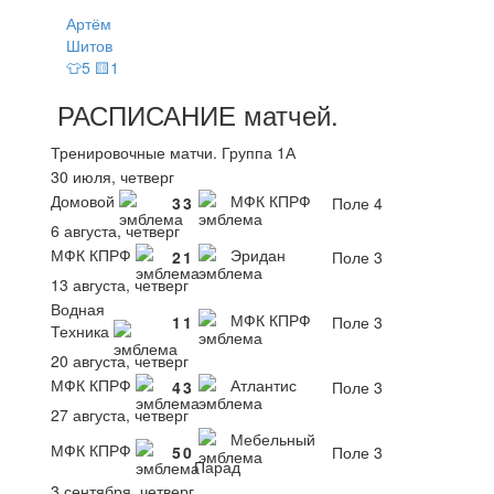
Артём
Шитов
👕5 🟨1
РАСПИСАНИЕ
матчей
.
Тренировочные матчи. Группа 1А
30 июля, четверг
Домовой
МФК КПРФ
3
3
Поле 4
6 августа, четверг
МФК КПРФ
Эридан
2
1
Поле 3
13 августа, четверг
Водная
МФК КПРФ
1
1
Поле 3
Техника
20 августа, четверг
МФК КПРФ
Атлантис
4
3
Поле 3
27 августа, четверг
Мебельный
МФК КПРФ
5
0
Поле 3
Парад
3 сентября, четверг