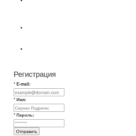
⚽НАЗНАЧЕНИЯ СУДЕЙ⚽ ‼В СРЕДУ
СОСТОЯТСЯ ДОИГРОВКИ 2-Х ТАЙМОВ ДВУХ
МАТЧЕЙ 2А ЛИГИ.
📹📹📹 Обзор голов 📹📹📹 Лига 4. Зона "Б". 12
тур. Лето 2026. МФК "Восход" - Ирбис 6:2
⚽️ВИДЕООБЗОР⚽️ «БРУСБОКС» 4️⃣ : 1️⃣
«ТЕХЦЕНТР ГРАНД»
Регистрация
* E-mail:
* Имя:
* Пароль:
Отправить