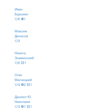
Иван
Бурыкин
👕6 ⚽1
Максим
Денисов
👕3
Никита
Знаменский
👕6 🟨1
Олег
Магницкий
👕4 ⚽2 🟨1
Даниил Ю.
Николаев
👕3 ⚽1 🟨1