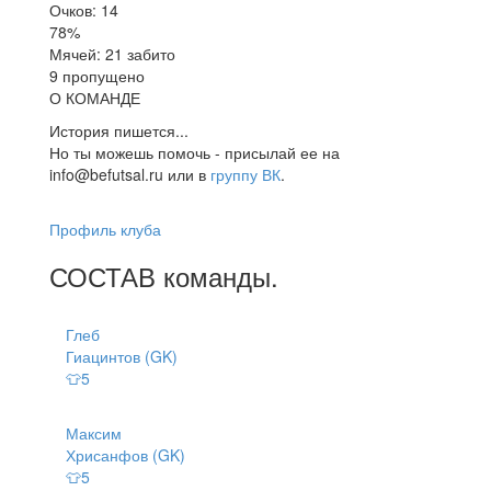
Очков: 14
78%
Мячей: 21 забито
9 пропущено
О КОМАНДЕ
История пишется...
Но ты можешь помочь - присылай ее на
info@befutsal.ru или в
группу ВК
.
Профиль клуба
СОСТАВ
команды
.
Глеб
Гиацинтов (GK)
👕5
Максим
Хрисанфов (GK)
👕5