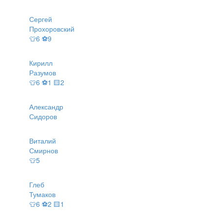
Сергей
Прохоровский
👕6 ⚽9
Кирилл
Разумов
👕6 ⚽1 🟨2
Александр
Сидоров
Виталий
Смирнов
👕5
Глеб
Тумаков
👕6 ⚽2 🟨1