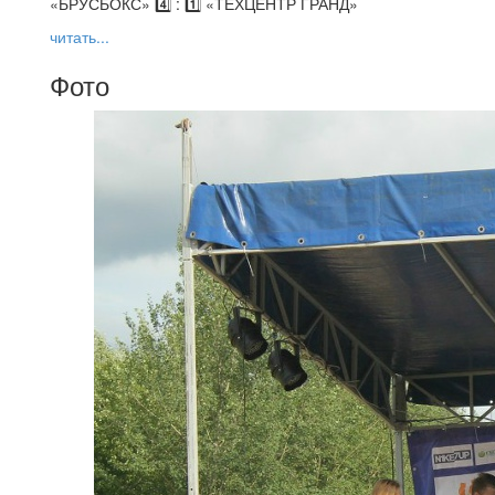
«БРУСБОКС» 4️⃣ : 1️⃣ «ТЕХЦЕНТР ГРАНД»
читать...
Фото