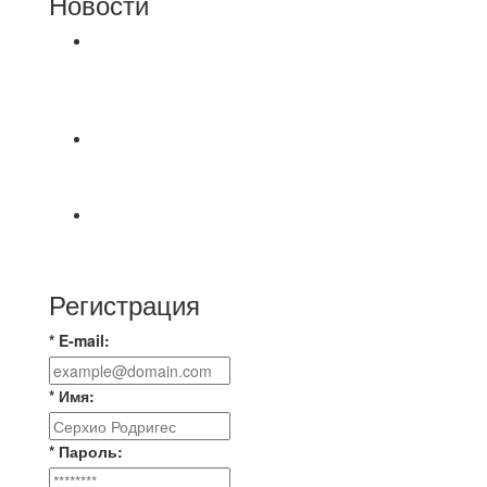
Новости
⚽НАЗНАЧЕНИЯ СУДЕЙ⚽ ‼В СРЕДУ
СОСТОЯТСЯ ДОИГРОВКИ 2-Х ТАЙМОВ ДВУХ
МАТЧЕЙ 2А ЛИГИ.
⚡️Сегодня было жарко⚡️ ⚽ ️«Протестировали»
новую футбольную площадку в
📅 Анонс матчей на пятницу, 7 августа 2026 г.
🎡 Центральный парк культуры и отдыха
Регистрация
* E-mail:
* Имя:
* Пароль: