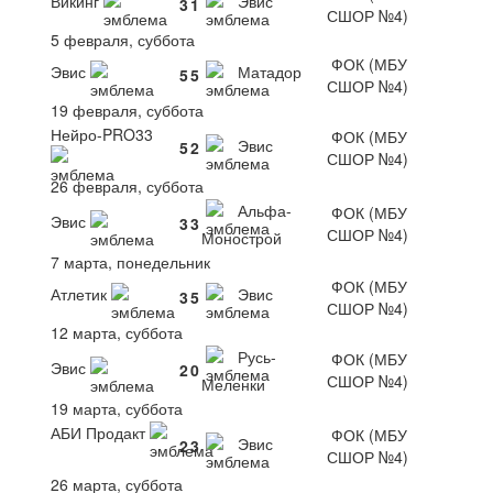
Викинг
Эвис
3
1
СШОР №4)
5 февраля, суббота
ФОК (МБУ
Эвис
Матадор
5
5
СШОР №4)
19 февраля, суббота
Нейро-PRO33
ФОК (МБУ
Эвис
5
2
СШОР №4)
26 февраля, суббота
Альфа-
ФОК (МБУ
Эвис
3
3
СШОР №4)
Монострой
7 марта, понедельник
ФОК (МБУ
Атлетик
Эвис
3
5
СШОР №4)
12 марта, суббота
Русь-
ФОК (МБУ
Эвис
2
0
СШОР №4)
Меленки
19 марта, суббота
АБИ Продакт
ФОК (МБУ
Эвис
2
3
СШОР №4)
26 марта, суббота