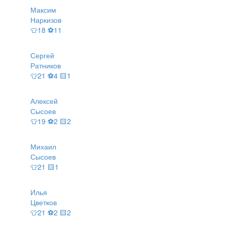
Максим
Наркизов
👕18 ⚽11
Сергей
Ратников
👕21 ⚽4 🟨1
Алексей
Сысоев
👕19 ⚽2 🟨2
Михаил
Сысоев
👕21 🟨1
Илья
Цветков
👕21 ⚽2 🟨2