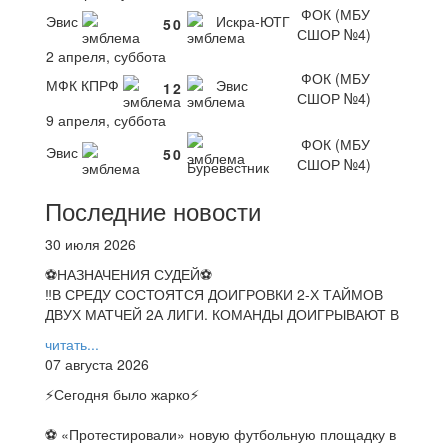
ФОК (МБУ
Эвис
Искра-ЮТГ
5
0
СШОР №4)
2 апреля, суббота
ФОК (МБУ
МФК КПРФ
Эвис
1
2
СШОР №4)
9 апреля, суббота
ФОК (МБУ
Эвис
5
0
СШОР №4)
Буревестник
Последние новости
30 июля 2026
⚽НАЗНАЧЕНИЯ СУДЕЙ⚽
‼В СРЕДУ СОСТОЯТСЯ ДОИГРОВКИ 2-Х ТАЙМОВ
ДВУХ МАТЧЕЙ 2А ЛИГИ. КОМАНДЫ ДОИГРЫВАЮТ В
читать...
07 августа 2026
⚡️Сегодня было жарко⚡️
⚽ ️«Протестировали» новую футбольную площадку в