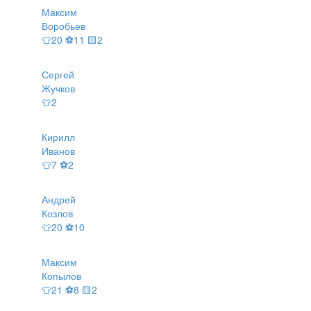
Максим
Воробьев
👕20 ⚽11 🟨2
Сергей
Жучков
👕2
Кирилл
Иванов
👕7 ⚽2
Андрей
Козлов
👕20 ⚽10
Максим
Копылов
👕21 ⚽8 🟨2